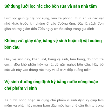
Sử dụng lưới lọc rác cho bồn rửa và sàn nhà tắm
Lưới lọc giúp giữ lại tóc rụng, vụn xà phòng, thức ăn và các vật
nhỏ khác trước khi chúng đi vào đường ống. Đây là cách đơn
giản nhưng giảm đến 70% nguy cơ tắc cống trong gia đình.
Không vứt giấy dày, băng vệ sinh hoặc dị vật xuống
bồn cầu
Giấy vệ sinh dày, khăn ướt, băng vệ sinh, tăm bông, đồ chơi trẻ
em… đều khó phân hủy và rất dễ gây nghẹt bồn cầu. Hãy bỏ
các vật này vào thùng rác thay vì xả trực tiếp xuống toilet.
Vệ sinh đường ống định kỳ bằng nước nóng hoặc
chế phẩm vi sinh
Xả nước nóng hoặc sử dụng chế phẩm vi sinh định kỳ giúp làm
mềm và phân hủy mảng bám dầu mỡ, hạn chế cặn tích tụ trong