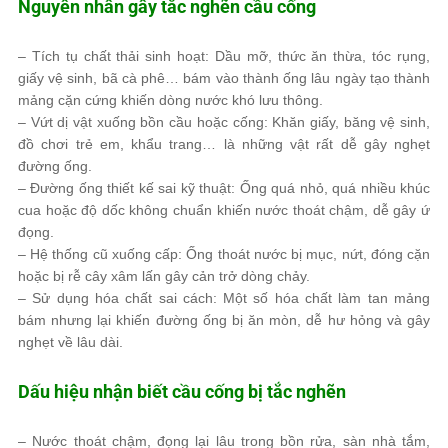
Nguyên nhân gây tắc nghẽn cầu cống
– Tích tụ chất thải sinh hoạt: Dầu mỡ, thức ăn thừa, tóc rụng,
giấy vệ sinh, bã cà phê… bám vào thành ống lâu ngày tạo thành
mảng cặn cứng khiến dòng nước khó lưu thông.
– Vứt dị vật xuống bồn cầu hoặc cống: Khăn giấy, băng vệ sinh,
đồ chơi trẻ em, khẩu trang… là những vật rất dễ gây nghẹt
đường ống.
– Đường ống thiết kế sai kỹ thuật: Ống quá nhỏ, quá nhiều khúc
cua hoặc độ dốc không chuẩn khiến nước thoát chậm, dễ gây ứ
đọng.
– Hệ thống cũ xuống cấp: Ống thoát nước bị mục, nứt, đóng cặn
hoặc bị rễ cây xâm lấn gây cản trở dòng chảy.
– Sử dụng hóa chất sai cách: Một số hóa chất làm tan mảng
bám nhưng lại khiến đường ống bị ăn mòn, dễ hư hỏng và gây
nghẹt về lâu dài.
Dấu hiệu nhận biết cầu cống bị tắc nghẽn
– Nước thoát chậm, đọng lại lâu trong bồn rửa, sàn nhà tắm,