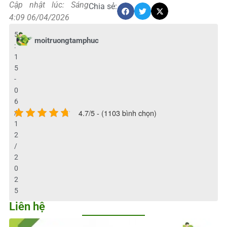
Cập nhật lúc: Sáng
Chia sẻ:
4:09 06/04/2026
5
moitruongtamphuc
:
1
5
-
0
6
4.7/5 - (1103 bình chọn)
/
1
2
/
2
0
2
5
Liên hệ