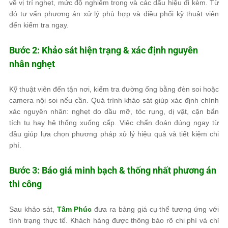
về vị trí nghẹt, mức độ nghiêm trọng và các dấu hiệu đi kèm. Từ
đó tư vấn phương án xử lý phù hợp và điều phối kỹ thuật viên
đến kiểm tra ngay.
Bước 2: Khảo sát hiện trạng & xác định nguyên
nhân nghẹt
Kỹ thuật viên đến tận nơi, kiểm tra đường ống bằng đèn soi hoặc
camera nội soi nếu cần. Quá trình khảo sát giúp xác định chính
xác nguyên nhân: nghẹt do dầu mỡ, tóc rụng, dị vật, cặn bẩn
tích tụ hay hệ thống xuống cấp. Việc chẩn đoán đúng ngay từ
đầu giúp lựa chọn phương pháp xử lý hiệu quả và tiết kiệm chi
phí.
Bước 3: Báo giá minh bạch & thống nhất phương án
thi công
Sau khảo sát,
Tâm Phúc
đưa ra bảng giá cụ thể tương ứng với
tình trạng thực tế. Khách hàng được thông báo rõ chi phí và chỉ