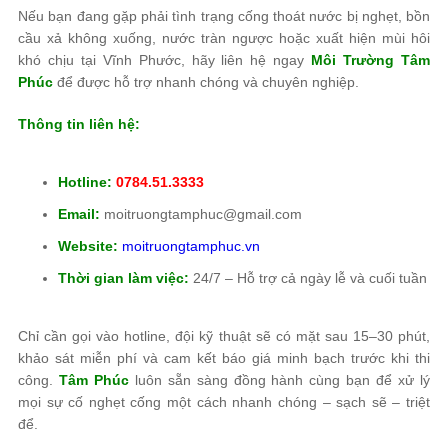
Nếu bạn đang gặp phải tình trạng cống thoát nước bị nghẹt, bồn
cầu xả không xuống, nước tràn ngược hoặc xuất hiện mùi hôi
khó chịu tại Vĩnh Phước, hãy liên hệ ngay
Môi Trường Tâm
Phúc
để được hỗ trợ nhanh chóng và chuyên nghiệp.
Thông tin liên hệ:
Hotline:
0784.51.3333
Email:
moitruongtamphuc@gmail.com
Website:
moitruongtamphuc.vn
Thời gian làm việc:
24/7 – Hỗ trợ cả ngày lễ và cuối tuần
Chỉ cần gọi vào hotline, đội kỹ thuật sẽ có mặt sau 15–30 phút,
khảo sát miễn phí và cam kết báo giá minh bạch trước khi thi
công.
Tâm Phúc
luôn sẵn sàng đồng hành cùng bạn để xử lý
mọi sự cố nghẹt cống một cách nhanh chóng – sạch sẽ – triệt
để.