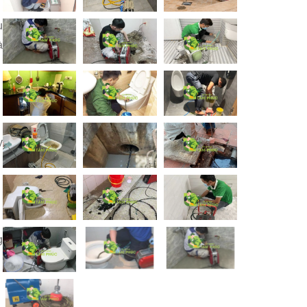
u
à
y
g