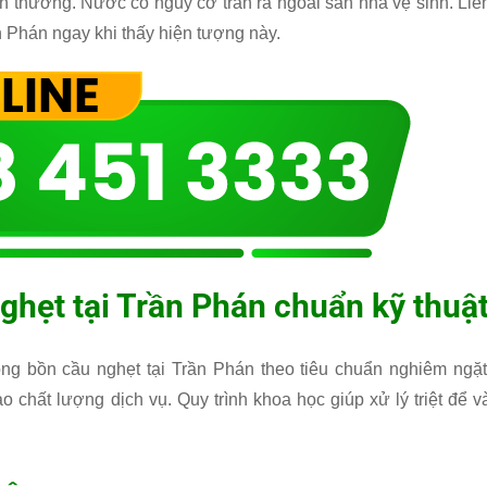
thường. Nước có nguy cơ tràn ra ngoài sàn nhà vệ sinh. Liê
n Phán ngay khi thấy hiện tượng này.
ghẹt tại Trần Phán chuẩn kỹ thuậ
ông bồn cầu nghẹt tại Trần Phán theo tiêu chuẩn nghiêm ngặt
chất lượng dịch vụ. Quy trình khoa học giúp xử lý triệt để v