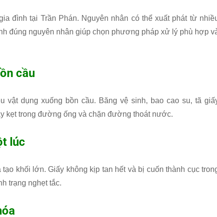
ia đình tại Trần Phán. Nguyên nhân có thể xuất phát từ nhiề
 định đúng nguyên nhân giúp chọn phương pháp xử lý phù hợp v
bồn cầu
u vật dụng xuống bồn cầu. Băng vệ sinh, bao cao su, tã giấ
ày kẹt trong đường ống và chặn đường thoát nước.
t lúc
tạo khối lớn. Giấy không kịp tan hết và bị cuốn thành cục tron
h trạng nghẹt tắc.
hóa