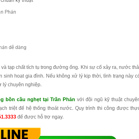
 chuẩn kỹ thuật
rần Phán
Phán dễ dàng
và tạp chất tích tụ trong đường ống. Khi sự cố xảy ra, nước thả
inh hoạt gia đình. Nếu không xử lý kịp thời, tình trạng này c
xử lý chuyên nghiệp.
ng bồn cầu nghẹt tại Trần Phán
với đội ngũ kỹ thuật chuyê
ch triệt để hệ thống thoát nước. Quy trình thi công được thự
51.3333
để được hỗ trợ ngay.