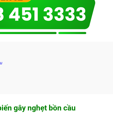
êu
iến gây nghẹt bồn cầu