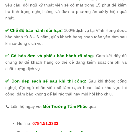
yêu cầu, đội ngũ kỹ thuật viên sẽ có mặt trong 15 phút để kiểm
tra tình trạng nghẹt cống và đưa ra phương án xử lý hiệu quả
nhất.
✅ Chế độ bảo hành dài hạn:
100% dịch vụ tại Vĩnh Hưng được
bảo hành từ 3 – 6 năm, giúp khách hàng hoàn toàn yên tâm sau
khi sử dụng dịch vụ.
✅ Có hóa đơn và phiếu bảo hành rõ ràng:
Cam kết đầy đủ
chứng từ để khách hàng có thể dễ dàng kiểm soát chi phí và
chất lượng dịch vụ.
✅ Dọn dẹp sạch sẽ sau khi thi công:
Sau khi thông cống
nghẹt, đội ngũ nhân viên sẽ làm sạch hoàn toàn khu vực thi
công, đảm bảo không để lại rác thải hay mùi hôi khó chịu.
📞 Liên hệ ngay với
Môi Trường Tâm Phúc
qua
Hotline:
0784.51.3333