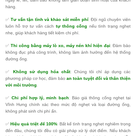
ngày lễ, tết, đảm bảo không làm gián đoạn sinh hoạt của khách
hàng.
✅
Tư vấn tận tình và khảo sát miễn phí
: Đội ngũ chuyên viên
luôn hỗ trợ tư vấn cách
tự thông cống
nếu tình trạng nghẹt
nhẹ, giúp khách hàng tiết kiệm chi phí.
✅
Thi công bằng máy lò xo, máy nén khí hiện đại
: Đảm bảo
không đục phá công trình, không làm ảnh hưởng đến hệ thống
đường ống.
✅
Không sử dụng hóa chất
: Chúng tôi chỉ áp dụng các
phương pháp cơ học, đảm bảo
an toàn tuyệt đối và thân thiện
với môi trường
.
✅
Chi phí hợp lý, minh bạch
: Báo giá thông cống nghẹt tại
Vĩnh Hưng chính xác theo mức độ nghẹt và loại đường ống,
không phát sinh chi phí ẩn.
✅
Hiệu quả triệt để 100%
: Bất kể tình trạng nghẹt nghiêm trọng
đến đâu, chúng tôi đều có giải pháp xử lý dứt điểm. Nếu khách