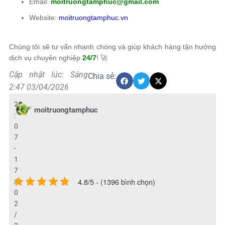
Email:
moitruongtamphuc@gmail.com
Website:
moitruongtamphuc.vn
Chúng tôi sẽ tư vấn nhanh chóng và giúp khách hàng tận hưởng
dịch vụ chuyên nghiệp
24/7
! 🚀
Cập nhật lúc: Sáng
Chia sẻ:
2:47 03/04/2026
2
moitruongtamphuc
:
0
7
-
1
7
4.8/5 - (1396 bình chọn)
/
0
2
/