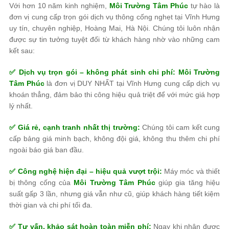
Với hơn 10 năm kinh nghiệm,
Môi Trường Tâm Phúc
tự hào là
đơn vị cung cấp trọn gói dịch vụ thông cống nghẹt tại Vĩnh Hưng
uy tín, chuyên nghiệp, Hoàng Mai, Hà Nội. Chúng tôi luôn nhận
được sự tin tưởng tuyệt đối từ khách hàng nhờ vào những cam
kết sau:
✅ Dịch vụ trọn gói – không phát sinh chi phí:
Môi Trường
Tâm Phúc
là đơn vị DUY NHẤT tại Vĩnh Hưng cung cấp dịch vụ
khoán thẳng, đảm bảo thi công hiệu quả triệt để với mức giá hợp
lý nhất.
✅ Giá rẻ, cạnh tranh nhất thị trường:
Chúng tôi cam kết cung
cấp bảng giá minh bạch, không đội giá, không thu thêm chi phí
ngoài báo giá ban đầu.
✅ Công nghệ hiện đại – hiệu quả vượt trội:
Máy móc và thiết
bị thông cống của
Môi Trường Tâm Phúc
giúp gia tăng hiệu
suất gấp 3 lần, nhưng giá vẫn như cũ, giúp khách hàng tiết kiệm
thời gian và chi phí tối đa.
✅ Tư vấn, khảo sát hoàn toàn miễn phí:
Ngay khi nhận được