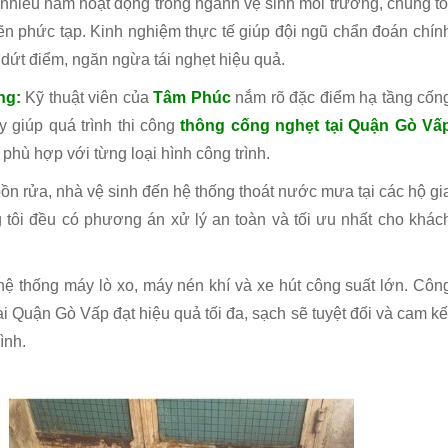
nhiều năm hoạt động trong ngành vệ sinh môi trường, chúng tô
ẽn phức tạp. Kinh nghiệm thực tế giúp đội ngũ chẩn đoán chín
 dứt điểm, ngăn ngừa tái nghẹt hiệu quả.
ng:
Kỹ thuật viên của
Tâm Phúc
nắm rõ đặc điểm hạ tầng cốn
y giúp quá trình thi công
thông cống nghẹt tại Quận Gò Vấ
phù hợp với từng loại hình công trình.
ồn rửa, nhà vệ sinh đến hệ thống thoát nước mưa tại các hộ gi
 tôi đều có phương án xử lý an toàn và tối ưu nhất cho khác
hệ thống máy lò xo, máy nén khí và xe hút công suất lớn. Côn
ại Quận Gò Vấp đạt hiệu quả tối đa, sạch sẽ tuyệt đối và cam kế
ình.