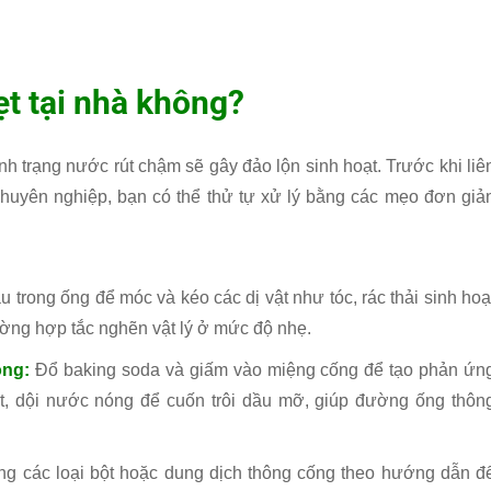
ẹt tại nhà không?
nh trạng nước rút chậm sẽ gây đảo lộn sinh hoạt. Trước khi liê
huyên nghiệp, bạn có thể thử tự xử lý bằng các mẹo đơn giả
 trong ống để móc và kéo các dị vật như tóc, rác thải sinh hoạ
ường hợp tắc nghẽn vật lý ở mức độ nhẹ.
óng:
Đổ baking soda và giấm vào miệng cống để tạo phản ứn
, dội nước nóng để cuốn trôi dầu mỡ, giúp đường ống thôn
g các loại bột hoặc dung dịch thông cống theo hướng dẫn đ