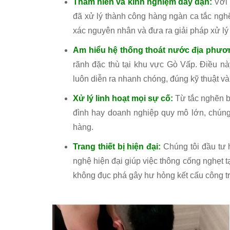
Thâm niên và kinh nghiệm dày dặn:
Với 
đã xử lý thành công hàng ngàn ca tắc ngh
xác nguyên nhân và đưa ra giải pháp xử lý
Am hiểu hệ thống thoát nước địa phươ
rãnh đặc thù tại khu vực Gò Vấp. Điều nà
luôn diễn ra nhanh chóng, đúng kỹ thuật và 
Xử lý linh hoạt mọi sự cố:
Từ tắc nghẽn b
đình hay doanh nghiệp quy mô lớn, chúng
hàng.
Trang thiết bị hiện đại:
Chúng tôi đầu tư 
nghệ hiện đại giúp việc thông cống nghẹt t
không đục phá gây hư hỏng kết cấu công tr