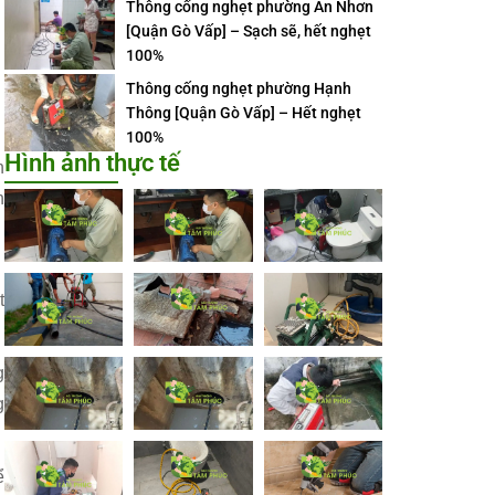
Thông cống nghẹt phường An Nhơn
[Quận Gò Vấp] – Sạch sẽ, hết nghẹt
100%
Thông cống nghẹt phường Hạnh
Thông [Quận Gò Vấp] – Hết nghẹt
100%
Hình ảnh thực tế
n
n
t
g
g
ể