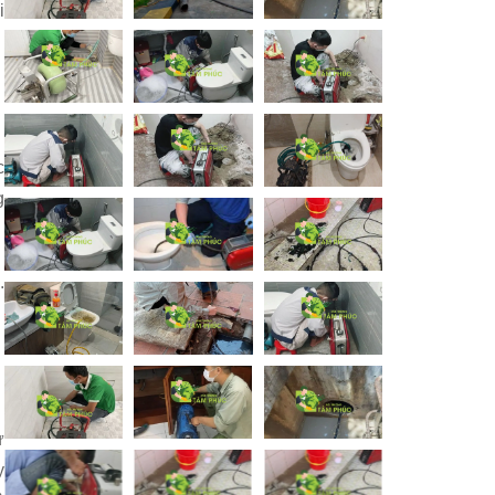
i
c
g
.
ự
y