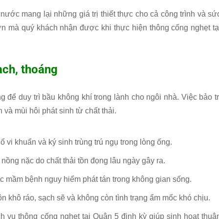
nước mang lại những giá trị thiết thực cho cả công trình và sứ
lớn mà quý khách nhận được khi thực hiện thông cống nghẹt tạ
ạch, thoáng
 để duy trì bầu không khí trong lành cho ngôi nhà. Việc bảo tr
và mùi hôi phát sinh từ chất thải.
 ổ vi khuẩn và ký sinh trùng trú ngụ trong lòng ống.
i nồng nặc do chất thải tồn đọng lâu ngày gây ra.
 mầm bệnh nguy hiểm phát tán trong không gian sống.
n khô ráo, sạch sẽ và không còn tình trạng ẩm mốc khó chịu.
 vụ thông cống nghẹt tại Quận 5 định kỳ giúp sinh hoạt thuậ