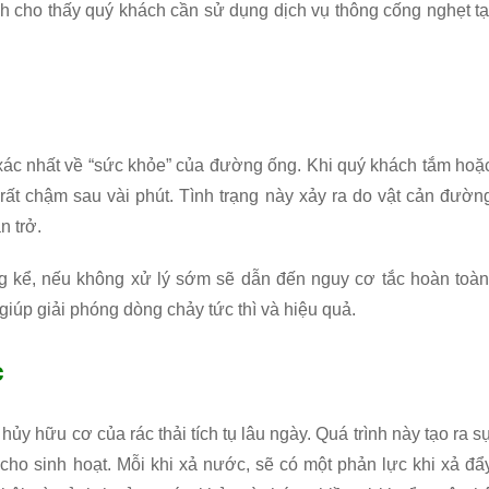
h cho thấy quý khách cần sử dụng dịch vụ thông cống nghẹt tạ
 xác nhất về “sức khỏe” của đường ống. Khi quý khách tắm hoặ
 rất chậm sau vài phút. Tình trạng này xảy ra do vật cản đườn
n trở.
áng kể, nếu không xử lý sớm sẽ dẫn đến nguy cơ tắc hoàn toàn
giúp giải phóng dòng chảy tức thì và hiệu quả.
c
hủy hữu cơ của rác thải tích tụ lâu ngày. Quá trình này tạo ra s
 cho sinh hoạt. Mỗi khi xả nước, sẽ có một phản lực khi xả đẩ