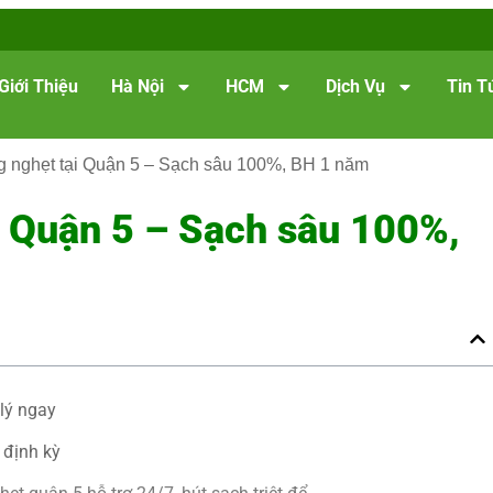
Giới Thiệu
Hà Nội
HCM
Dịch Vụ
Tin T
 nghẹt tại Quận 5 – Sạch sâu 100%, BH 1 năm
i Quận 5 – Sạch sâu 100%,
 lý ngay
 định kỳ