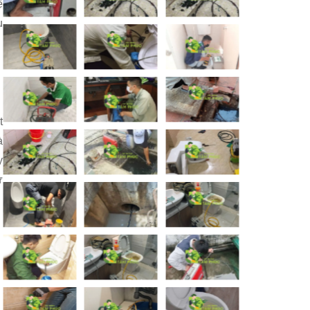
ệ
ụ
t
à
y
ư