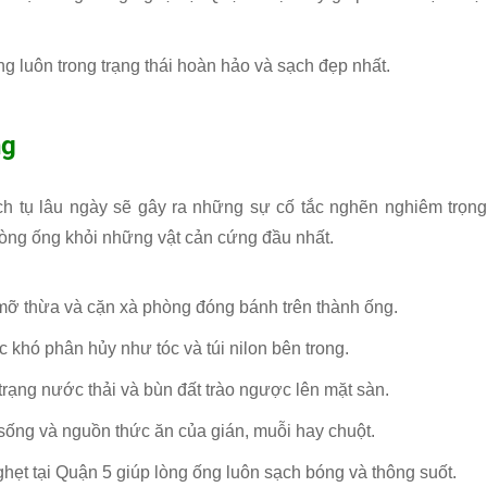
 luôn trong trạng thái hoàn hảo và sạch đẹp nhất.
ng
ích tụ lâu ngày sẽ gây ra những sự cố tắc nghẽn nghiêm trọng
 lòng ống khỏi những vật cản cứng đầu nhất.
mỡ thừa và cặn xà phòng đóng bánh trên thành ống.
ác khó phân hủy như tóc và túi nilon bên trong.
 trạng nước thải và bùn đất trào ngược lên mặt sàn.
sống và nguồn thức ăn của gián, muỗi hay chuột.
hẹt tại Quận 5 giúp lòng ống luôn sạch bóng và thông suốt.