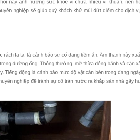
i hôi này ảnh hưởng sức khỏe vì chứa nhiều vi khuẩn, nên h
huyên nghiệp sẽ giúp quý khách khử mùi dứt điểm cho dịch v
 rách lạ tai là cảnh báo sự cố đang tiềm ẩn. Âm thanh này xuấ
hẽn trong đường ống. Thông thường, mỡ thừa đóng bánh và cặn x
ày. Tiếng động là cảnh báo mức độ vật cản bên trong đang ngà
chuyên nghiệp để tránh sự cố tràn nước ra khắp sàn nhà gây h