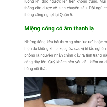
luồng khí độc ngược lên trên không trung. Mù
thống cần được vệ sinh chuyên sâu. Đội ngũ c
thông cống nghẹt tại Quận 5.
Miệng cống có âm thanh lạ
Những tiếng kêu bất thường như “ục ục” hoặc róc
hiện do không khí bị kẹt giữa các vị trí tắc ng
phòng là nguyên nhân chính gây ra tình trạng n
càng dày lên. Quý khách nên yêu cầu kiểm tra 
hỏng nội thất.