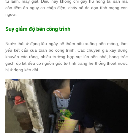
tủ lạnh, máy giặt. Điều này không chỉ gây hư hỏng tài sản mà
còn tiềm ẩn nguy cơ chập điện, cháy nổ đe dọa tính mạng con
người.
Suy giảm độ bền công trình
Nước thải ứ đọng lâu ngày sẽ thấm sâu xuống nền móng, làm
yếu kết cấu của toàn bộ công trình. Các chuyên gia xây dựng
khuyến cáo rằng, nhiều trường hợp sụt lún nền nhà, bong tróc
gạch ốp lát đều có nguồn gốc từ tình trạng hệ thống thoát nước
bị ứ đọng kéo dài.