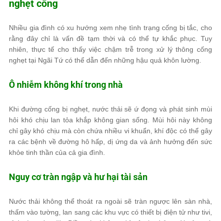
nghẹt cống
Nhiều gia đình có xu hướng xem nhẹ tình trạng cống bị tắc, cho
rằng đây chỉ là vấn đề tạm thời và có thể tự khắc phục. Tuy
nhiên, thực tế cho thấy việc chậm trễ trong xử lý thông cống
nghẹt tại Ngãi Tứ có thể dẫn đến những hậu quả khôn lường.
Ô nhiễm không khí trong nhà
Khi đường cống bị nghẹt, nước thải sẽ ứ đọng và phát sinh mùi
hôi khó chịu lan tỏa khắp không gian sống. Mùi hôi này không
chỉ gây khó chịu mà còn chứa nhiều vi khuẩn, khí độc có thể gây
ra các bệnh về đường hô hấp, dị ứng da và ảnh hưởng đến sức
khỏe tinh thần của cả gia đình.
Nguy cơ tràn ngập và hư hại tài sản
Nước thải không thể thoát ra ngoài sẽ tràn ngược lên sàn nhà,
thấm vào tường, lan sang các khu vực có thiết bị điện tử như tivi,