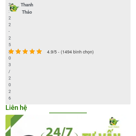
3
Thanh
:
Thảo
2
2
-
2
5
4.9/5 - (1494 bình chọn)
/
0
3
/
2
0
2
6
Liên hệ