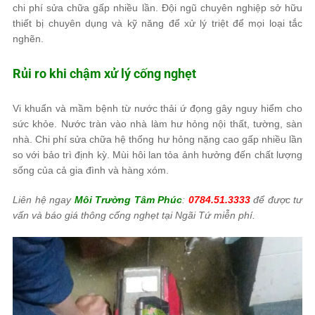
chi phí sửa chữa gấp nhiều lần. Đội ngũ chuyên nghiệp sở hữu
thiết bị chuyên dụng và kỹ năng để xử lý triệt để mọi loại tắc
nghẽn.
Rủi ro khi chậm xử lý cống nghẹt
Vi khuẩn và mầm bệnh từ nước thải ứ đọng gây nguy hiểm cho
sức khỏe. Nước tràn vào nhà làm hư hỏng nội thất, tường, sàn
nhà. Chi phí sửa chữa hệ thống hư hỏng nặng cao gấp nhiều lần
so với bảo trì định kỳ. Mùi hôi lan tỏa ảnh hưởng đến chất lượng
sống của cả gia đình và hàng xóm.
Liên hệ ngay
Môi Trường Tâm Phúc
:
0784.51.3333
để được tư
vấn và báo giá thông cống nghẹt tại Ngãi Tứ miễn phí.