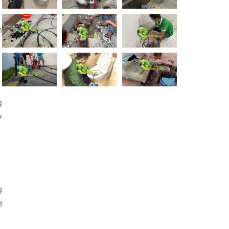
n
g
ở
g
t