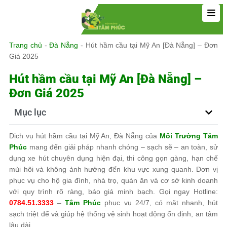
Trang chủ
-
Đà Nẵng
-
Hút hầm cầu tại Mỹ An [Đà Nẵng] – Đơn
Giá 2025
Hút hầm cầu tại Mỹ An [Đà Nẵng] –
Đơn Giá 2025
Mục lục
Dịch vụ hút hầm cầu tại Mỹ An, Đà Nẵng của
Môi Trường Tâm
Phúc
mang đến giải pháp nhanh chóng – sạch sẽ – an toàn, sử
dụng xe hút chuyên dụng hiện đại, thi công gọn gàng, hạn chế
mùi hôi và không ảnh hưởng đến khu vực xung quanh. Đơn vị
phục vụ cho hộ gia đình, nhà trọ, quán ăn và cơ sở kinh doanh
với quy trình rõ ràng, báo giá minh bạch. Gọi ngay Hotline:
0784.51.3333
–
Tâm Phúc
phục vụ 24/7, có mặt nhanh, hút
sạch triệt để và giúp hệ thống vệ sinh hoạt động ổn định, an tâm
lâu dài.