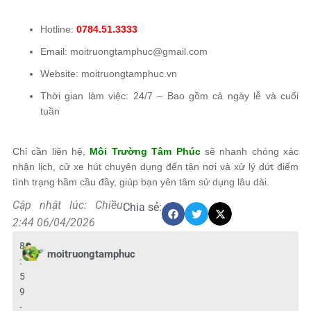
Hotline:
0784.51.3333
Email: moitruongtamphuc@gmail.com
Website: moitruongtamphuc.vn
Thời gian làm việc: 24/7 – Bao gồm cả ngày lễ và cuối
tuần
Chỉ cần liên hệ,
Môi Trường Tâm Phúc
sẽ nhanh chóng xác
nhận lịch, cử xe hút chuyên dụng đến tận nơi và xử lý dứt điểm
tình trạng hầm cầu đầy, giúp bạn yên tâm sử dụng lâu dài.
Cập nhật lúc: Chiều
Chia sẻ:
2:44 06/04/2026
8
moitruongtamphuc
:
5
9
-