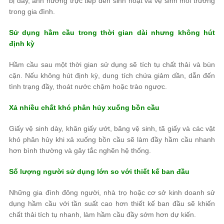
bị đầy, ảnh hưởng trực tiếp đến sinh hoạt và vệ sinh môi trường
trong gia đình.
Sử dụng hầm cầu trong thời gian dài nhưng không hút
định kỳ
Hầm cầu sau một thời gian sử dụng sẽ tích tụ chất thải và bùn
cặn. Nếu không hút định kỳ, dung tích chứa giảm dần, dẫn đến
tình trạng đầy, thoát nước chậm hoặc trào ngược.
Xả nhiều chất khó phân hủy xuống bồn cầu
Giấy vệ sinh dày, khăn giấy ướt, băng vệ sinh, tã giấy và các vật
khó phân hủy khi xả xuống bồn cầu sẽ làm đầy hầm cầu nhanh
hơn bình thường và gây tắc nghẽn hệ thống.
Số lượng người sử dụng lớn so với thiết kế ban đầu
Những gia đình đông người, nhà trọ hoặc cơ sở kinh doanh sử
dụng hầm cầu với tần suất cao hơn thiết kế ban đầu sẽ khiến
chất thải tích tụ nhanh, làm hầm cầu đầy sớm hơn dự kiến.