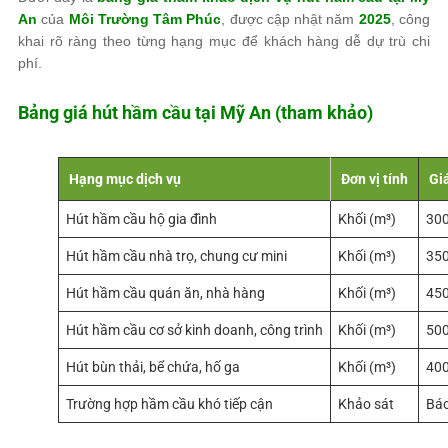
An
của
Môi Trường Tâm Phúc
, được cập nhật năm
2025
, công
khai rõ ràng theo từng hạng mục để khách hàng dễ dự trù chi
phí.
Bảng giá hút hầm cầu tại Mỹ An (tham khảo)
Hạng mục dịch vụ
Đơn vị tính
Gi
Hút hầm cầu hộ gia đình
Khối (m³)
300
Hút hầm cầu nhà trọ, chung cư mini
Khối (m³)
350
Hút hầm cầu quán ăn, nhà hàng
Khối (m³)
450
Hút hầm cầu cơ sở kinh doanh, công trình
Khối (m³)
500
Hút bùn thải, bể chứa, hố ga
Khối (m³)
400
Trường hợp hầm cầu khó tiếp cận
Khảo sát
Báo