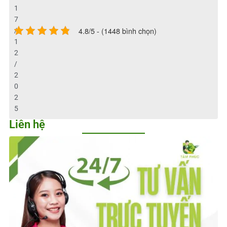
1
7
4.8/5 - (1448 bình chọn)
/
1
2
/
2
0
2
5
Liên hệ