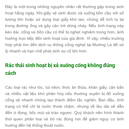
Đây là một trong những nguyên nhân rất thường gặp trong sinh
hoạt hằng ngày. Khi giấy vệ sinh được xả xuống bồn cầu với số
lượng lớn hoặc sử dụng loại giấy khó tan, chúng dễ tích tụ lại
trong đường ống và gây cản trở dòng chảy. Nếu tình trạng này
kéo dài, cống và bồn cầu có thể bị nghẹt nghiêm trọng hơn, ảnh
hưởng trực tiếp đến sinh hoạt của gia đình. Vì vậy, nhiều trường
hợp phải tìm đến dịch vụ thông cống nghẹt tại Mường Lá để xử
lý nhanh và hạn chế phát sinh sự cố lớn hơn.
Rác thải sinh hoạt bị xả xuống cống không đúng
cách
Các loại rác như tóc, túi nilon, thức ăn thừa, khăn giấy, cặn bẩn
và nhiều vật liệu khó phân hủy nếu thường xuyên bị đổ xuống
cống sẽ nhanh chóng tạo thành điểm tắc nghẽn. Ban đầu, tình
trạng có thể chỉ là nước thoát chậm, nhưng về lâu dài sẽ dẫn
đến ứ đọng, bốc mùi và trào ngược. Quý khách nên hình thành
thói quen phân loại và bỏ rác đúng nơi để giảm nguy cơ ảnh
hưởng đến hệ thống thoát nước.