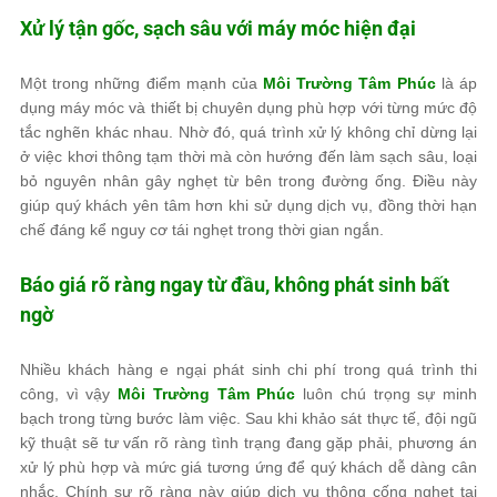
Xử lý tận gốc, sạch sâu với máy móc hiện đại
Một trong những điểm mạnh của
Môi Trường Tâm Phúc
là áp
dụng máy móc và thiết bị chuyên dụng phù hợp với từng mức độ
tắc nghẽn khác nhau. Nhờ đó, quá trình xử lý không chỉ dừng lại
ở việc khơi thông tạm thời mà còn hướng đến làm sạch sâu, loại
bỏ nguyên nhân gây nghẹt từ bên trong đường ống. Điều này
giúp quý khách yên tâm hơn khi sử dụng dịch vụ, đồng thời hạn
chế đáng kể nguy cơ tái nghẹt trong thời gian ngắn.
Báo giá rõ ràng ngay từ đầu, không phát sinh bất
ngờ
Nhiều khách hàng e ngại phát sinh chi phí trong quá trình thi
công, vì vậy
Môi Trường Tâm Phúc
luôn chú trọng sự minh
bạch trong từng bước làm việc. Sau khi khảo sát thực tế, đội ngũ
kỹ thuật sẽ tư vấn rõ ràng tình trạng đang gặp phải, phương án
xử lý phù hợp và mức giá tương ứng để quý khách dễ dàng cân
nhắc. Chính sự rõ ràng này giúp dịch vụ thông cống nghẹt tại