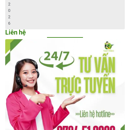
2
0
2
6
Liên hệ