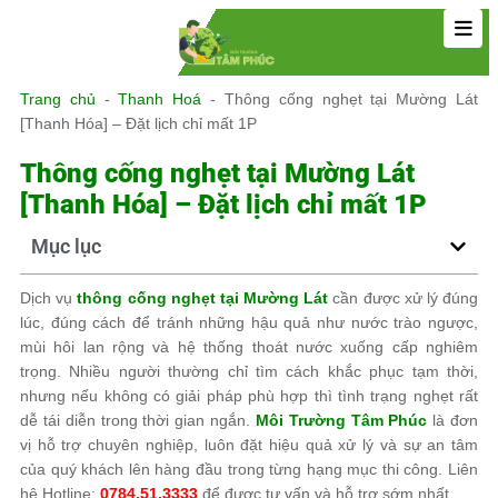
Trang chủ
-
Thanh Hoá
-
Thông cống nghẹt tại Mường Lát
[Thanh Hóa] – Đặt lịch chỉ mất 1P
Thông cống nghẹt tại Mường Lát
[Thanh Hóa] – Đặt lịch chỉ mất 1P
Mục lục
Dịch vụ
thông cống nghẹt tại Mường Lát
cần được xử lý đúng
lúc, đúng cách để tránh những hậu quả như nước trào ngược,
mùi hôi lan rộng và hệ thống thoát nước xuống cấp nghiêm
trọng. Nhiều người thường chỉ tìm cách khắc phục tạm thời,
nhưng nếu không có giải pháp phù hợp thì tình trạng nghẹt rất
dễ tái diễn trong thời gian ngắn.
Môi Trường Tâm Phúc
là đơn
vị hỗ trợ chuyên nghiệp, luôn đặt hiệu quả xử lý và sự an tâm
của quý khách lên hàng đầu trong từng hạng mục thi công. Liên
hệ Hotline:
0784.51.3333
để được tư vấn và hỗ trợ sớm nhất.