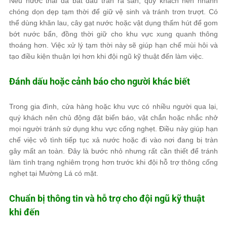
Nếu nước thải đã bắt đầu tràn ra sàn, quý khách nên nhanh
chóng dọn dẹp tạm thời để giữ vệ sinh và tránh trơn trượt. Có
thể dùng khăn lau, cây gạt nước hoặc vật dụng thấm hút để gom
bớt nước bẩn, đồng thời giữ cho khu vực xung quanh thông
thoáng hơn. Việc xử lý tạm thời này sẽ giúp hạn chế mùi hôi và
tạo điều kiện thuận lợi hơn khi đội ngũ kỹ thuật đến làm việc.
Đánh dấu hoặc cảnh báo cho người khác biết
Trong gia đình, cửa hàng hoặc khu vực có nhiều người qua lại,
quý khách nên chủ động đặt biển báo, vật chắn hoặc nhắc nhở
mọi người tránh sử dụng khu vực cống nghẹt. Điều này giúp hạn
chế việc vô tình tiếp tục xả nước hoặc đi vào nơi đang bị tràn
gây mất an toàn. Đây là bước nhỏ nhưng rất cần thiết để tránh
làm tình trạng nghiêm trọng hơn trước khi đội hỗ trợ thông cống
nghẹt tại Mường Lá có mặt.
Chuẩn bị thông tin và hỗ trợ cho đội ngũ kỹ thuật
khi đến