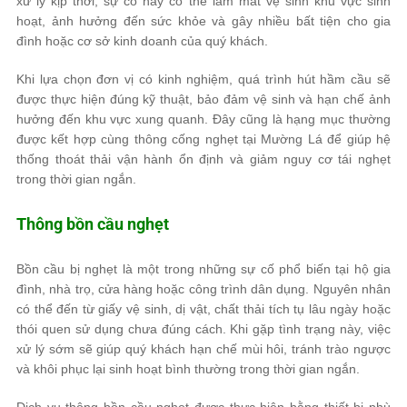
xử lý kịp thời, sự cố này có thể làm mất vệ sinh khu vực sinh
hoạt, ảnh hưởng đến sức khỏe và gây nhiều bất tiện cho gia
đình hoặc cơ sở kinh doanh của quý khách.
Khi lựa chọn đơn vị có kinh nghiệm, quá trình hút hầm cầu sẽ
được thực hiện đúng kỹ thuật, bảo đảm vệ sinh và hạn chế ảnh
hưởng đến khu vực xung quanh. Đây cũng là hạng mục thường
được kết hợp cùng thông cống nghẹt tại Mường Lá để giúp hệ
thống thoát thải vận hành ổn định và giảm nguy cơ tái nghẹt
trong thời gian ngắn.
Thông bồn cầu nghẹt
Bồn cầu bị nghẹt là một trong những sự cố phổ biến tại hộ gia
đình, nhà trọ, cửa hàng hoặc công trình dân dụng. Nguyên nhân
có thể đến từ giấy vệ sinh, dị vật, chất thải tích tụ lâu ngày hoặc
thói quen sử dụng chưa đúng cách. Khi gặp tình trạng này, việc
xử lý sớm sẽ giúp quý khách hạn chế mùi hôi, tránh trào ngược
và khôi phục lại sinh hoạt bình thường trong thời gian ngắn.
Dịch vụ thông bồn cầu nghẹt được thực hiện bằng thiết bị phù