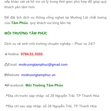
xếp khảo sát và hỗ trợ xử lý trong thời gian phù hợp để giúp quý
khách yên tâm hơn.
Để đặt lịch dịch vụ thông cống nghẹt tại Mường Lát chất lượng
của
Tâm Phúc
, quý khách vui lòng liên hệ:
MÔI TRƯỜNG TÂM PHÚC
Dịch vụ vệ sinh môi trường chuyên nghiệp – Phục vụ 24/7
📳Hotline:
0784.51.3333
📩Email:
moitruongtamphuc@gmail.com
🌐Website:
moitruongtamphuc.vn
📲Facebook:
Môi Trường Tâm Phúc
📍Địa chỉ trước sáp nhập: số 28 Nguyễn Trãi, TP Thanh Hóa
📍Địa chỉ sau sáp nhập: số 28 Nguyễn Trãi, TP Thanh Hóa