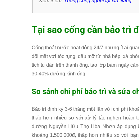
Xem thêm:
Thông cống nghẹt tại Đà Nẵng
Tại sao cống cần bảo trì 
Cống thoát nước hoạt động 24/7 nhưng ít ai qua
đối mặt với tóc rụng, dầu mỡ từ nhà bếp, xà phòn
tích tụ dần trên thành ống, tạo lớp bám ngày cà
30-40% đường kính ống.
So sánh chi phí bảo trì và sửa c
Bảo trì định kỳ 3-6 tháng một lần với chi phí kh
thấp hơn nhiều so với xử lý tắc nghẽn hoàn t
đường Nguyễn Hữu Thọ Hòa Nhơn áp dụng bảo 
khoảng 1.500.000đ, thấp hơn nhiều so với bạn 