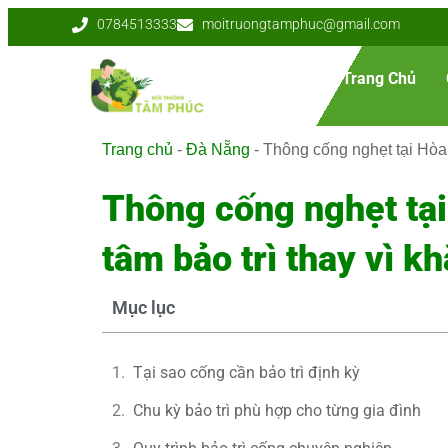
0784513333
moitruongtamphuc@gmail.com
Trang Chủ
Trang chủ
-
Đà Nẵng
-
Thông cống nghẹt tại Hòa
Thông cống nghẹt tạ
tâm bảo trì thay vì k
Mục lục
Tại sao cống cần bảo trì định kỳ
Chu kỳ bảo trì phù hợp cho từng gia đình