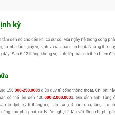
định kỳ
n tâm đến nó cho đến khi có sự cố. Mỗi ngày hệ thống cống phả
g từ nhà tắm, giấy vệ sinh và rác thải sinh hoạt. Những thứ nà
ng dày. Sau 6-12 tháng không vệ sinh, lớp bám có thể chiếm đế
hữa
oảng 150.
000-250.000
đ giúp duy trì cống thông thoát. Chi phí nà
oàn có thể lên đến 400.
000-2.000.000
đ. Gia đình anh Tùng 
trì định kỳ 6 tháng một lần trong 3 năm qua, tổng chi ph
cùng khu phố phải xử lý tắc nghẹt 2 lần với tổng chi phí gầ