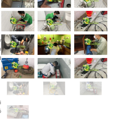
y
u
g
i
ó