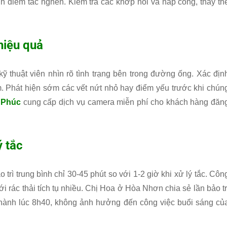
nh điểm tắc nghẽn. Kiểm tra các khớp nối và nắp cống, thay th
hiệu quả
kỹ thuật viên nhìn rõ tình trạng bên trong đường ống. Xác địn
ẫm. Phát hiện sớm các vết nứt nhỏ hay điểm yếu trước khi chún
 Phúc
cung cấp dịch vụ camera miễn phí cho khách hàng đăn
ý tắc
trì trung bình chỉ 30-45 phút so với 1-2 giờ khi xử lý tắc. Côn
ới rác thải tích tụ nhiều. Chị Hoa ở Hòa Nhơn chia sẻ lần bảo tr
 thành lúc 8h40, không ảnh hưởng đến công việc buổi sáng củ