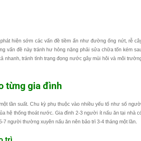
iúp phát hiện sớm các vấn đề tiềm ẩn như đường ống nứt, rễ câ
ng vấn đề này tránh hư hỏng nặng phải sửa chữa tốn kém sa
xả nhanh, tránh tình trạng đọng nước gây mùi hôi và môi trườn
o từng gia đình
 một tần suất. Chu kỳ phụ thuộc vào nhiều yếu tố như số ngườ
ủa hệ thống thoát nước. Gia đình 2-3 người ít nấu ăn tại nhà c
 5-7 người thường xuyên nấu ăn nên bảo trì 3-4 tháng một lần.
 trì