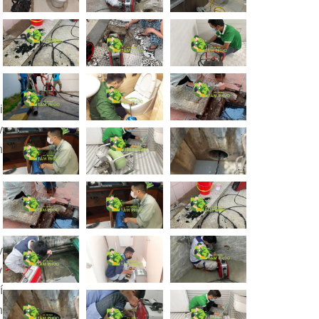
i
y
n
y
ở
í
n