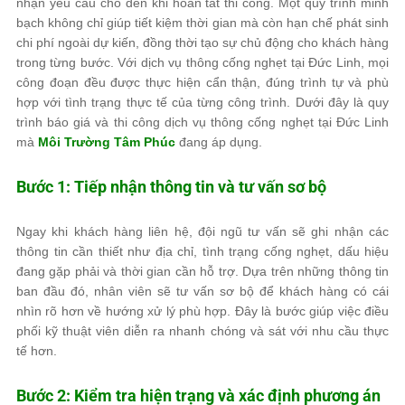
nhận yêu cầu cho đến khi hoàn tất thi công. Một quy trình minh
bạch không chỉ giúp tiết kiệm thời gian mà còn hạn chế phát sinh
chi phí ngoài dự kiến, đồng thời tạo sự chủ động cho khách hàng
trong từng bước. Với dịch vụ thông cống nghẹt tại Đức Linh, mọi
công đoạn đều được thực hiện cẩn thận, đúng trình tự và phù
hợp với tình trạng thực tế của từng công trình. Dưới đây là quy
trình báo giá và thi công dịch vụ thông cống nghẹt tại Đức Linh
mà
Môi Trường Tâm Phúc
đang áp dụng.
Bước 1: Tiếp nhận thông tin và tư vấn sơ bộ
Ngay khi khách hàng liên hệ, đội ngũ tư vấn sẽ ghi nhận các
thông tin cần thiết như địa chỉ, tình trạng cống nghẹt, dấu hiệu
đang gặp phải và thời gian cần hỗ trợ. Dựa trên những thông tin
ban đầu đó, nhân viên sẽ tư vấn sơ bộ để khách hàng có cái
nhìn rõ hơn về hướng xử lý phù hợp. Đây là bước giúp việc điều
phối kỹ thuật viên diễn ra nhanh chóng và sát với nhu cầu thực
tế hơn.
Bước 2: Kiểm tra hiện trạng và xác định phương án