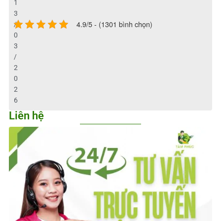
1
3
4.9/5 - (1301 bình chọn)
/
0
3
/
2
0
2
6
Liên hệ