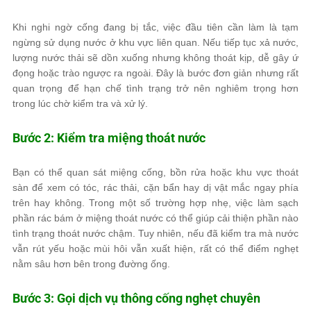
Khi nghi ngờ cống đang bị tắc, việc đầu tiên cần làm là tạm
ngừng sử dụng nước ở khu vực liên quan. Nếu tiếp tục xả nước,
lượng nước thải sẽ dồn xuống nhưng không thoát kịp, dễ gây ứ
đọng hoặc trào ngược ra ngoài. Đây là bước đơn giản nhưng rất
quan trọng để hạn chế tình trạng trở nên nghiêm trọng hơn
trong lúc chờ kiểm tra và xử lý.
Bước 2: Kiểm tra miệng thoát nước
Bạn có thể quan sát miệng cống, bồn rửa hoặc khu vực thoát
sàn để xem có tóc, rác thải, cặn bẩn hay dị vật mắc ngay phía
trên hay không. Trong một số trường hợp nhẹ, việc làm sạch
phần rác bám ở miệng thoát nước có thể giúp cải thiện phần nào
tình trạng thoát nước chậm. Tuy nhiên, nếu đã kiểm tra mà nước
vẫn rút yếu hoặc mùi hôi vẫn xuất hiện, rất có thể điểm nghẹt
nằm sâu hơn bên trong đường ống.
Bước 3: Gọi dịch vụ thông cống nghẹt chuyên