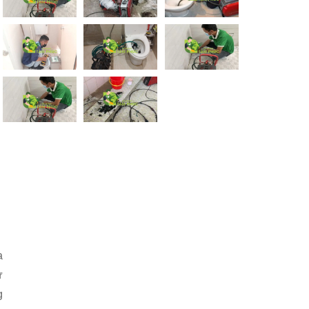
a
ự
g