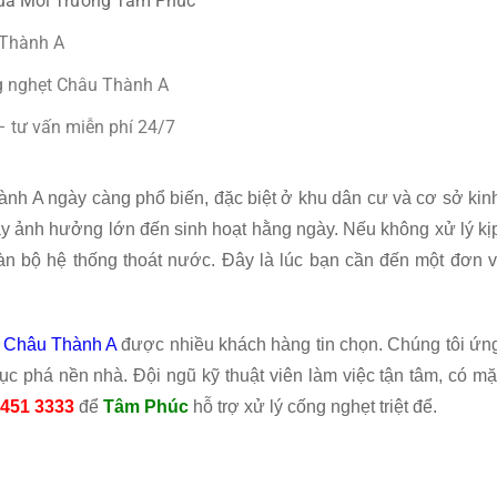
của Môi Trường Tâm Phúc
 Thành A
ng nghẹt Châu Thành A
– tư vấn miễn phí 24/7
hành A ngày càng phổ biến, đặc biệt ở khu dân cư và cơ sở kin
ây ảnh hưởng lớn đến sinh hoạt hằng ngày. Nếu không xử lý kị
oàn bộ hệ thống thoát nước. Đây là lúc bạn cần đến một đơn v
i Châu Thành A
được nhiều khách hàng tin chọn. Chúng tôi ứn
đục phá nền nhà. Đội ngũ kỹ thuật viên làm việc tận tâm, có mặ
 451 3333
để
Tâm Phúc
hỗ trợ xử lý cống nghẹt triệt để.