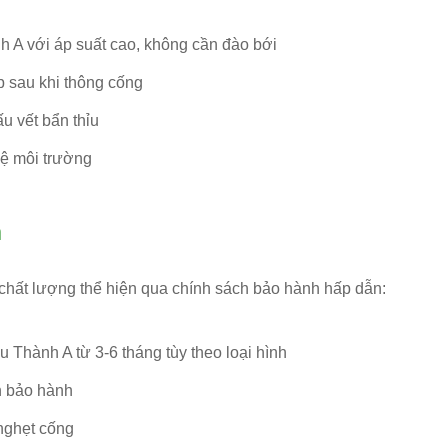
 A với áp suất cao, không cần đào bới
p sau khi thông cống
u vết bẩn thỉu
vệ môi trường
m
chất lượng thể hiện qua chính sách bảo hành hấp dẫn:
 Thành A từ 3-6 tháng tùy theo loại hình
an bảo hành
nghẹt cống