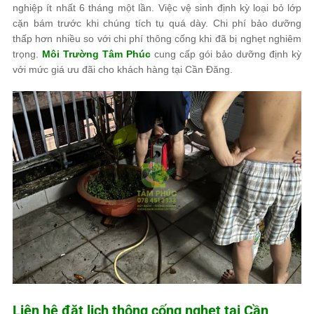
nghiệp ít nhất 6 tháng một lần. Việc vệ sinh định kỳ loại bỏ lớp
cặn bám trước khi chúng tích tụ quá dày. Chi phí bảo dưỡng
thấp hơn nhiều so với chi phí thông cống khi đã bị nghẹt nghiêm
trọng.
Môi Trường Tâm Phúc
cung cấp gói bảo dưỡng định kỳ
với mức giá ưu đãi cho khách hàng tại Cần Đăng.
Liên hệ đặt lịch thông cống nghẹt tại Cần