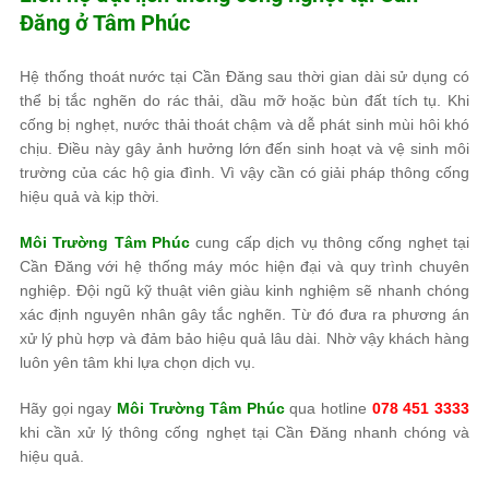
Đăng ở
Tâm Phúc
Hệ thống thoát nước tại Cần Đăng sau thời gian dài sử dụng có
thể bị tắc nghẽn do rác thải, dầu mỡ hoặc bùn đất tích tụ. Khi
cống bị nghẹt, nước thải thoát chậm và dễ phát sinh mùi hôi khó
chịu. Điều này gây ảnh hưởng lớn đến sinh hoạt và vệ sinh môi
trường của các hộ gia đình. Vì vậy cần có giải pháp thông cống
hiệu quả và kịp thời.
Môi Trường Tâm Phúc
cung cấp dịch vụ thông cống nghẹt tại
Cần Đăng với hệ thống máy móc hiện đại và quy trình chuyên
nghiệp. Đội ngũ kỹ thuật viên giàu kinh nghiệm sẽ nhanh chóng
xác định nguyên nhân gây tắc nghẽn. Từ đó đưa ra phương án
xử lý phù hợp và đảm bảo hiệu quả lâu dài. Nhờ vậy khách hàng
luôn yên tâm khi lựa chọn dịch vụ.
Hãy gọi ngay
Môi Trường Tâm Phúc
qua hotline
078 451 3333
khi cần xử lý thông cống nghẹt tại Cần Đăng nhanh chóng và
hiệu quả.