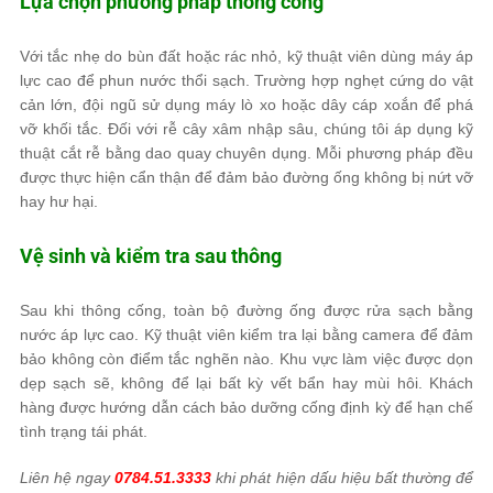
Lựa chọn phương pháp thông cống
Với tắc nhẹ do bùn đất hoặc rác nhỏ, kỹ thuật viên dùng máy áp
lực cao để phun nước thổi sạch. Trường hợp nghẹt cứng do vật
cản lớn, đội ngũ sử dụng máy lò xo hoặc dây cáp xoắn để phá
vỡ khối tắc. Đối với rễ cây xâm nhập sâu, chúng tôi áp dụng kỹ
thuật cắt rễ bằng dao quay chuyên dụng. Mỗi phương pháp đều
được thực hiện cẩn thận để đảm bảo đường ống không bị nứt vỡ
hay hư hại.
Vệ sinh và kiểm tra sau thông
Sau khi thông cống, toàn bộ đường ống được rửa sạch bằng
nước áp lực cao. Kỹ thuật viên kiểm tra lại bằng camera để đảm
bảo không còn điểm tắc nghẽn nào. Khu vực làm việc được dọn
dẹp sạch sẽ, không để lại bất kỳ vết bẩn hay mùi hôi. Khách
hàng được hướng dẫn cách bảo dưỡng cống định kỳ để hạn chế
tình trạng tái phát.
Liên hệ ngay
0784.51.3333
khi phát hiện dấu hiệu bất thường để