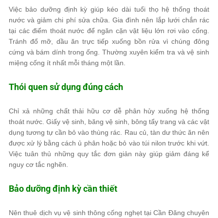
Việc bảo dưỡng định kỳ giúp kéo dài tuổi thọ hệ thống thoát
nước và giảm chi phí sửa chữa. Gia đình nên lắp lưới chắn rác
tại các điểm thoát nước để ngăn cặn vật liệu lớn rơi vào cống.
Tránh đổ mỡ, dầu ăn trực tiếp xuống bồn rửa vì chúng đông
cứng và bám dính trong ống. Thường xuyên kiểm tra và vệ sinh
miệng cống ít nhất mỗi tháng một lần.
Thói quen sử dụng đúng cách
Chỉ xả những chất thải hữu cơ dễ phân hủy xuống hệ thống
thoát nước. Giấy vệ sinh, băng vệ sinh, bông tẩy trang và các vật
dụng tương tự cần bỏ vào thùng rác. Rau củ, tàn dư thức ăn nên
được xử lý bằng cách ủ phân hoặc bỏ vào túi nilon trước khi vứt.
Việc tuân thủ những quy tắc đơn giản này giúp giảm đáng kể
nguy cơ tắc nghẽn.
Bảo dưỡng định kỳ cần thiết
Nên thuê dịch vụ vệ sinh thông cống nghẹt tại Cần Đăng chuyên