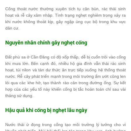
Cống thoát nước thường xuyên tích tụ cặn bùn, rác thải sinh
hoạt và rễ cây xâm nhập. Tình trạng nghẹt nghiêm trọng xảy ra
khi nước không thoát kịp, gây ngập úng cục bộ trong khu vực
dân cư.
Nguyên nhân chính gây nghẹt cống
Đất phù sa ở Cần Đăng có độ xốp thấp, dễ bị cuốn trôi vào cống
khi mưa lớn. Bên cạnh đó, nhiều hộ gia đình vẫn thải rác sinh
hoạt, túi nilon và tàn dư thức ăn trực tiếp xuống hệ thống thoát
nước. Rễ cây phát triển mạnh trong môi trường ẩm ướt cũng len
lỏi qua các khe hở, tạo thành rào cản trong đường ống. Sự kết
hợp của các yếu tố này khiến cống bị tắc hoàn toàn chỉ sau vài
tháng sử dụng.
Hậu quả khi cống bị nghẹt lâu ngày
Nước thải ứ đọng trong cống tạo môi trường lý tưởng cho vi
khuẩn phát triển. Mùi hôi thối lan tỏa trong khu vực, ảnh hưởng