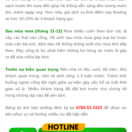
sạch trước khi mưa đến giúp hệ thống sẵn sàng đón lượng nước
lớn, tránh ngập úng. Hơn nữa, giá dịch vụ thời điểm này thường
rẻ hơn 10-15% do ít khách hàng gọi.
Sau mùa mưa (tháng 11-12)
Mưa nhiều cuốn theo bùn cát, lá
cây, rác thải vào cống. Vệ sinh sau mùa mưa giúp loại bỏ hoàn
toàn cặn bã mới, đảm bảo hệ thống thông suốt cho mùa khô tiếp
theo. Đây cũng là lúc phát hiện những hư hỏng do nước lũ gây
ra để sửa chữa kịp thời.
Trước sự kiện quan trọng
Nếu nhà có tiệc cưới, tất niên, đón
khách quan trọng, nên vệ sinh cống 1-2 tuần trước. Tránh tình
huống nghẹt cống đột ngột giữa sự kiện gây xấu hổ và mất thời
gian xử lý. Nhiều khách hàng đã đặt lịch trước cho chúng tôi
trong những dịp này để yên tâm.
Đăng ký lịch bảo dưỡng định kỳ tại
0784.51.3333
để được ưu
tiên phục vụ và hưởng nhiều ưu đãi hấp dẫn.