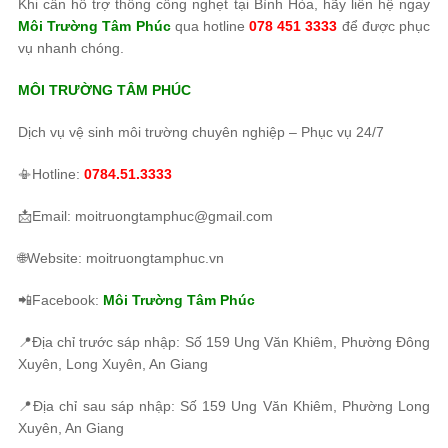
Khi cần hỗ trợ thông cống nghẹt tại Bình Hòa, hãy liên hệ ngay
Môi Trường Tâm Phúc
qua hotline
078 451 3333
để được phục
vụ nhanh chóng.
MÔI TRƯỜNG TÂM PHÚC
Dịch vụ vệ sinh môi trường chuyên nghiệp – Phục vụ 24/7
📳Hotline:
0784.51.3333
📩Email: moitruongtamphuc@gmail.com
🌐Website: moitruongtamphuc.vn
📲Facebook:
Môi Trường Tâm Phúc
📍Địa chỉ trước sáp nhập: Số 159 Ung Văn Khiêm, Phường Đông
Xuyên, Long Xuyên, An Giang
📍Địa chỉ sau sáp nhập: Số 159 Ung Văn Khiêm, Phường Long
Xuyên, An Giang