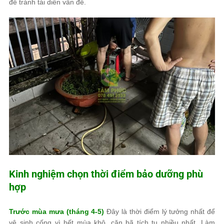
để tránh tái diễn vấn đề.
Kinh nghiệm chọn thời điểm bảo dưỡng phù
hợp
Trước mùa mưa (tháng 4-5)
Đây là thời điểm lý tưởng nhất để
vệ sinh cống vì hết mùa khô, cặn bã tích tụ nhiều nhất. Làm