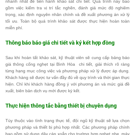
nhanh nhất để tiến hành khảo sát chi tiết. Quá trình này bao
gồm việc kiểm tra vị trí tắc nghẽn, đánh giá mức độ nghiêm
trọng, xác định nguyên nhân chính và đề xuất phương án xử lý
tối ưu. Toàn bộ quá trình khảo sát được thực hiện hoàn toàn
miễn phí.
Thông báo báo giá chi tiết và ký kết hợp đồng
Sau khi hoàn tất khảo sát, kỹ thuật viên sẽ cung cấp bảng báo
giá thông cống nghẹt tại Bình Hòa chi tiết, giải thích rõ ràng
từng hạng mục công việc và phương pháp xử lý được áp dụng.
Khách hàng sẽ được tư vấn đầy đủ về quy trình và thời gian thực
hiện. Chỉ khi khách hàng đồng ý với phương án và mức giá đề
xuất, biên bản dịch vụ mới được ký kết.
Thực hiện thông tắc bằng thiết bị chuyên dụng
Tùy thuộc vào tình trạng thực tế, đội ngũ kỹ thuật sẽ lựa chọn
phương pháp và thiết bị phù hợp nhất. Các phương pháp chính
bao gồm sử dụng dây cáp xoắn cho trường hợp nghẹt nhẹ, máy