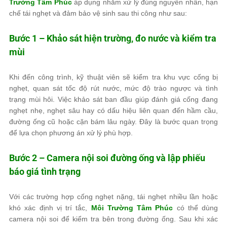
Trường Tâm Phúc
áp dụng nhằm xử lý đúng nguyên nhân, hạn
chế tái nghẹt và đảm bảo vệ sinh sau thi công như sau:
Bước 1 – Khảo sát hiện trường, đo nước và kiểm tra
mùi
Khi đến công trình, kỹ thuật viên sẽ kiểm tra khu vực cống bị
nghẹt, quan sát tốc độ rút nước, mức độ trào ngược và tình
trạng mùi hôi. Việc khảo sát ban đầu giúp đánh giá cống đang
nghẹt nhẹ, nghẹt sâu hay có dấu hiệu liên quan đến hầm cầu,
đường ống cũ hoặc cặn bám lâu ngày. Đây là bước quan trọng
để lựa chọn phương án xử lý phù hợp.
Bước 2 – Camera nội soi đường ống và lập phiếu
báo giá tình trạng
Với các trường hợp cống nghẹt nặng, tái nghẹt nhiều lần hoặc
khó xác định vị trí tắc,
Môi Trường Tâm Phúc
có thể dùng
camera nội soi để kiểm tra bên trong đường ống. Sau khi xác