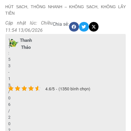
HÚT SẠCH, THÔNG NHANH – KHÔNG SẠCH, KHÔNG LẤY
TIỀN
Cập nhật lúc: Chiều
Chia sẻ:
11:54 13/06/2026
1
Thanh
1
Thảo
:
5
3
-
1
3
4.6/5 - (1350 bình chọn)
/
0
6
/
2
0
2