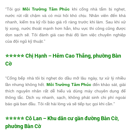
“Tôi gọi
Môi Trường Tâm Phúc
khi cống nhà tắm bị nghẹt,
nước rút rất chậm và có mùi hôi khó chịu. Nhân viên đến khá
nhanh, kiểm tra kỹ rồi báo giá rõ ràng trước khi làm. Sau khi xử
lý xong, nước thoát mạnh hơn hẳn, khu vực thi công cũng được
dọn sạch sẽ. Tôi đánh giá cao thái độ làm việc chuyên nghiệp
của đội ngũ kỹ thuật.”
⭐⭐⭐⭐⭐ Chị Hạnh – Hẻm Cao Thắng, phường Bàn
Cờ
“Cống bếp nhà tôi bị nghẹt do dầu mỡ lâu ngày, tự xử lý nhiều
lần nhưng không hết.
Môi Trường Tâm Phúc
đến khảo sát, giải
thích nguyên nhân rất dễ hiểu và dùng máy chuyên dụng để
thông tắc. Dịch vụ nhanh, sạch, không phát sinh chi phí ngoài
báo giá ban đầu. Tôi rất hài lòng và sẽ tiếp tục gọi khi cần.”
⭐⭐⭐⭐⭐ Cô Lan – Khu dân cư gần đường Bàn Cờ,
phường Bàn Cờ