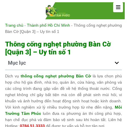
Trang chủ
-
Thành phố Hồ Chí Minh
-
Thông cống nghẹt phường
Bàn Cờ [Quận 3] – Uy tín số 1
Thông cống nghẹt phường Bàn Cờ
[Quận 3] – Uy tín số 1
Mục lục
Dịch vụ
thông cống nghẹt phường Bàn Cờ
là lựa chọn phù
hợp cho hộ gia đình, nhà trọ, quán ăn, cửa hàng, văn phòng và
các công trình đang gặp vấn đề về hệ thống thoát nước. Cống
nghẹt không chỉ gây bất tiện mà còn dễ phát sinh mùi hôi, vi
khuẩn và ảnh hưởng đến hoạt động sinh hoạt hoặc kinh doanh.
Với kinh nghiệm xử lý nhiều trường hợp từ nhẹ đến nặng,
Môi
Trường Tâm Phúc
luôn đưa ra phương án thi công phù hợp,
hạn chế đục phá và đảm bảo vệ sinh sau khi hoàn tất. Liên hệ
Hotline:
0784.51.3333
để được tư vấn và hỗ trợ tận nơi.