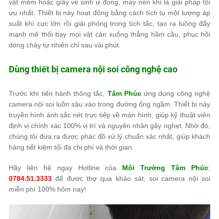
vật mềm hoặc giấy vệ sinh ứ đọng, máy nén khí là giải pháp tối
ưu nhất. Thiết bị này hoạt động bằng cách tích tụ một lượng áp
suất khí cực lớn rồi giải phóng trong tích tắc, tạo ra luồng đẩy
mạnh mẽ thổi bay mọi vật cản xuống thẳng hầm cầu, phục hồi
dòng chảy tự nhiên chỉ sau vài phút.
Dùng thiết bị camera nội soi công nghệ cao
Trước khi tiến hành thông tắc,
Tâm Phúc
ứng dụng công nghệ
camera nội soi luồn sâu vào trong đường ống ngầm. Thiết bị này
truyền hình ảnh sắc nét trực tiếp về màn hình, giúp kỹ thuật viên
định vị chính xác 100% vị trí và nguyên nhân gây nghẹt. Nhờ đó,
chúng tôi đưa ra được phác đồ xử lý chuẩn xác nhất, giúp khách
hàng tiết kiệm tối đa chi phí và thời gian.
Hãy liên hệ ngay Hotline của
Môi Trường Tâm Phúc
:
0784.51.3333
để được thợ qua khảo sát, soi camera nội soi
miễn phí 100% hôm nay!