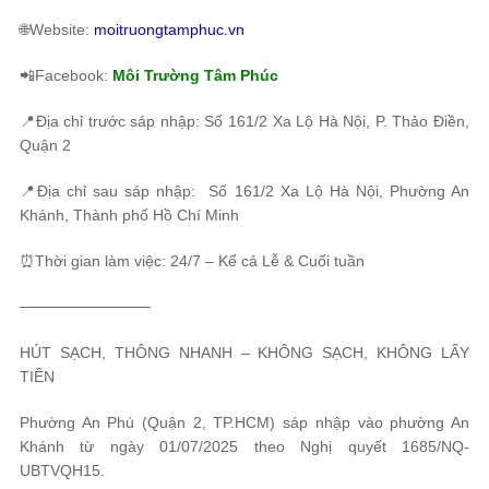
🌐Website:
moitruongtamphuc.vn
📲Facebook:
Môi Trường Tâm Phúc
📍Địa chỉ trước sáp nhập: Số 161/2 Xa Lộ Hà Nội, P. Thảo Điền,
Quận 2
📍Địa chỉ sau sáp nhập: Số 161/2 Xa Lộ Hà Nội, Phường An
Khánh, Thành phố Hồ Chí Minh
⏰Thời gian làm việc: 24/7 – Kể cả Lễ & Cuối tuần
────────────
HÚT SẠCH, THÔNG NHANH – KHÔNG SẠCH, KHÔNG LẤY
TIỀN
Phường An Phú (Quận 2, TP.HCM) sáp nhập vào phường An
Khánh từ ngày 01/07/2025 theo Nghị quyết 1685/NQ-
UBTVQH15.