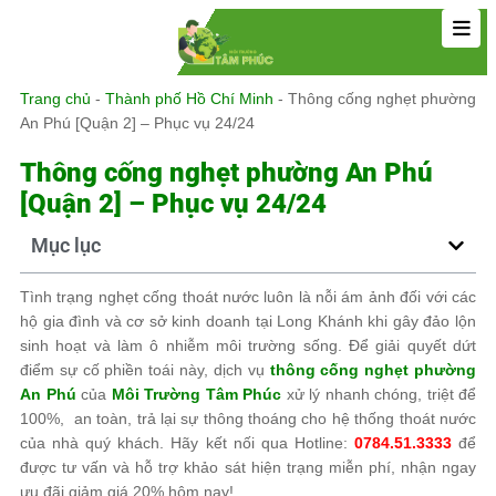
Trang chủ
-
Thành phố Hồ Chí Minh
-
Thông cống nghẹt phường
An Phú [Quận 2] – Phục vụ 24/24
Thông cống nghẹt phường An Phú
[Quận 2] – Phục vụ 24/24
Mục lục
Tình trạng nghẹt cống thoát nước luôn là nỗi ám ảnh đối với các
hộ gia đình và cơ sở kinh doanh tại Long Khánh khi gây đảo lộn
sinh hoạt và làm ô nhiễm môi trường sống. Để giải quyết dứt
điểm sự cố phiền toái này, dịch vụ
thông cống nghẹt phường
An Phú
của
Môi Trường Tâm Phúc
xử lý nhanh chóng, triệt để
100%, an toàn, trả lại sự thông thoáng cho hệ thống thoát nước
của nhà quý khách. Hãy kết nối qua Hotline:
0784.51.3333
để
được tư vấn và hỗ trợ khảo sát hiện trạng miễn phí, nhận ngay
ưu đãi giảm giá 20% hôm nay!