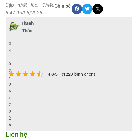
Cập nhật lúc: Chiều
Chia sẻ:
6:47 05/06/2026
1
Thanh
0
Thảo
:
3
4
-
0
2
4.6/5 - (1220 bình chọn)
/
0
6
/
2
0
2
6
Liên hệ