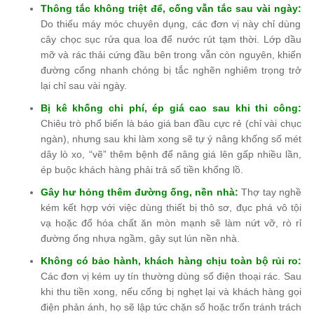
Thông tắc không triệt để, cống vẫn tắc sau vài ngày:
Do thiếu máy móc chuyên dụng, các đơn vị này chỉ dùng
cây chọc sục rửa qua loa để nước rút tạm thời. Lớp dầu
mỡ và rác thải cứng đầu bên trong vẫn còn nguyên, khiến
đường cống nhanh chóng bị tắc nghẽn nghiêm trọng trở
lại chỉ sau vài ngày.
Bị kê khống chi phí, ép giá cao sau khi thi công:
Chiêu trò phổ biến là báo giá ban đầu cực rẻ (chỉ vài chục
ngàn), nhưng sau khi làm xong sẽ tự ý nâng khống số mét
dây lò xo, “vẽ” thêm bệnh để nâng giá lên gấp nhiều lần,
ép buộc khách hàng phải trả số tiền khổng lồ.
Gây hư hỏng thêm đường ống, nền nhà:
Thợ tay nghề
kém kết hợp với việc dùng thiết bị thô sơ, đục phá vô tội
vạ hoặc đổ hóa chất ăn mòn mạnh sẽ làm nứt vỡ, rò rỉ
đường ống nhựa ngầm, gây sụt lún nền nhà.
Không có bảo hành, khách hàng chịu toàn bộ rủi ro:
Các đơn vị kém uy tín thường dùng số điện thoại rác. Sau
khi thu tiền xong, nếu cống bị nghẹt lại và khách hàng gọi
điện phản ánh, họ sẽ lập tức chặn số hoặc trốn tránh trách