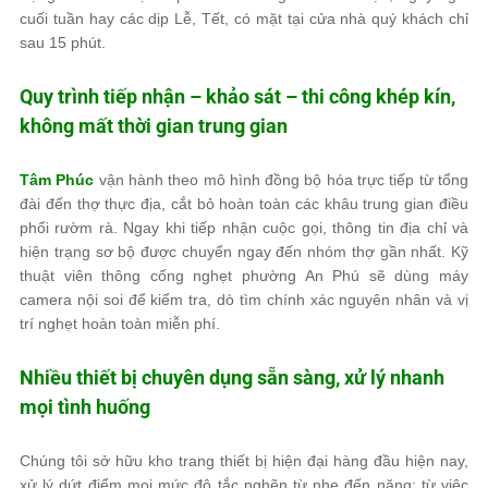
cuối tuần hay các dịp Lễ, Tết, có mặt tại cửa nhà quý khách chỉ
sau 15 phút.
Quy trình tiếp nhận – khảo sát – thi công khép kín,
không mất thời gian trung gian
Tâm Phúc
vận hành theo mô hình đồng bộ hóa trực tiếp từ tổng
đài đến thợ thực địa, cắt bỏ hoàn toàn các khâu trung gian điều
phối rườm rà. Ngay khi tiếp nhận cuộc gọi, thông tin địa chỉ và
hiện trạng sơ bộ được chuyển ngay đến nhóm thợ gần nhất. Kỹ
thuật viên thông cống nghẹt phường An Phú sẽ dùng máy
camera nội soi để kiểm tra, dò tìm chính xác nguyên nhân và vị
trí nghẹt hoàn toàn miễn phí.
Nhiều thiết bị chuyên dụng sẵn sàng, xử lý nhanh
mọi tình huống
Chúng tôi sở hữu kho trang thiết bị hiện đại hàng đầu hiện nay,
xử lý dứt điểm mọi mức độ tắc nghẽn từ nhẹ đến nặng: từ việc