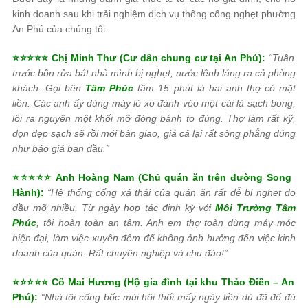
kinh doanh sau khi trải nghiệm dịch vụ thông cống nghẹt phường
An Phú của chúng tôi:
⭐️⭐️⭐️⭐️⭐️ Chị Minh Thư (Cư dân chung cư tại An Phú):
“Tuần
trước bồn rửa bát nhà mình bị nghẹt, nước lênh láng ra cả phòng
khách. Gọi bên
Tâm Phúc
tầm 15 phút là hai anh thợ có mặt
liền. Các anh ấy dùng máy lò xo đánh vèo một cái là sạch bong,
lôi ra nguyên một khối mỡ đóng bánh to đùng. Thợ làm rất kỹ,
dọn dẹp sạch sẽ rồi mới bàn giao, giá cả lại rất sòng phẳng đúng
như báo giá ban đầu.”
⭐️⭐️⭐️⭐️⭐️ Anh Hoàng Nam (Chủ quán ăn trên đường Song
Hành):
“Hệ thống cống xả thải của quán ăn rất dễ bị nghẹt do
dầu mỡ nhiều. Từ ngày hợp tác định kỳ với
Môi Trường Tâm
Phúc
, tôi hoàn toàn an tâm. Anh em thợ toàn dùng máy móc
hiện đại, làm việc xuyên đêm để không ảnh hưởng đến việc kinh
doanh của quán. Rất chuyên nghiệp và chu đáo!”
⭐️⭐️⭐️⭐️⭐️ Cô Mai Hương (Hộ gia đình tại khu Thảo Điền – An
Phú):
“Nhà tôi cống bốc mùi hôi thối mấy ngày liền dù đã đổ đủ