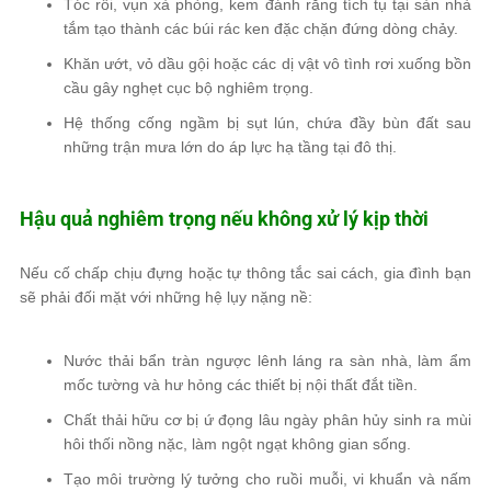
Tóc rối, vụn xà phòng, kem đánh răng tích tụ tại sàn nhà
tắm tạo thành các búi rác ken đặc chặn đứng dòng chảy.
Khăn ướt, vỏ dầu gội hoặc các dị vật vô tình rơi xuống bồn
cầu gây nghẹt cục bộ nghiêm trọng.
Hệ thống cống ngầm bị sụt lún, chứa đầy bùn đất sau
những trận mưa lớn do áp lực hạ tầng tại đô thị.
Hậu quả nghiêm trọng nếu không xử lý kịp thời
Nếu cố chấp chịu đựng hoặc tự thông tắc sai cách, gia đình bạn
sẽ phải đối mặt với những hệ lụy nặng nề:
Nước thải bẩn tràn ngược lênh láng ra sàn nhà, làm ẩm
mốc tường và hư hỏng các thiết bị nội thất đắt tiền.
Chất thải hữu cơ bị ứ đọng lâu ngày phân hủy sinh ra mùi
hôi thối nồng nặc, làm ngột ngạt không gian sống.
Tạo môi trường lý tưởng cho ruồi muỗi, vi khuẩn và nấm