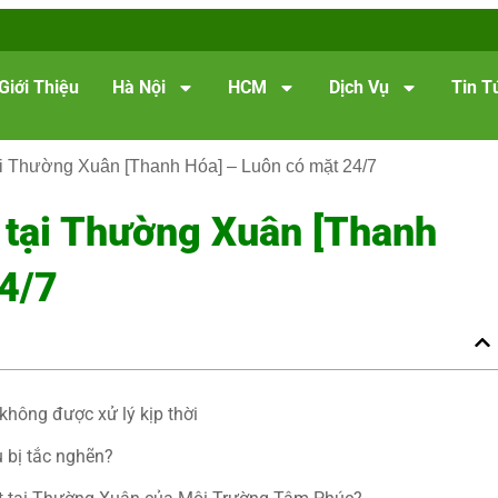
Giới Thiệu
Hà Nội
HCM
Dịch Vụ
Tin T
ại Thường Xuân [Thanh Hóa] – Luôn có mặt 24/7
 tại Thường Xuân [Thanh
24/7
không được xử lý kịp thời
 bị tắc nghẽn?