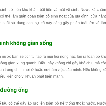
sinh trở nên khó khăn, bất tiện và mất vệ sinh. Nước xả chậm
 có thể làm gián đoạn toàn bộ sinh hoạt của gia đình, cửa hàn
 suất sử dụng cao, sự cố này càng gây phiền toái lớn và là
sinh không gian sống
và nước bẩn sẽ tích tụ, tạo ra mùi hôi nồng nặc lan ra toàn bộ kh
hông gian xung quanh. Điều này không chỉ gây khó chịu mà cò
an trong chính nơi ở hoặc nơi làm việc của mình. Nếu không x
iều kiện cho vi khuẩn phát triển mạnh.
 đường ống
lâu có thể gây áp lực lên toàn bộ hệ thống thoát nước. Nướ