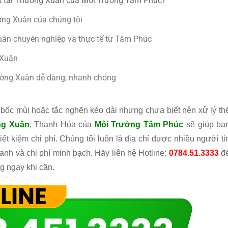
ẹt tại Thường Xuân của Môi Trường Tâm Phúc?
ường Xuân của chúng tôi
uân chuyên nghiệp và thực tế từ Tâm Phúc
 Xuân
hường Xuân dễ dàng, nhanh chóng
bốc mùi hoặc tắc nghẽn kéo dài nhưng chưa biết nên xử lý th
ng Xuân
, Thanh Hóa của
Môi Trường Tâm Phúc
sẽ giúp bạ
iết kiệm chi phí. Chúng tôi luôn là địa chỉ được nhiều người ti
hanh và chi phí minh bạch. Hãy liên hệ Hotline:
0784.51.3333
đ
g ngay khi cần.