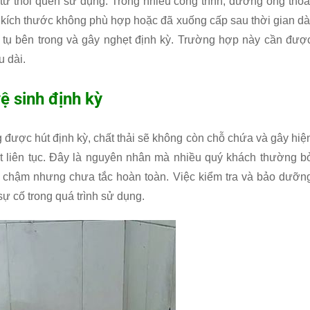
ừ thói quen sử dụng. Trong nhiều công trình, đường ống thoá
kích thước không phù hợp hoặc đã xuống cấp sau thời gian dà
ích tụ bên trong và gây nghẹt định kỳ. Trường hợp này cần đượ
u dài.
 sinh định kỳ
ược hút định kỳ, chất thải sẽ không còn chỗ chứa và gây hiệ
 liên tục. Đây là nguyên nhân mà nhiều quý khách thường b
ng chậm nhưng chưa tắc hoàn toàn. Việc kiểm tra và bảo dưỡn
ự cố trong quá trình sử dụng.