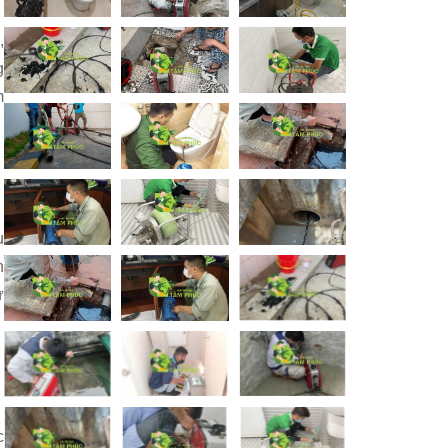
,
g
m
u
n
ử
c