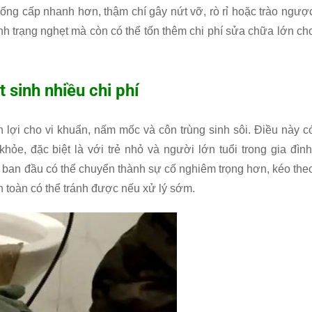
ống cấp nhanh hơn, thậm chí gây nứt vỡ, rò rỉ hoặc trào ngượ
ình trạng nghẹt mà còn có thể tốn thêm chi phí sửa chữa lớn ch
sinh nhiều chi phí
 lợi cho vi khuẩn, nấm mốc và côn trùng sinh sôi. Điều này c
ỏe, đặc biệt là với trẻ nhỏ và người lớn tuổi trong gia đình
hẹ ban đầu có thể chuyển thành sự cố nghiêm trọng hơn, kéo the
n toàn có thể tránh được nếu xử lý sớm.