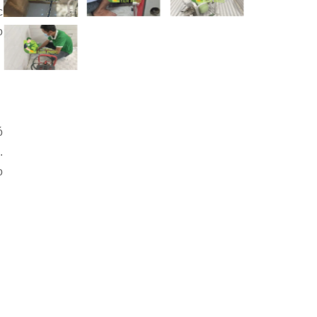
c
o
ó
.
o