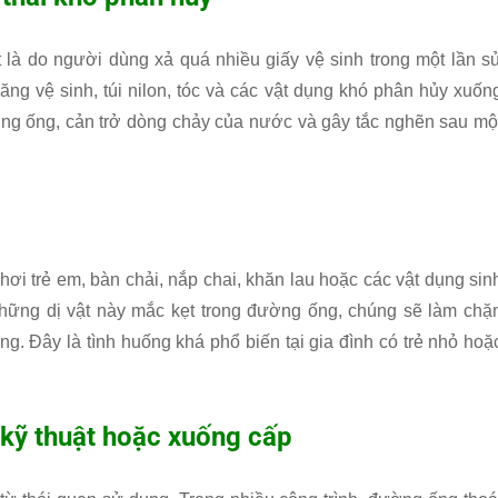
là do người dùng xả quá nhiều giấy vệ sinh trong một lần s
ăng vệ sinh, túi nilon, tóc và các vật dụng khó phân hủy xuốn
ường ống, cản trở dòng chảy của nước và gây tắc nghẽn sau mộ
hơi trẻ em, bàn chải, nắp chai, khăn lau hoặc các vật dụng sin
 những dị vật này mắc kẹt trong đường ống, chúng sẽ làm chặ
g. Đây là tình huống khá phổ biến tại gia đình có trẻ nhỏ hoặ
 kỹ thuật hoặc xuống cấp