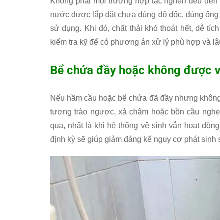
Không phải mọi trường hợp tắc nghẽn đều đến t
nước được lắp đặt chưa đúng độ dốc, dùng ống 
sử dụng. Khi đó, chất thải khó thoát hết, dễ t
kiểm tra kỹ để có phương án xử lý phù hợp và lâ
Bể chứa đầy hoặc không được vệ
Nếu hầm cầu hoặc bể chứa đã đầy nhưng không đ
tượng trào ngược, xả chậm hoặc bồn cầu nghẹt
qua, nhất là khi hệ thống vệ sinh vẫn hoạt độ
định kỳ sẽ giúp giảm đáng kể nguy cơ phát sinh s