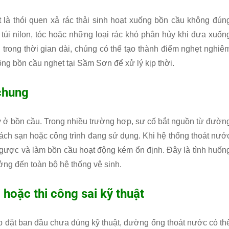
là thói quen xả rác thải sinh hoạt xuống bồn cầu không đún
 túi nilon, tóc hoặc những loại rác khó phân hủy khi đưa xuốn
ụ trong thời gian dài, chúng có thể tạo thành điểm nghẹt nghiê
ông bồn cầu nghẹt tại Sầm Sơn để xử lý kịp thời.
chung
ở bồn cầu. Trong nhiều trường hợp, sự cố bắt nguồn từ đườn
hách sạn hoặc công trình đang sử dụng. Khi hệ thống thoát nướ
ngược và làm bồn cầu hoạt động kém ổn định. Đây là tình huốn
ng đến toàn bộ hệ thống vệ sinh.
 hoặc thi công sai kỹ thuật
p đặt ban đầu chưa đúng kỹ thuật, đường ống thoát nước có th