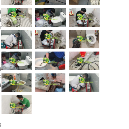
g
g
m
g
c
g
ể