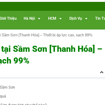
Giới Thiệu
Hà Nội
HCM
Dịch Vụ
Tin T
i Sầm Sơn [Thanh Hóa] – Thiết bị áp lực cao, sạch 99%
 tại Sầm Sơn [Thanh Hóa] –
sạch 99%
ở Sầm Sơn
 quả