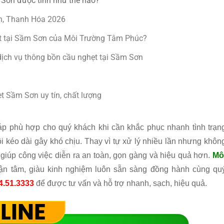
m Sơn được tính như thế nào?
ơn, Thanh Hóa 2026
ẹt tại Sầm Sơn của Môi Trường Tâm Phúc?
 dịch vụ thông bồn cầu nghẹt tại Sầm Sơn
ẹt Sầm Sơn uy tín, chất lượng
áp phù hợp cho quý khách khi cần khắc phục nhanh tình trạn
i kéo dài gây khó chịu. Thay vì tự xử lý nhiều lần nhưng khôn
ẽ giúp công việc diễn ra an toàn, gọn gàng và hiệu quả hơn.
Mô
 tận tâm, giàu kinh nghiệm luôn sẵn sàng đồng hành cùng qu
4.51.3333
để được tư vấn và hỗ trợ nhanh, sạch, hiệu quả.