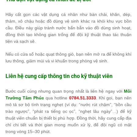
Hãy cất gọn các vật dụng cá nhân như bàn chải, khăn, dép,
thảm, xô chậu hoặc đồ dùng vệ sinh khác ra khỏi khu vực bồn
cầu. Điều này giúp tránh nước bẩn bắn vào đồ dùng sinh hoạt,
đồng thời tạo không gian trống để đội kỹ thuật thao tác thuận
tiện và sạch sẽ.
Nếu có cửa sổ hoặc quạt thông gió, bạn nên mở ra để không khí
lưu thông, giảm mùi và vi khuẩn trong phòng vệ sinh.
Liên hệ cung cấp thông tin cho kỹ thuật viên
Bước cuối cùng nhưng quan trọng nhất là liên hệ ngay với
Môi
Trường Tâm Phúc
qua hotline
0784.51.3333
. Khi gọi, bạn nên
mô tả sơ bộ tình trạng nghẹt (ví dụ: “nước rút chậm”, “bồn cầu
trào ngược”, “phát ra tiếng ọc ọc”, “nghẹt lâu ngày”…) để kỹ
thuật viên chuẩn bị thiết bị phù hợp. Đồng thời, hãy cung cấp địa
chỉ chi tiết và thời gian mong muốn xử lý, để đội ngũ có mặt
trong vòng 15–30 phút.