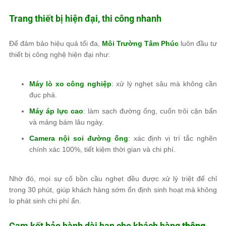
Trang thiết bị hiện đại, thi công nhanh
Để đảm bảo hiệu quả tối đa,
Môi Trường Tâm Phúc
luôn đầu tư
thiết bị công nghệ hiện đại như:
Máy lò xo công nghiệp
: xử lý nghẹt sâu mà không cần
đục phá.
Máy áp lực cao
: làm sạch đường ống, cuốn trôi cặn bẩn
và mảng bám lâu ngày.
Camera nội soi đường ống
: xác định vị trí tắc nghẽn
chính xác 100%, tiết kiệm thời gian và chi phí.
Nhờ đó, mọi sự cố bồn cầu nghẹt đều được xử lý triệt để chỉ
trong 30 phút, giúp khách hàng sớm ổn định sinh hoạt mà không
lo phát sinh chi phí ẩn.
Cam kết bảo hành dài hạn cho khách hàng
thông