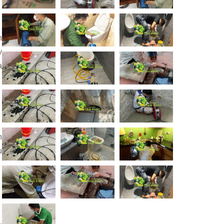
n
y
à
n
u
.