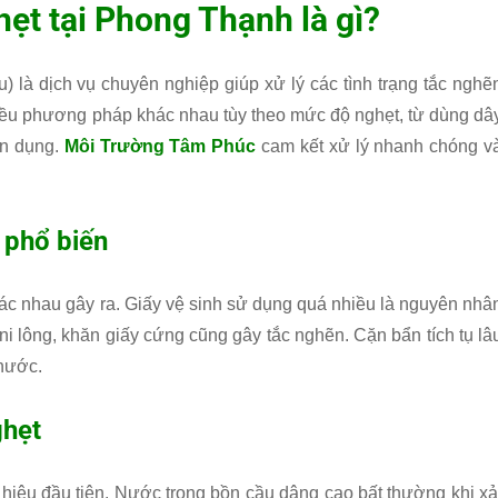
ẹt tại Phong Thạnh là gì?
 là dịch vụ chuyên nghiệp giúp xử lý các tình trạng tắc nghẽ
hiều phương pháp khác nhau tùy theo mức độ nghẹt, từ dùng dâ
ên dụng.
Môi Trường Tâm Phúc
cam kết xử lý nhanh chóng v
 phổ biến
c nhau gây ra. Giấy vệ sinh sử dụng quá nhiều là nguyên nhâ
ni lông, khăn giấy cứng cũng gây tắc nghẽn. Cặn bẩn tích tụ lâ
nước.
ghẹt
hiệu đầu tiên. Nước trong bồn cầu dâng cao bất thường khi xả