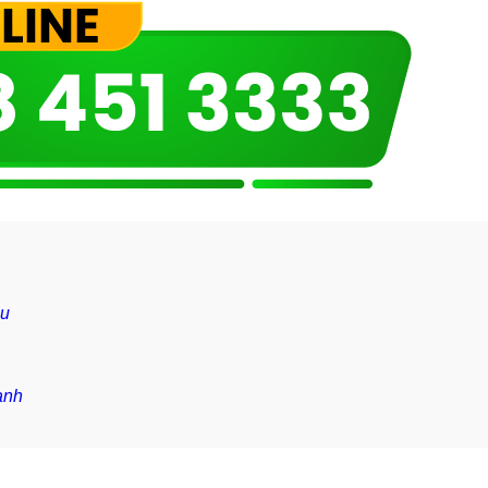
êu
ạnh