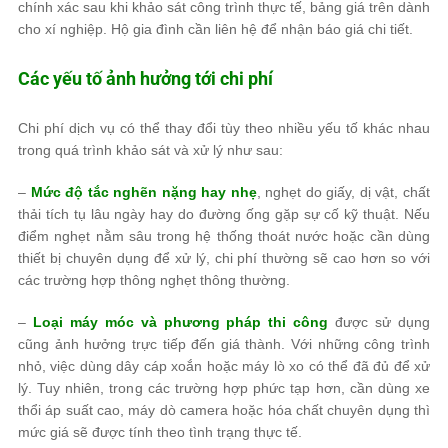
chính xác sau khi khảo sát công trình thực tế, bảng giá trên dành
cho xí nghiệp. Hộ gia đình cần liên hệ để nhận báo giá chi tiết.
Các yếu tố ảnh hưởng tới chi phí
Chi phí dịch vụ có thể thay đổi tùy theo nhiều yếu tố khác nhau
trong quá trình khảo sát và xử lý như sau:
–
Mức độ tắc nghẽn nặng hay nhẹ
, nghẹt do giấy, dị vật, chất
thải tích tụ lâu ngày hay do đường ống gặp sự cố kỹ thuật. Nếu
điểm nghẹt nằm sâu trong hệ thống thoát nước hoặc cần dùng
thiết bị chuyên dụng để xử lý, chi phí thường sẽ cao hơn so với
các trường hợp thông nghẹt thông thường.
–
Loại máy móc và phương pháp thi công
được sử dụng
cũng ảnh hưởng trực tiếp đến giá thành. Với những công trình
nhỏ, việc dùng dây cáp xoắn hoặc máy lò xo có thể đã đủ để xử
lý. Tuy nhiên, trong các trường hợp phức tạp hơn, cần dùng xe
thổi áp suất cao, máy dò camera hoặc hóa chất chuyên dụng thì
mức giá sẽ được tính theo tình trạng thực tế.