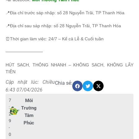
📍Địa chỉ trước sáp nhập: số 28 Nguyễn Trãi, TP Thanh Hóa
📍Địa chỉ sau sáp nhập: số 28 Nguyễn Trãi, TP Thanh Hóa
⏰Thời gian làm việc: 24/7 – Kể cả Lễ & Cuối tuần
────────────
HÚT SẠCH, THÔNG NHANH – KHÔNG SẠCH, KHÔNG LẤY
TIỀN
Cập nhật lúc: Chiều
Chia sẻ:
6:43 07/04/2026
7
Môi
:
Trường
2
Tâm
9
Phúc
-
0