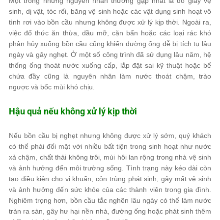
Một trong những nguyên nhân thường gặp nhất là do giấy vệ
sinh, dị vật, tóc rối, băng vệ sinh hoặc các vật dụng sinh hoạt vô
tình rơi vào bồn cầu nhưng không được xử lý kịp thời. Ngoài ra,
việc đổ thức ăn thừa, dầu mỡ, cặn bẩn hoặc các loại rác khó
phân hủy xuống bồn cầu cũng khiến đường ống dễ bị tích tụ lâu
ngày và gây nghẹt. Ở một số công trình đã sử dụng lâu năm, hệ
thống ống thoát nước xuống cấp, lắp đặt sai kỹ thuật hoặc bể
chứa đầy cũng là nguyên nhân làm nước thoát chậm, trào
ngược và bốc mùi khó chịu.
Hậu quả nếu không xử lý kịp thời
Nếu bồn cầu bị nghẹt nhưng không được xử lý sớm, quý khách
có thể phải đối mặt với nhiều bất tiện trong sinh hoạt như nước
xả chậm, chất thải không trôi, mùi hôi lan rộng trong nhà vệ sinh
và ảnh hưởng đến môi trường sống. Tình trạng này kéo dài còn
tạo điều kiện cho vi khuẩn, côn trùng phát sinh, gây mất vệ sinh
và ảnh hưởng đến sức khỏe của các thành viên trong gia đình.
Nghiêm trọng hơn, bồn cầu tắc nghẽn lâu ngày có thể làm nước
tràn ra sàn, gây hư hại nền nhà, đường ống hoặc phát sinh thêm