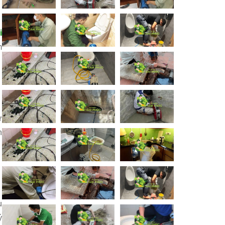
i
m
ử
n
u
ý