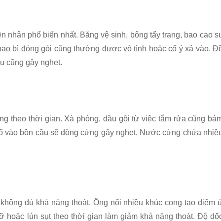
n nhân phổ biến nhất. Băng vệ sinh, bông tẩy trang, bao cao s
bao bì đóng gói cũng thường được vô tình hoặc cố ý xả vào. Đ
ầu cũng gây nghẹt.
ng theo thời gian. Xà phòng, dầu gội từ việc tắm rửa cũng bá
ổ vào bồn cầu sẽ đông cứng gây nghẹt. Nước cứng chứa nhiề
hông đủ khả năng thoát. Ống nối nhiều khúc cong tạo điểm 
vỡ hoặc lún sụt theo thời gian làm giảm khả năng thoát. Độ dố