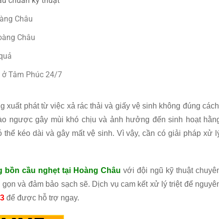
âu chuẩn kỹ thuật
oàng Châu
Hoàng Châu
 quả
u ở Tâm Phúc 24/7
 xuất phát từ việc xả rác thải và giấy vệ sinh không đúng cách
trào ngược gây mùi khó chịu và ảnh hưởng đến sinh hoạt hằn
ó thể kéo dài và gây mất vệ sinh. Vì vậy, cần có giải pháp xử l
g bồn cầu nghẹt tại Hoàng Châu
với đội ngũ kỹ thuật chuyê
 gọn và đảm bảo sạch sẽ. Dịch vụ cam kết xử lý triệt để nguyê
33
để được hỗ trợ ngay.