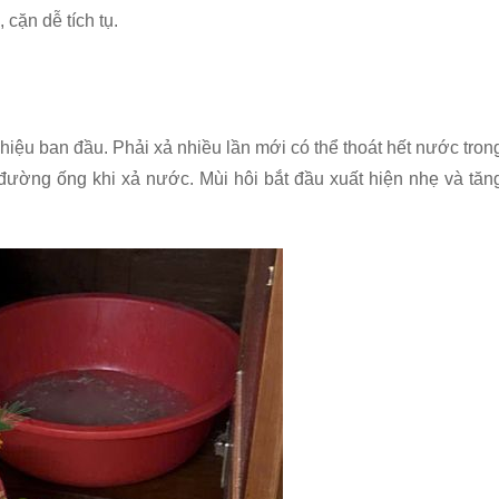
cặn dễ tích tụ.
iệu ban đầu. Phải xả nhiều lần mới có thể thoát hết nước tron
ừ đường ống khi xả nước. Mùi hôi bắt đầu xuất hiện nhẹ và tăn