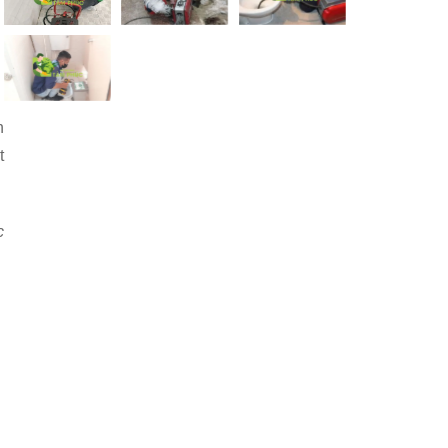
n
t
c