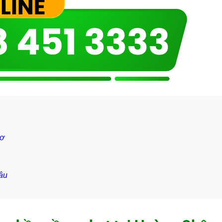
hơ
âu