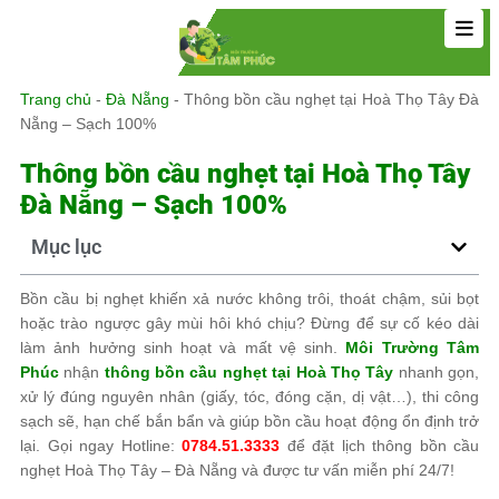
Trang chủ
-
Đà Nẵng
-
Thông bồn cầu nghẹt tại Hoà Thọ Tây Đà
Nẵng – Sạch 100%
Thông bồn cầu nghẹt tại Hoà Thọ Tây
Đà Nẵng – Sạch 100%
Mục lục
Bồn cầu bị nghẹt khiến xả nước không trôi, thoát chậm, sủi bọt
hoặc trào ngược gây mùi hôi khó chịu? Đừng để sự cố kéo dài
làm ảnh hưởng sinh hoạt và mất vệ sinh.
Môi Trường Tâm
Phúc
nhận
thông bồn cầu nghẹt tại Hoà Thọ Tây
nhanh gọn,
xử lý đúng nguyên nhân (giấy, tóc, đóng cặn, dị vật…), thi công
sạch sẽ, hạn chế bắn bẩn và giúp bồn cầu hoạt động ổn định trở
lại. Gọi ngay Hotline:
0784.51.3333
để đặt lịch thông bồn cầu
nghẹt Hoà Thọ Tây – Đà Nẵng và được tư vấn miễn phí 24/7!