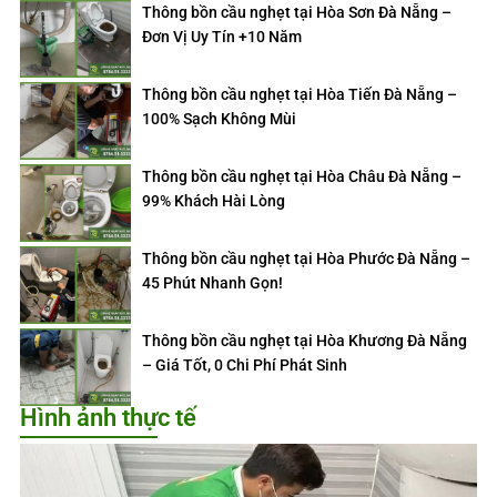
Thông bồn cầu nghẹt tại Hòa Sơn Đà Nẵng –
Đơn Vị Uy Tín +10 Năm
Thông bồn cầu nghẹt tại Hòa Tiến Đà Nẵng –
100% Sạch Không Mùi
Thông bồn cầu nghẹt tại Hòa Châu Đà Nẵng –
99% Khách Hài Lòng
Thông bồn cầu nghẹt tại Hòa Phước Đà Nẵng –
45 Phút Nhanh Gọn!
Thông bồn cầu nghẹt tại Hòa Khương Đà Nẵng
– Giá Tốt, 0 Chi Phí Phát Sinh
Hình ảnh thực tế