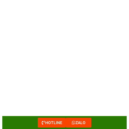
HOTLINE
ZALO