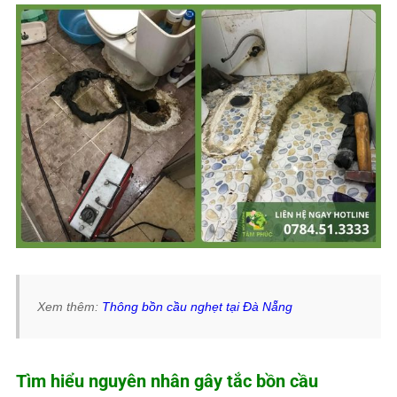
Xem thêm:
Thông bồn cầu nghẹt tại Đà Nẵng
Tìm hiểu nguyên nhân gây tắc bồn cầu