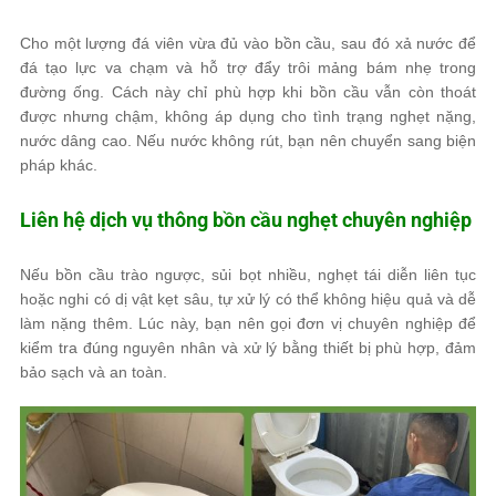
Cho một lượng đá viên vừa đủ vào bồn cầu, sau đó xả nước để
đá tạo lực va chạm và hỗ trợ đẩy trôi mảng bám nhẹ trong
đường ống. Cách này chỉ phù hợp khi bồn cầu vẫn còn thoát
được nhưng chậm, không áp dụng cho tình trạng nghẹt nặng,
nước dâng cao. Nếu nước không rút, bạn nên chuyển sang biện
pháp khác.
Liên hệ dịch vụ thông bồn cầu nghẹt chuyên nghiệp
Nếu bồn cầu trào ngược, sủi bọt nhiều, nghẹt tái diễn liên tục
hoặc nghi có dị vật kẹt sâu, tự xử lý có thể không hiệu quả và dễ
làm nặng thêm. Lúc này, bạn nên gọi đơn vị chuyên nghiệp để
kiểm tra đúng nguyên nhân và xử lý bằng thiết bị phù hợp, đảm
bảo sạch và an toàn.