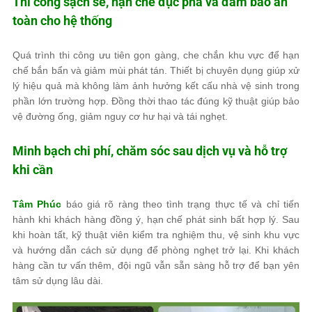
Thi công sạch sẽ, hạn chế đục phá và đảm bảo an
toàn cho hệ thống
Quá trình thi công ưu tiên gọn gàng, che chắn khu vực để hạn
chế bắn bẩn và giảm mùi phát tán. Thiết bị chuyên dụng giúp xử
lý hiệu quả mà không làm ảnh hưởng kết cấu nhà vệ sinh trong
phần lớn trường hợp. Đồng thời thao tác đúng kỹ thuật giúp bảo
vệ đường ống, giảm nguy cơ hư hại và tái nghẹt.
Minh bạch chi phí, chăm sóc sau dịch vụ và hỗ trợ
khi cần
Tâm Phúc
báo giá rõ ràng theo tình trạng thực tế và chỉ tiến
hành khi khách hàng đồng ý, hạn chế phát sinh bất hợp lý. Sau
khi hoàn tất, kỹ thuật viên kiểm tra nghiệm thu, vệ sinh khu vực
và hướng dẫn cách sử dụng để phòng nghẹt trở lại. Khi khách
hàng cần tư vấn thêm, đội ngũ vẫn sẵn sàng hỗ trợ để bạn yên
tâm sử dụng lâu dài.