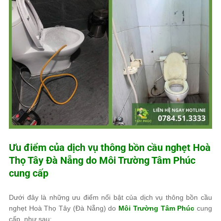
Ưu điểm của dịch vụ thông bồn cầu nghẹt Hoà
Thọ Tây Đà Nẵng do
Môi Trường Tâm Phúc
cung cấp
Dưới đây là những ưu điểm nổi bật của dịch vụ thông bồn cầu
nghẹt Hoà Thọ Tây (Đà Nẵng) do
Môi Trường Tâm Phúc
cung
cấp, như sau: