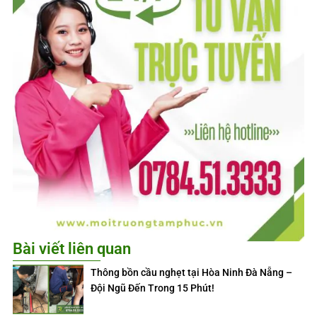
Bài viết liên quan
Thông bồn cầu nghẹt tại Hòa Ninh Đà Nẵng –
Đội Ngũ Đến Trong 15 Phút!