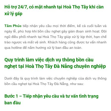
Hỗ trợ 24/7, có mặt nhanh tại Hoà Thọ Tây khi cần
xử lý gấp
Tâm Phúc
tiếp nhận yêu cầu mọi thời điểm, kể cả cuối tuần và
ngày lễ, phù hợp khi bồn cầu nghẹt gây gián đoạn sinh hoạt. Đội
ngũ điều phối nhanh tại Hoà Thọ Tây giúp xử lý kịp thời, hạn chế
trào ngược và mất vệ sinh. Khách hàng cũng được tư vấn nhanh
qua hotline để nắm hướng xử lý ban đầu an toàn.
Quy trình làm việc dịch vụ thông bồn cầu
nghẹt tại Hoà Thọ Tây Đà Nẵng chuyên nghiệp
Dưới đây là quy trình làm việc chuyên nghiệp của dịch vụ thông
bồn cầu nghẹt tại Hoà Thọ Tây Đà Nẵng, như sau:
Bước 1 – Tiếp nhận yêu cầu và tư vấn tình trạng
ban đầu