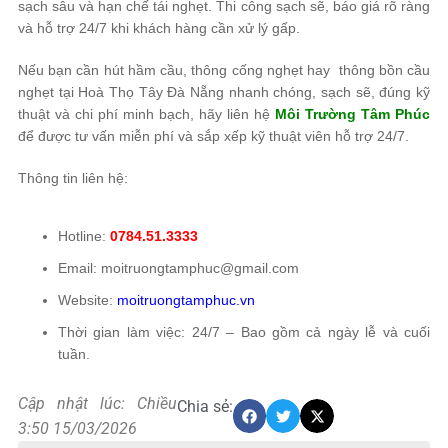
sạch sâu và hạn chế tái nghẹt. Thi công sạch sẽ, báo giá rõ ràng
và hỗ trợ 24/7 khi khách hàng cần xử lý gấp.
Nếu bạn cần hút hầm cầu, thông cống nghẹt hay thông bồn cầu
nghẹt tại Hoà Thọ Tây Đà Nẵng nhanh chóng, sạch sẽ, đúng kỹ
thuật và chi phí minh bạch, hãy liên hệ
Môi Trường Tâm Phúc
để được tư vấn miễn phí và sắp xếp kỹ thuật viên hỗ trợ 24/7.
Thông tin liên hệ:
Hotline:
0784.51.3333
Email: moitruongtamphuc@gmail.com
Website:
moitruongtamphuc.vn
Thời gian làm việc: 24/7 – Bao gồm cả ngày lễ và cuối
tuần.
Cập nhật lúc: Chiều
Chia sẻ:
3:50 15/03/2026