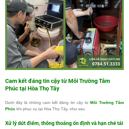
Cam kết đáng tin cậy từ
Môi Trường Tâm
Phúc
tại Hòa Thọ Tây
Dưới đây là những cam kết đáng tin cậy từ
Môi Trường Tâm
Phúc
khi phục vụ tại Hòa Thọ Tây, như sau:
Xử lý dứt điểm, thông thoáng ổn định và hạn chế tái