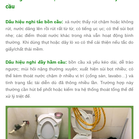
cầu
Dấu hiệu nghi tắc bồn cầu:
xả nước thấy rút chậm hoặc không
rút, nước dâng lên rồi rút rất từ từ; có tiếng ục ục; có thể sủi bọt
nhẹ; các điểm thoát nước khác trong nhà vẫn hoạt động bình
thường. Khi dùng thụt hoặc dây lò xo có thể cải thiện nếu tắc do
giấy/chất thải mềm.
Dấu hiệu nghi đầy hầm cầu:
bồn cầu xả yếu kéo dài, dễ trào
ngược; mùi hôi nặng thường xuyên; xuất hiện sủi bọt nhiều; có
thể kèm thoát nước chậm ở nhiều vị trí (cống sàn, lavabo…) và
tình trạng tắc tái diễn dù đã thông nhiều lần. Trường hợp này
thường cần hút bể phốt hoặc kiểm tra hệ thống thoát tổng thể để
xử lý triệt để.