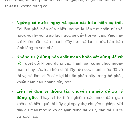
thiệt hại không đáng có:
Ngừng xả nước ngay và quan sát biểu hiện cụ thể:
Sai lầm phổ biến của nhiều người là liên tục nhấn nút xả
nước với hy vọng áp lực nước sẽ đẩy trôi vật cản. Việc này
chỉ khiến hầm cầu nhanh đầy hơn và làm nước bẩn tràn
lênh láng ra sàn nhà.
Không tự ý dùng hóa chất mạnh hoặc vật cứng để xử
lý:
Tuyệt đối không dùng các thanh sắt cứng chọc ngoáy
mạnh hay các loại hóa chất tẩy rửa cực mạnh nếu đổ vô
tội vạ sẽ làm chết các lợi khuẩn phân hủy trong bể phốt,
khiến hầm cầu nhanh đầy hơn.
Liên hệ đơn vị thông tắc chuyên nghiệp để xử lý
đúng gốc:
Thay vì tự thử nghiệm các mẹo dân gian
không rõ hiệu quả thì hãy gọi ngay thợ chuyên nghiệp. Với
đầy đủ máy móc lò xo chuyên dụng sẽ xử lý triệt để 100%
và sạch sẽ.