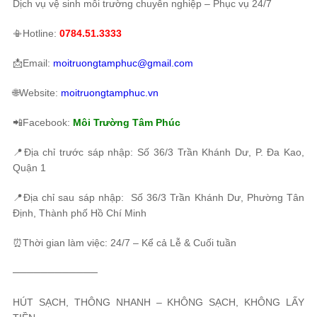
Dịch vụ vệ sinh môi trường chuyên nghiệp – Phục vụ 24/7
📳Hotline:
0784.51.3333
📩Email:
moitruongtamphuc@gmail.com
🌐Website:
moitruongtamphuc.vn
📲Facebook:
Môi Trường Tâm Phúc
📍Địa chỉ trước sáp nhập: Số 36/3 Trần Khánh Dư, P. Đa Kao,
Quận 1
📍Địa chỉ sau sáp nhập: Số 36/3 Trần Khánh Dư, Phường Tân
Định, Thành phố Hồ Chí Minh
⏰Thời gian làm việc: 24/7 – Kể cả Lễ & Cuối tuần
────────────
HÚT SẠCH, THÔNG NHANH – KHÔNG SẠCH, KHÔNG LẤY