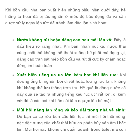
Khi bồn cầu nhà bạn xuất hiện những biểu hiện dưới đây, hệ
thống tự hoại đã bị tắc nghẽn ở mức độ báo động đỏ và cần
được xử lý ngay lập tức để tránh làm đảo lộn sinh hoạt:
Nước không rút hoặc dâng cao sau mỗi lần xả:
Đây là
dấu hiệu rõ ràng nhất. Khi bạn nhấn nút xả, nước thải
cùng chất thô không thể thoát xuống bể phốt mà đọng lại,
dâng cao tràn sát mép bồn cầu và rút đi cực kỳ chậm hoặc
đứng im hoàn toàn.
Xuất hiện tiếng ục ục lớn kèm bọt khí liên tục:
Khi
đường ống bị nghẽn bởi dị vật hoặc lượng rác lớn, không
khí không thể lưu thông trơn tru. Hệ quả là dòng nước cố
đẩy qua sẽ tạo ra những tiếng kêu “ục ục” rất lớn, đi kèm
với đó là các bọt khí bẩn sủi tăm ngược lên bề mặt.
Mùi hôi nặng lan rộng và kéo dài trong nhà vệ sinh:
Dù bạn có cọ rửa bồn cầu liên tục thì mùi hôi thối nồng
nặc đặc trưng của chất thải hữu cơ phân hủy vẫn âm ỉ bốc
lên. Mùi hôi này không chỉ quẩn quanh trong toilet mà còn