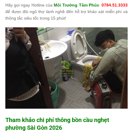
Hãy gọi ngay Hotline của
Môi Trường Tâm Phúc
:
0784.51.3333
để được đội ngũ thợ lành nghề đến hỗ trợ khảo sát miễn phí và
thông tắc siêu tốc trong 15 phút!
Tham khảo chi phí thông bồn cầu nghẹt
phường Sài Gòn 2026