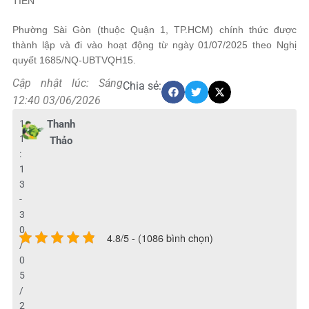
TIỀN
Phường Sài Gòn (thuộc Quận 1, TP.HCM) chính thức được
thành lập và đi vào hoạt động từ ngày 01/07/2025 theo Nghị
quyết 1685/NQ-UBTVQH15.
Cập nhật lúc: Sáng
Chia sẻ:
12:40 03/06/2026
1
Thanh
1
Thảo
:
1
3
-
3
0
4.8/5 - (1086 bình chọn)
/
0
5
/
2