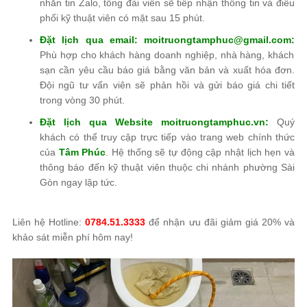
nhắn tin Zalo, tổng đài viên sẽ tiếp nhận thông tin và điều
phối kỹ thuật viên có mặt sau 15 phút.
Đặt lịch qua email: moitruongtamphuc@gmail.com:
Phù hợp cho khách hàng doanh nghiệp, nhà hàng, khách
sạn cần yêu cầu báo giá bằng văn bản và xuất hóa đơn.
Đội ngũ tư vấn viên sẽ phản hồi và gửi báo giá chi tiết
trong vòng 30 phút.
Đặt lịch qua Website moitruongtamphuc.vn:
Quý
khách có thể truy cập trực tiếp vào trang web chính thức
của
Tâm Phúc
. Hệ thống sẽ tự động cập nhật lịch hẹn và
thông báo đến kỹ thuật viên thuộc chi nhánh phường Sài
Gòn ngay lập tức.
Liên hệ Hotline:
0784.51.3333
để nhận ưu đãi giảm giá 20% và
khảo sát miễn phí hôm nay!