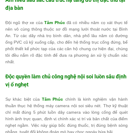
địa bàn
Đội ngũ thợ xe của
Tâm Phúc
đã có nhiều năm cọ xát thực tế
nên vô cùng thông thuộc sơ đồ mạng lưới thoát nước tại Bình
An. Từ các dãy nhà trọ bình dân, nhà phố lâu năm có đường
ống PVC cũ kỹ xuống cấp, cho đến hệ thống trục cống đứng, bể
phốt thiết kế phức tạp của các căn hộ chung cư hiện đại, chúng
tôi đều nắm rõ đặc tính để đưa ra phương án xử lý chuẩn xác
nhất.
Độc quyền làm chủ công nghệ nội soi luồn sâu định
vị ổ nghẹt
Sự khác biệt của
Tâm Phúc
chính là kinh nghiệm vận hành
thuần thục hệ thống máy camera nội soi siêu nét. Thợ kỹ thuật
chỉ mất đúng 5 phút luồn dây camera vào lòng cống để quét
hình ảnh trực quan, định vị chính xác vị trí và bản chất của điểm
nghẹt ngầm. Việc này giúp bốc đúng thuốc, trị đúng bệnh sòng
phẳng, tuyệt đối không đoán mò hay chọc ngoáy bừa bãi.