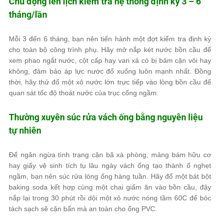
Chủ động lên lịch kiểm tra hệ thống định kỳ 3 – 6
tháng/lần
Mỗi 3 đến 6 tháng, bạn nên tiến hành một đợt kiểm tra định kỳ
cho toàn bộ công trình phụ. Hãy mở nắp két nước bồn cầu để
xem phao ngắt nước, cột cấp hay van xả có bị bám cặn vôi hay
không, đảm bảo áp lực nước đổ xuống luôn mạnh nhất. Đồng
thời, hãy thử đổ một xô nước lớn trực tiếp vào lòng bồn cầu để
quan sát tốc độ thoát nước của trục cống ngầm.
Thường xuyên súc rửa vách ống bằng nguyên liệu
tự nhiên
Để ngăn ngừa tình trạng cặn bã xà phòng, mảng bám hữu cơ
hay giấy vệ sinh tích tụ lâu ngày vách ống tạo thành ổ nghẹt
ngầm, bạn nên súc rửa lòng ống hàng tuần. Hãy đổ một bát bột
baking soda kết hợp cùng một chai giấm ăn vào bồn cầu, đậy
nắp lại trong 30 phút rồi dội một xô nước nóng tầm 60C để bóc
tách sạch sẽ cặn bẩn mà an toàn cho ống PVC.