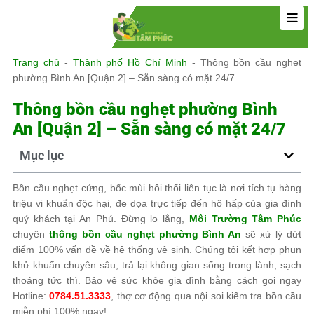
Trang chủ
-
Thành phố Hồ Chí Minh
-
Thông bồn cầu nghẹt
phường Bình An [Quận 2] – Sẵn sàng có mặt 24/7
Thông bồn cầu nghẹt phường Bình
An [Quận 2] – Sẵn sàng có mặt 24/7
Mục lục
Bồn cầu nghẹt cứng, bốc mùi hôi thối liên tục là nơi tích tụ hàng
triệu vi khuẩn độc hại, đe dọa trực tiếp đến hô hấp của gia đình
quý khách tại An Phú. Đừng lo lắng,
Môi Trường Tâm Phúc
chuyên
thông bồn cầu nghẹt phường Bình An
sẽ xử lý dứt
điểm 100% vấn đề về hệ thống vệ sinh. Chúng tôi kết hợp phun
khử khuẩn chuyên sâu, trả lại không gian sống trong lành, sạch
thoáng tức thì. Bảo vệ sức khỏe gia đình bằng cách gọi ngay
Hotline:
0784.51.3333
, thợ cơ động qua nội soi kiểm tra bồn cầu
miễn phí 100% ngay!