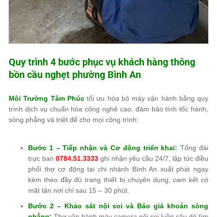
Quy trình 4 bước phục vụ khách hàng thông
bồn cầu nghẹt phường Bình An
Môi Trường Tâm Phúc
tối ưu hóa bộ máy vận hành bằng quy
trình dịch vụ chuẩn hóa công nghệ cao, đảm bảo tính tốc hành,
sòng phẳng và triệt để cho mọi công trình:
Bước 1 – Tiếp nhận và Cơ động triển khai:
Tổng đài
trực ban
0784.51.3333
ghi nhận yêu cầu 24/7, lập tức điều
phối thợ cơ động tại chi nhánh Bình An xuất phát ngay
kèm theo đầy đủ trang thiết bị chuyên dụng, cam kết có
mặt tận nơi chỉ sau 15 – 30 phút.
Bước 2 – Khảo sát nội soi và Báo giá khoán sòng
phẳng:
Thợ vận hành máy camera nội soi luồn sâu dò tìm