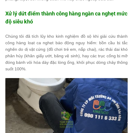
Xử lý dứt điểm thành công hàng ngàn ca nghẹt mức
độ siêu khó
Chúng tôi đã tích lũy kho kinh nghiệm đồ sộ khi giải cứu thành
công hàng loạt ca nghẹt báo động nguy hiểm: bồn cầu bị tắc
nghẽn do dị vật cứng (đồ chơi trẻ em, nắp chai), rác thải dai khó
phân hủy (khăn giấy ướt, băng vệ sinh), hay các trục cống bị mỡ
đóng bánh vôi hóa dày đặc lòng ống, khôi phục dòng chảy thông
suốt 100%.