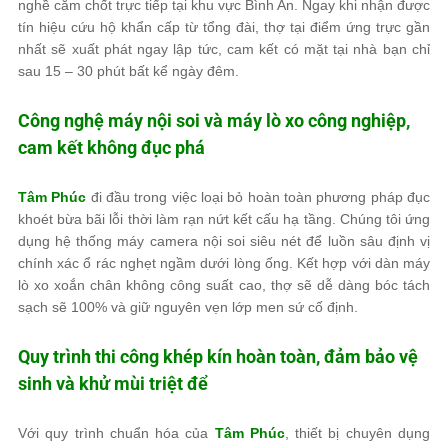
nghề cắm chốt trực tiếp tại khu vực Bình An. Ngay khi nhận được
tín hiệu cứu hộ khẩn cấp từ tổng đài, thợ tại điểm ứng trực gần
nhất sẽ xuất phát ngay lập tức, cam kết có mặt tại nhà bạn chỉ
sau 15 – 30 phút bất kể ngày đêm.
Công nghệ máy nội soi và máy lò xo công nghiệp,
cam kết không đục phá
Tâm Phúc
đi đầu trong việc loại bỏ hoàn toàn phương pháp đục
khoét bừa bãi lỗi thời làm rạn nứt kết cấu hạ tầng. Chúng tôi ứng
dụng hệ thống máy camera nội soi siêu nét để luồn sâu định vị
chính xác ổ rác nghẹt ngầm dưới lòng ống. Kết hợp với dàn máy
lò xo xoắn chân không công suất cao, thợ sẽ dễ dàng bóc tách
sạch sẽ 100% và giữ nguyên vẹn lớp men sứ cố định.
Quy trình thi công khép kín hoàn toàn, đảm bảo vệ
sinh và khử mùi triệt để
Với quy trình chuẩn hóa của
Tâm Phúc
, thiết bị chuyên dụng