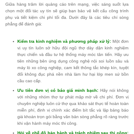
Giữa hàng trăm lời quảng cáo trên mạng, việc sáng suốt lựa
chọn một đối tác uy tín sẽ giúp bạn bảo vệ kết cấu công trình
phụ và tiết kiệm chi phí tối đa. Dưới đây là các tiêu chí sòng
phẳng để đánh giá:
Kiểm tra kinh nghiệm và phương pháp xử lý:
Một đơn
vị uy tín luôn sở hữu đội ngũ thợ dày dặn kinh nghiệm
thực chiến và đầu tư hệ thống máy móc tân tiến. Hãy ưu
tiên những bên ứng dụng công nghệ nội soi luồn sâu và
máy lò xo công nghiệp, cam kết thông tắc khép kín, tuyệt
đối không đục phá nền nhà làm hư hại lớp men sứ bồn
cầu cao cấp.
Ưu tiên đơn vị có báo giá minh bạch:
Hãy nói không
với những nhóm thợ tự phát mập mờ về chi phí. Đơn vị
chuyên nghiệp luôn cử thợ qua khảo sát thực tế hoàn toàn
miễn phí, định vị chính xác điểm bít tắc và lập bảng báo
giá khoán trọn gói bằng văn bản sòng phẳng rõ ràng trước
khi vận hành máy móc thi công.
Hỏi về chế độ bảo hành và trách nhiệm sau thi công: