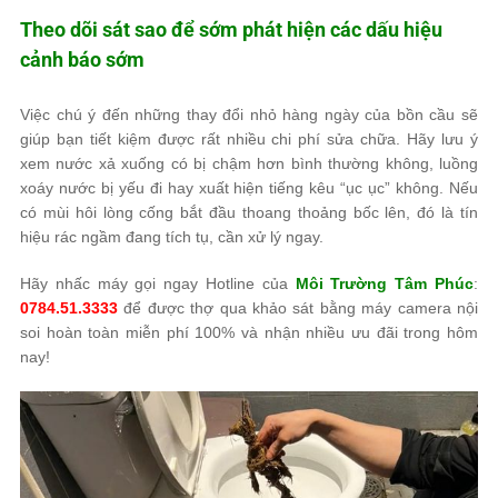
Theo dõi sát sao để sớm phát hiện các dấu hiệu
cảnh báo sớm
Việc chú ý đến những thay đổi nhỏ hàng ngày của bồn cầu sẽ
giúp bạn tiết kiệm được rất nhiều chi phí sửa chữa. Hãy lưu ý
xem nước xả xuống có bị chậm hơn bình thường không, luồng
xoáy nước bị yếu đi hay xuất hiện tiếng kêu “ục ục” không. Nếu
có mùi hôi lòng cống bắt đầu thoang thoảng bốc lên, đó là tín
hiệu rác ngầm đang tích tụ, cần xử lý ngay.
Hãy nhấc máy gọi ngay Hotline của
Môi Trường Tâm Phúc
:
0784.51.3333
để được thợ qua khảo sát bằng máy camera nội
soi hoàn toàn miễn phí 100% và nhận nhiều ưu đãi trong hôm
nay!