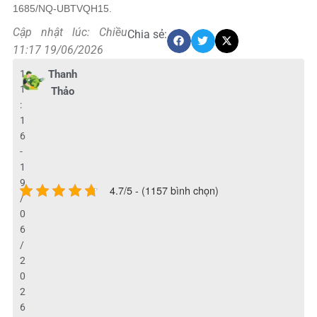
1685/NQ-UBTVQH15.
Cập nhật lúc: Chiều
Chia sẻ:
11:17 19/06/2026
1
Thanh
1
Thảo
:
1
6
-
1
9
4.7/5 - (1157 bình chọn)
/
0
6
/
2
0
2
6