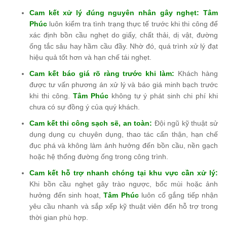
Cam kết xử lý đúng nguyên nhân gây nghẹt:
Tâm
Phúc
luôn kiểm tra tình trạng thực tế trước khi thi công để
xác định bồn cầu nghẹt do giấy, chất thải, dị vật, đường
ống tắc sâu hay hầm cầu đầy. Nhờ đó, quá trình xử lý đạt
hiệu quả tốt hơn và hạn chế tái nghẹt.
Cam kết báo giá rõ ràng trước khi làm:
Khách hàng
được tư vấn phương án xử lý và báo giá minh bạch trước
khi thi công.
Tâm Phúc
không tự ý phát sinh chi phí khi
chưa có sự đồng ý của quý khách.
Cam kết thi công sạch sẽ, an toàn:
Đội ngũ kỹ thuật sử
dụng dụng cụ chuyên dụng, thao tác cẩn thận, hạn chế
đục phá và không làm ảnh hưởng đến bồn cầu, nền gạch
hoặc hệ thống đường ống trong công trình.
Cam kết hỗ trợ nhanh chóng tại khu vực cần xử lý:
Khi bồn cầu nghẹt gây trào ngược, bốc mùi hoặc ảnh
hưởng đến sinh hoạt,
Tâm Phúc
luôn cố gắng tiếp nhận
yêu cầu nhanh và sắp xếp kỹ thuật viên đến hỗ trợ trong
thời gian phù hợp.