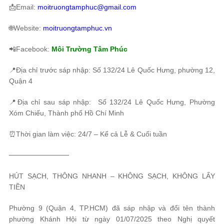
📩Email:
moitruongtamphuc@gmail.com
🌐Website:
moitruongtamphuc.vn
📲Facebook:
Môi Trường Tâm Phúc
📍Địa chỉ trước sáp nhập: Số 132/24 Lê Quốc Hưng, phường 12,
Quận 4
📍Địa chỉ sau sáp nhập: Số 132/24 Lê Quốc Hưng, Phường
Xóm Chiếu, Thành phố Hồ Chí Minh
⏰Thời gian làm việc: 24/7 – Kể cả Lễ & Cuối tuần
────────────
HÚT SẠCH, THÔNG NHANH – KHÔNG SẠCH, KHÔNG LẤY
TIỀN
Phường 9 (Quận 4, TP.HCM) đã sáp nhập và đổi tên thành
phường Khánh Hội từ ngày 01/07/2025 theo Nghị quyết