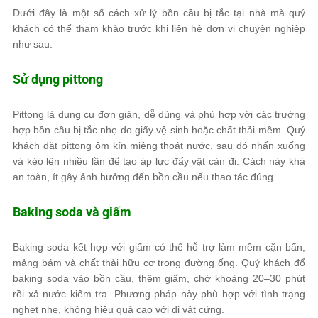
Dưới đây là một số cách xử lý bồn cầu bị tắc tại nhà mà quý
khách có thể tham khảo trước khi liên hệ đơn vị chuyên nghiệp
như sau:
Sử dụng pittong
Pittong là dụng cụ đơn giản, dễ dùng và phù hợp với các trường
hợp bồn cầu bị tắc nhẹ do giấy vệ sinh hoặc chất thải mềm. Quý
khách đặt pittong ôm kín miệng thoát nước, sau đó nhấn xuống
và kéo lên nhiều lần để tạo áp lực đẩy vật cản đi. Cách này khá
an toàn, ít gây ảnh hưởng đến bồn cầu nếu thao tác đúng.
Baking soda và giấm
Baking soda kết hợp với giấm có thể hỗ trợ làm mềm cặn bẩn,
mảng bám và chất thải hữu cơ trong đường ống. Quý khách đổ
baking soda vào bồn cầu, thêm giấm, chờ khoảng 20–30 phút
rồi xả nước kiểm tra. Phương pháp này phù hợp với tình trạng
nghẹt nhẹ, không hiệu quả cao với dị vật cứng.