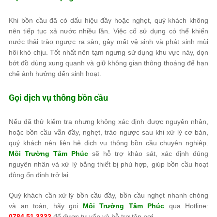
Khi bồn cầu đã có dấu hiệu đầy hoặc nghẹt, quý khách không
nên tiếp tục xả nước nhiều lần. Việc cố sử dụng có thể khiến
nước thải trào ngược ra sàn, gây mất vệ sinh và phát sinh mùi
hôi khó chịu. Tốt nhất nên tạm ngưng sử dụng khu vực này, dọn
bớt đồ dùng xung quanh và giữ không gian thông thoáng để hạn
chế ảnh hưởng đến sinh hoạt.
Gọi dịch vụ thông bồn cầu
Nếu đã thử kiểm tra nhưng không xác định được nguyên nhân,
hoặc bồn cầu vẫn đầy, nghẹt, trào ngược sau khi xử lý cơ bản,
quý khách nên liên hệ dịch vụ thông bồn cầu chuyên nghiệp.
Môi Trường Tâm Phúc
sẽ hỗ trợ khảo sát, xác định đúng
nguyên nhân và xử lý bằng thiết bị phù hợp, giúp bồn cầu hoạt
động ổn định trở lại.
Quý khách cần xử lý bồn cầu đầy, bồn cầu nghẹt nhanh chóng
và an toàn, hãy gọi
Môi Trường Tâm Phúc
qua Hotline:
0784.51.3333
để được tư vấn và hỗ trợ tận nơi.