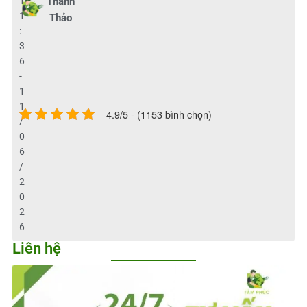
1
Thanh
1
Thảo
:
3
6
-
1
1
4.9/5 - (1153 bình chọn)
/
0
6
/
2
0
2
6
Liên hệ