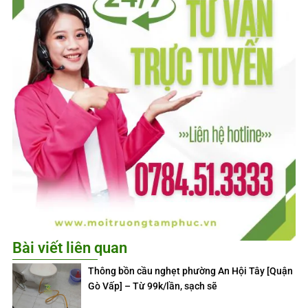
Bài viết liên quan
Thông bồn cầu nghẹt phường An Hội Tây [Quận
Gò Vấp] – Từ 99k/lần, sạch sẽ