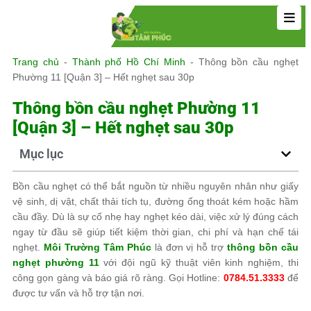
Trang chủ
-
Thành phố Hồ Chí Minh
-
Thông bồn cầu nghẹt
Phường 11 [Quận 3] – Hết nghẹt sau 30p
Thông bồn cầu nghẹt Phường 11
[Quận 3] – Hết nghẹt sau 30p
Mục lục
Bồn cầu nghẹt có thể bắt nguồn từ nhiều nguyên nhân như giấy
vệ sinh, dị vật, chất thải tích tụ, đường ống thoát kém hoặc hầm
cầu đầy. Dù là sự cố nhẹ hay nghẹt kéo dài, việc xử lý đúng cách
ngay từ đầu sẽ giúp tiết kiệm thời gian, chi phí và hạn chế tái
nghẹt.
Môi Trường Tâm Phúc
là đơn vị hỗ trợ
thông bồn cầu
nghẹt phường 11
với đội ngũ kỹ thuật viên kinh nghiệm, thi
công gọn gàng và báo giá rõ ràng. Gọi Hotline:
0784.51.3333
để
được tư vấn và hỗ trợ tận nơi.