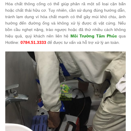
Hóa chất thông cống có thể giúp phân rã một số loại cặn bẩn
hoặc chất thải hữu cơ. Tuy nhiên, cần sử dụng đúng hướng dẫn,
tránh lạm dụng vì hóa chất mạnh có thể gây mùi khó chịu, ảnh
hưởng đến đường ống và không xử lý được dị vật cứng. Nếu
bồn cầu nghẹt nặng, trào ngược hoặc đã thử nhiều cách không
hiệu quả, quý khách nên liên hệ
Môi Trường Tâm Phúc
qua
Hotline:
0784.51.3333
để được tư vấn và hỗ trợ xử lý an toàn.