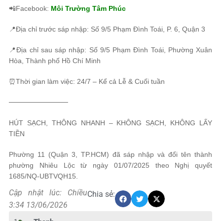
📲Facebook:
Môi Trường Tâm Phúc
📍Địa chỉ trước sáp nhập: Số 9/5 Phạm Đình Toái, P. 6, Quận 3
📍Địa chỉ sau sáp nhập: Số 9/5 Phạm Đình Toái, Phường Xuân
Hòa, Thành phố Hồ Chí Minh
⏰Thời gian làm việc: 24/7 – Kể cả Lễ & Cuối tuần
────────────
HÚT SẠCH, THÔNG NHANH – KHÔNG SẠCH, KHÔNG LẤY
TIỀN
Phường 11 (Quận 3, TP.HCM) đã sáp nhập và đổi tên thành
phường Nhiêu Lộc từ ngày 01/07/2025 theo Nghị quyết
1685/NQ-UBTVQH15.
Cập nhật lúc: Chiều
Chia sẻ:
3:34 13/06/2026