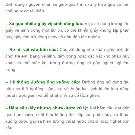
định đúng nguyên nhân sẽ giúp quá trình xử lý hiệu quả và hạn
chế nguy cơ tái diễn.
– Xả quá nhiều giấy vệ sinh cùng lúc:
Việc sử dụng lượng lớn
giấy vệ sinh trong một lần xả có thể khiến giấy không kịp phân
hủy, gây cản trở dòng chảy và dẫn đến tắc nghẽn.
– Rơi dị vật vào bồn cầu:
Các vật dụng như khăn giấy ướt, đồ
chơi trẻ em, băng vệ sinh, tăm bông hoặc các vật khó phân hủy
khác có thể mắc kẹt trong đường ống và gây nghẹt nghiêm
trọng.
– Hệ thống đường ống xuống cấp:
Đường ống sử dụng lâu
năm có thể bị đóng cặn, nứt vỡ hoặc lún lệch khiến khả năng
thoát nước giảm và dễ phát sinh sự cố tắc nghẽn.
– Hầm cầu đầy nhưng chưa được xử lý:
Khi hầm cầu đạt đến
giới hạn chứa, chất thải không thể tiếp tục phân hủy và thoát
xuống dưới, gây ra hiện tượng thoát nước chậm hoặc nghẹt bồn
cầu.