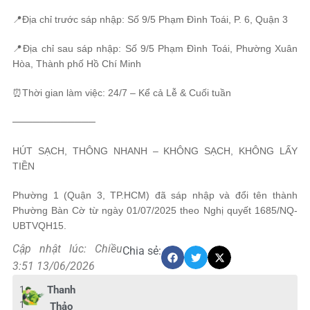
📍Địa chỉ trước sáp nhập: Số 9/5 Phạm Đình Toái, P. 6, Quận 3
📍Địa chỉ sau sáp nhập: Số 9/5 Phạm Đình Toái, Phường Xuân
Hòa, Thành phố Hồ Chí Minh
⏰Thời gian làm việc: 24/7 – Kể cả Lễ & Cuối tuần
────────────
HÚT SẠCH, THÔNG NHANH – KHÔNG SẠCH, KHÔNG LẤY
TIỀN
Phường 1 (Quận 3, TP.HCM) đã sáp nhập và đổi tên thành
Phường Bàn Cờ từ ngày 01/07/2025 theo Nghị quyết 1685/NQ-
UBTVQH15.
Cập nhật lúc: Chiều
Chia sẻ:
3:51 13/06/2026
1
Thanh
1
Thảo