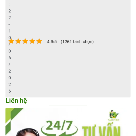
:
2
2
-
1
0
4.9/5 - (1261 bình chọn)
/
0
6
/
2
0
2
6
Liên hệ