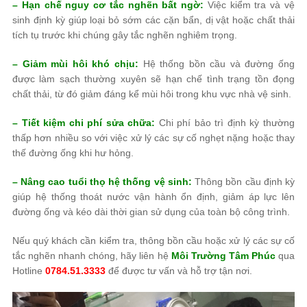
– Hạn chế nguy cơ tắc nghẽn bất ngờ:
Việc kiểm tra và vệ
sinh định kỳ giúp loại bỏ sớm các cặn bẩn, dị vật hoặc chất thải
tích tụ trước khi chúng gây tắc nghẽn nghiêm trọng.
– Giảm mùi hôi khó chịu:
Hệ thống bồn cầu và đường ống
được làm sạch thường xuyên sẽ hạn chế tình trạng tồn đọng
chất thải, từ đó giảm đáng kể mùi hôi trong khu vực nhà vệ sinh.
– Tiết kiệm chi phí sửa chữa:
Chi phí bảo trì định kỳ thường
thấp hơn nhiều so với việc xử lý các sự cố nghẹt nặng hoặc thay
thế đường ống khi hư hỏng.
– Nâng cao tuổi thọ hệ thống vệ sinh:
Thông bồn cầu định kỳ
giúp hệ thống thoát nước vận hành ổn định, giảm áp lực lên
đường ống và kéo dài thời gian sử dụng của toàn bộ công trình.
Nếu quý khách cần kiểm tra, thông bồn cầu hoặc xử lý các sự cố
tắc nghẽn nhanh chóng, hãy liên hệ
Môi Trường Tâm Phúc
qua
Hotline
0784.51.3333
để được tư vấn và hỗ trợ tận nơi.