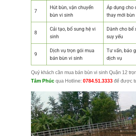
Hút bùn, vận chuyển
Áp dụng cho c
7
bùn vi sinh
thay mới bùn
Cải tạo, bổ sung hệ vi
Dành cho bể x
8
sinh
suy yếu
Dịch vụ trọn gói mua
Tư vấn, báo g
9
bán bùn vi sinh
dịch vụ
Quý khách cần mua bán bùn vi sinh Quận 12 trọn 
Tâm Phúc
qua Hotline:
0784.51.3333
để được tư