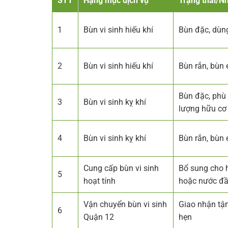
STT
Hạng mục dịch vụ
Trạng thái/N
1
Bùn vi sinh hiếu khí
Bùn đặc, dùng
2
Bùn vi sinh hiếu khí
Bùn rắn, bùn
Bùn đặc, phù 
3
Bùn vi sinh kỵ khí
lượng hữu cơ
4
Bùn vi sinh kỵ khí
Bùn rắn, bùn
Cung cấp bùn vi sinh
Bổ sung cho h
5
hoạt tính
hoặc nước đầ
Vận chuyển bùn vi sinh
Giao nhận tận
6
Quận 12
hẹn