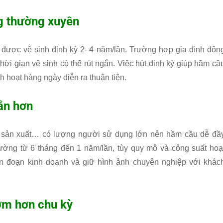
g thường xuyên
 được vệ sinh định kỳ 2–4 năm/lần. Trường hợp gia đình đôn
hời gian vệ sinh có thể rút ngắn. Việc hút định kỳ giúp hầm cầ
h hoạt hàng ngày diễn ra thuận tiện.
ắn hơn
g sản xuất… có lượng người sử dụng lớn nên hầm cầu dễ đầ
ường từ 6 tháng đến 1 năm/lần, tùy quy mô và công suất hoạ
án đoạn kinh doanh và giữ hình ảnh chuyên nghiệp với khác
sớm hơn chu kỳ