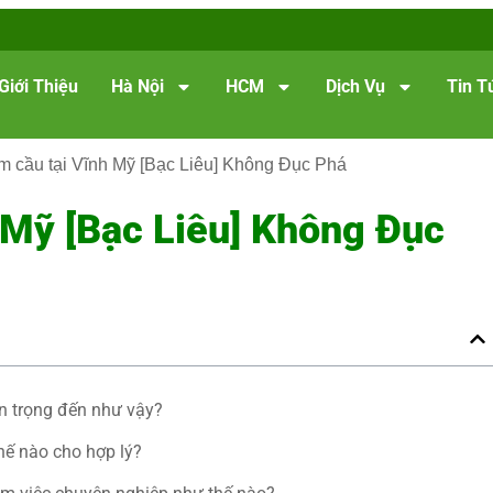
Giới Thiệu
Hà Nội
HCM
Dịch Vụ
Tin T
m cầu tại Vĩnh Mỹ [Bạc Liêu] Không Đục Phá
 Mỹ [Bạc Liêu] Không Đục
an trọng đến như vậy?
hế nào cho hợp lý?