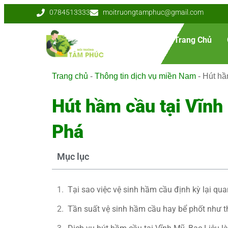
0784513333
moitruongtamphuc@gmail.com
Trang Chủ
Trang chủ
-
Thông tin dịch vụ miền Nam
-
Hút hầ
Hút hầm cầu tại Vĩnh
Phá
Mục lục
Tại sao việc vệ sinh hầm cầu định kỳ lại qu
Tần suất vệ sinh hầm cầu hay bể phốt như t