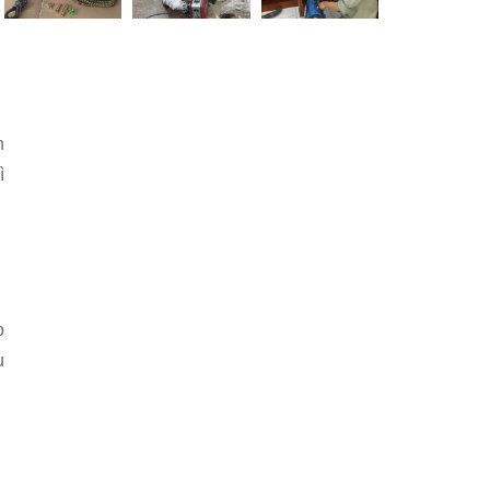
h
ì
o
u