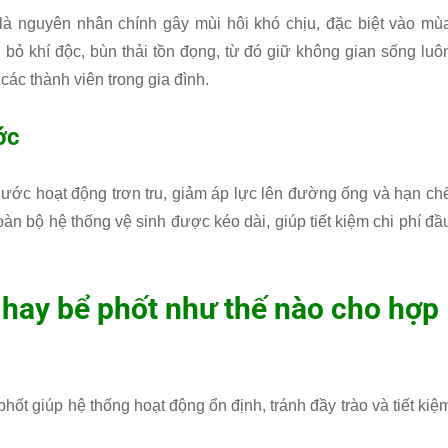
 nguyên nhân chính gây mùi hôi khó chịu, đặc biệt vào mù
i bỏ khí độc, bùn thải tồn đọng, từ đó giữ không gian sống luô
ác thành viên trong gia đình.
ớc
nước hoạt động trơn tru, giảm áp lực lên đường ống và hạn ch
toàn bộ hệ thống vệ sinh được kéo dài, giúp tiết kiệm chi phí đầ
 hay bể phốt như thế nào cho hợp
hốt giúp hệ thống hoạt động ổn định, tránh đầy trào và tiết kiệ