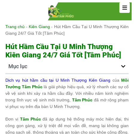
Trang chủ
-
Kiên Giang
-
Hút Hầm Cầu Tại U Minh Thượng Kiên
Giang 24/7 Giá Tốt [Tâm Phúc]
Hút Hầm Cầu Tại U Minh Thượng
Kiên Giang 24/7 Giá Tốt [Tâm Phúc]
Mục lục
Dịch vụ hút hầm cầu tại U Minh Thượng Kiên Giang
của
Môi
Trường Tâm Phúc
là giải pháp hiệu quả, xử lý nhanh các sự cố
về vệ sinh khi xảy ra hầm cầu đầy. Với nhiều năm kinh nghiệm
trong lĩnh vực vệ sinh môi trường,
Tâm Phúc
đã mở rộng phạm
vi phục vụ trên địa bàn U Minh Thượng.
Đơn vị
Tâm Phúc
đã áp dụng hệ thống máy móc hiện đại, thi
công gọn gàng, xử lý triệt để mọi vấn đề, mang lại không gian
sống sạch sẽ, thông thoáng và an toàn cho sức khỏe cộng đồng.