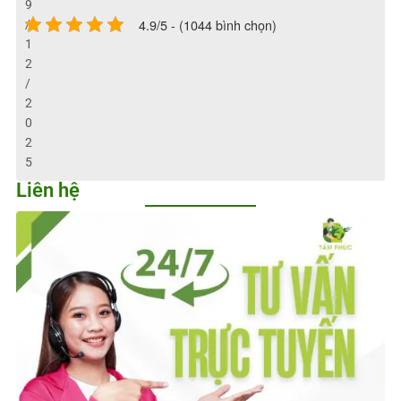
9
4.9/5 - (1044 bình chọn)
/
1
2
/
2
0
2
5
Liên hệ