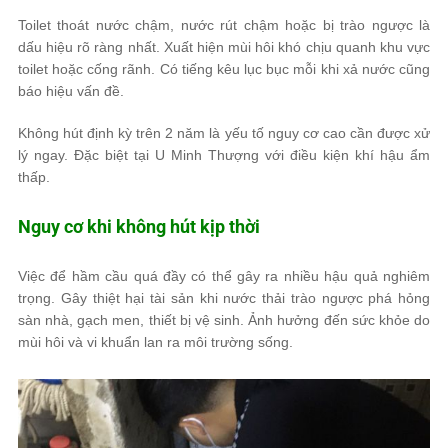
Toilet thoát nước chậm, nước rút chậm hoặc bị trào ngược là
dấu hiệu rõ ràng nhất. Xuất hiện mùi hôi khó chịu quanh khu vực
toilet hoặc cống rãnh. Có tiếng kêu lục bục mỗi khi xả nước cũng
báo hiệu vấn đề.
Không hút định kỳ trên 2 năm là yếu tố nguy cơ cao cần được xử
lý ngay. Đặc biệt tại U Minh Thượng với điều kiện khí hậu ẩm
thấp.
Nguy cơ khi không hút kịp thời
Việc để hầm cầu quá đầy có thể gây ra nhiều hậu quả nghiêm
trọng. Gây thiệt hại tài sản khi nước thải trào ngược phá hỏng
sàn nhà, gạch men, thiết bị vệ sinh. Ảnh hưởng đến sức khỏe do
mùi hôi và vi khuẩn lan ra môi trường sống.