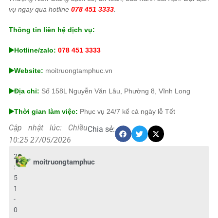
vụ ngay qua hotline
078 451 3333
.
Thông tin liên hệ dịch vụ:
▶️Hotline/zalo:
078 451 3333
▶️Website:
moitruongtamphuc.vn
▶️Địa chỉ:
Số 158L Nguyễn Văn Lâu, Phường 8, Vĩnh Long
▶️Thời gian làm việc:
Phục vụ 24/7 kể cả ngày lễ Tết
Cập nhật lúc: Chiều
Chia sẻ:
10:25 27/05/2026
2
moitruongtamphuc
:
5
1
-
0