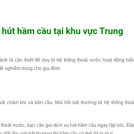
 hút hầm cầu tại khu vực Trung
nh là cần thiết để duy trì hệ thống thoát nước hoạt động hiệ
đề nghiêm trọng cho gia đình.
át chậm khi xả bồn cầu. Mùi hôi bất thường từ hệ thống thoá
 thoát nước, bạn cần gọi dịch vụ hút hầm cầu ngay lập tức. Đặ
đất ẩm ướt bất thường thì hầm cầu có thể đã bị rò rỉ.