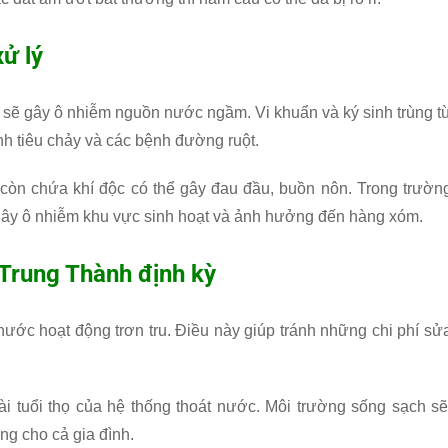
ử lý
i sẽ gây ô nhiễm nguồn nước ngầm. Vi khuẩn và ký sinh trùng t
nh tiêu chảy và các bệnh đường ruột.
còn chứa khí độc có thể gây đau đầu, buồn nôn. Trong trườn
ể gây ô nhiễm khu vực sinh hoạt và ảnh hưởng đến hàng xóm.
 Trung Thành định kỳ
 nước hoạt động trơn tru. Điều này giúp tránh những chi phí sử
i tuổi thọ của hệ thống thoát nước. Môi trường sống sạch sẽ
ng cho cả gia đình.