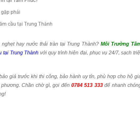
nh tại Tâm Phúc?
 gặp phải
hầm cầu tại Trung Thành
 nghẹt hay nước thải tràn tại Trung Thành?
Môi Trường Tâ
u tại Trung Thành
với quy trình hiện đại, phục vụ 24/7, sạch triệ
áo giá trước khi thi công, bảo hành uy tín, phù hợp cho hộ gi
a phương. Chần chờ gì, gọi đến
0784 513 333
để nhanh chón
ng!