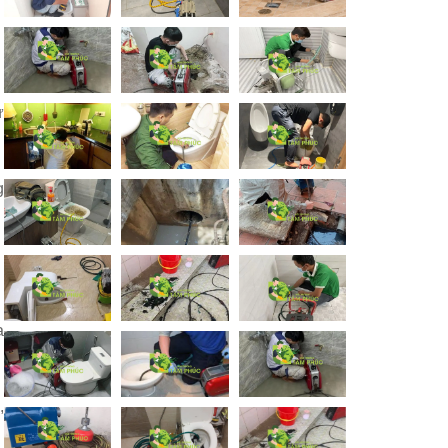
ừ
g
a
,