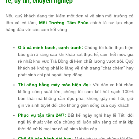
rẻ, uy tín, chuyên nghiệp
Nếu quý khách đang tìm kiếm một đơn vị vệ sinh môi trường có
tâm và có tầm,
Môi Trường Tâm Phúc
chính là sự lựa chọn
hàng đầu với các cam kết vàng:
Giá cả minh bạch, cạnh tranh:
Chúng tôi luôn thực hiện
báo giá rõ ràng sau khi khảo sát thực tế, cam kết mức giá
rẻ nhất khu vực Trà Bồng đi kèm chất lượng vượt trội. Quý
khách sẽ không phải lo lắng về tình trạng “chặt chém” hay
phát sinh chi phí ngoài hợp đồng.
Thi công bằng máy móc hiện đại:
Với dàn xe hút chân
không công suất lớn, chúng tôi cam kết hút sạch 100%
bùn thải mà không cần đục phá, không gây mùi hôi, giữ
gìn vệ sinh tuyệt đối cho không gian sống của quý khách.
Phục vụ tận tâm 24/7:
Bất kể ngày nghỉ hay lễ Tết, đội
ngũ kỹ thuật viên của chúng tôi luôn sẵn sàng có mặt kịp
thời để xử lý mọi sự cố vệ sinh khẩn cấp.
Chế độ bảo hành dài hạn:
Mọi dịch vụ của chúng tôi đều