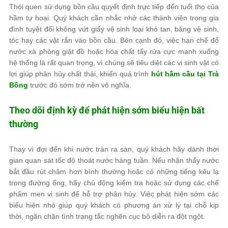
Thói quen sử dụng bồn cầu quyết định trực tiếp đến tuổi thọ của
hầm tự hoại. Quý khách cần nhắc nhở các thành viên trong gia
đình tuyệt đối không vứt giấy vệ sinh loại khó tan, băng vệ sinh,
tóc hay các vật rắn vào bồn cầu. Bên cạnh đó, việc hạn chế đổ
nước xà phòng giặt đồ hoặc hóa chất tẩy rửa cực mạnh xuống
hệ thống là rất quan trọng, vì chúng sẽ tiêu diệt các vi sinh vật có
lợi giúp phân hủy chất thải, khiến quá trình
hút hầm cầu tại Trà
Bồng
trước đó sớm trở nên vô nghĩa.
Theo dõi định kỳ để phát hiện sớm biểu hiện bất
thường
Thay vì đợi đến khi nước tràn ra sàn, quý khách hãy dành thời
gian quan sát tốc độ thoát nước hàng tuần. Nếu nhận thấy nước
bắt đầu rút chậm hơn bình thường hoặc có những tiếng kêu lạ
trong đường ống, hãy chủ động kiểm tra hoặc sử dụng các chế
phẩm men vi sinh để hỗ trợ phân hủy. Việc phát hiện sớm các
biểu hiện nhỏ giúp quý khách có phương án xử lý tại chỗ kịp
thời, ngăn chặn tình trạng tắc nghẽn cục bộ diễn ra đột ngột.