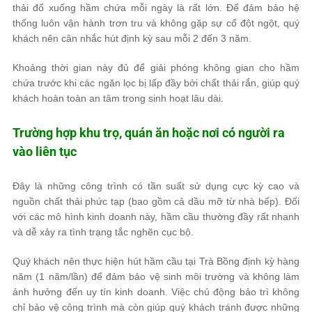
thải đổ xuống hầm chứa mỗi ngày là rất lớn. Để đảm bảo hệ
thống luôn vận hành trơn tru và không gặp sự cố đột ngột, quý
khách nên cân nhắc hút định kỳ sau mỗi 2 đến 3 năm.
Khoảng thời gian này đủ để giải phóng không gian cho hầm
chứa trước khi các ngăn lọc bị lấp đầy bởi chất thải rắn, giúp quý
khách hoàn toàn an tâm trong sinh hoạt lâu dài.
Trường hợp khu trọ, quán ăn hoặc nơi có người ra
vào liên tục
Đây là những công trình có tần suất sử dụng cực kỳ cao và
nguồn chất thải phức tạp (bao gồm cả dầu mỡ từ nhà bếp). Đối
với các mô hình kinh doanh này, hầm cầu thường đầy rất nhanh
và dễ xảy ra tình trạng tắc nghẽn cục bộ.
Quý khách nên thực hiện hút hầm cầu tại Trà Bồng định kỳ hàng
năm (1 năm/lần) để đảm bảo vệ sinh môi trường và không làm
ảnh hưởng đến uy tín kinh doanh. Việc chủ động bảo trì không
chỉ bảo vệ công trình mà còn giúp quý khách tránh được những