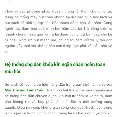
Thay vì các phương pháp truyền thống lỗi thời, chúng tôi áp
dụng hệ thống máy hút chân không áp lực cao giúp bóc tách và
hút sạch cả những lớp bùn hóa thạch đóng cặn lâu năm. Công
nghệ này đảm bảo quá trình hút hầm cầu tại Trà Bồng diễn ra
nhanh chóng, hiệu quả và trả lại dung tích chứa ban đầu cho bể
tự hoại. Nhờ lực hút mạnh mẽ, chúng tôi cam kết xử lý tận gốc
nguồn gây mùi mà không cần can thiệp đục phá kết cấu nhà vệ
sinh.
Hệ thống ống dẫn khép kín ngăn chặn hoàn toàn
mùi hôi
Sự sạch sẽ luôn là ưu tiên hàng đầu trong quy trình làm việc của
Môi Trường Tâm Phúc
. Toàn bộ chất thải được vận chuyển qua
hệ thống ống dẫn chuyên dụng, kín khít từ hầm ra xe chứa, đảm
bảo không rơi vãi hay phát tán khí độc ra môi trường xung
quanh. Điều này giúp không gian sống của quý khách luôn trong
lành ngay cả trong lúc thi công, mang lại sự hài lòng tuyệt đối khi