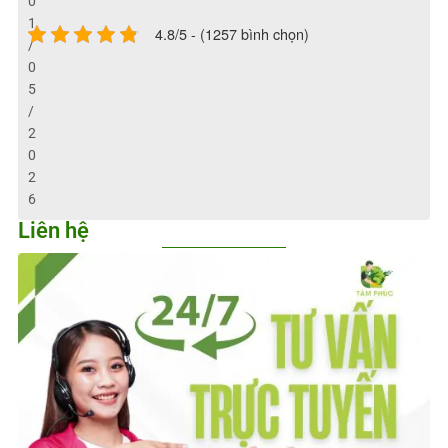
0
1
4.8/5 - (1257 bình chọn)
/
0
5
/
2
0
2
6
Liên hệ