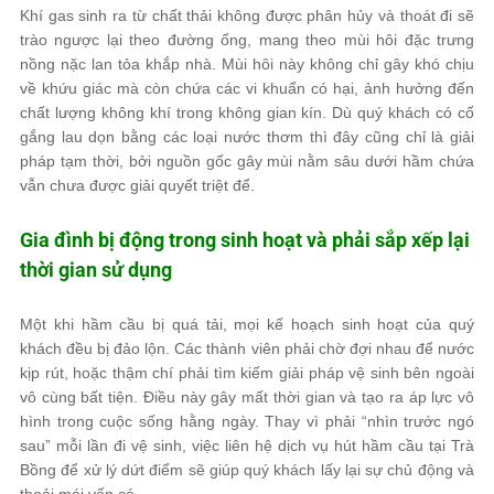
Khí gas sinh ra từ chất thải không được phân hủy và thoát đi sẽ
trào ngược lại theo đường ống, mang theo mùi hôi đặc trưng
nồng nặc lan tỏa khắp nhà. Mùi hôi này không chỉ gây khó chịu
về khứu giác mà còn chứa các vi khuẩn có hại, ảnh hưởng đến
chất lượng không khí trong không gian kín. Dù quý khách có cố
gắng lau dọn bằng các loại nước thơm thì đây cũng chỉ là giải
pháp tạm thời, bởi nguồn gốc gây mùi nằm sâu dưới hầm chứa
vẫn chưa được giải quyết triệt để.
Gia đình bị động trong sinh hoạt và phải sắp xếp lại
thời gian sử dụng
Một khi hầm cầu bị quá tải, mọi kế hoạch sinh hoạt của quý
khách đều bị đảo lộn. Các thành viên phải chờ đợi nhau để nước
kịp rút, hoặc thậm chí phải tìm kiếm giải pháp vệ sinh bên ngoài
vô cùng bất tiện. Điều này gây mất thời gian và tạo ra áp lực vô
hình trong cuộc sống hằng ngày. Thay vì phải “nhìn trước ngó
sau” mỗi lần đi vệ sinh, việc liên hệ dịch vụ hút hầm cầu tại Trà
Bồng để xử lý dứt điểm sẽ giúp quý khách lấy lại sự chủ động và
thoải mái vốn có.