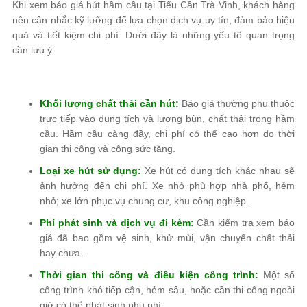
Khi xem báo giá hút hầm cầu tại Tiểu Cần Trà Vinh, khách hàng
nên cân nhắc kỹ lưỡng để lựa chọn dịch vụ uy tín, đảm bảo hiệu
quả và tiết kiệm chi phí. Dưới đây là những yếu tố quan trọng
cần lưu ý:
Khối lượng chất thải cần hút:
Báo giá thường phụ thuộc
trực tiếp vào dung tích và lượng bùn, chất thải trong hầm
cầu. Hầm cầu càng đầy, chi phí có thể cao hơn do thời
gian thi công và công sức tăng.
Loại xe hút sử dụng:
Xe hút có dung tích khác nhau sẽ
ảnh hưởng đến chi phí. Xe nhỏ phù hợp nhà phố, hẻm
nhỏ; xe lớn phục vụ chung cư, khu công nghiệp.
Phí phát sinh và dịch vụ đi kèm:
Cần kiểm tra xem báo
giá đã bao gồm vệ sinh, khử mùi, vận chuyển chất thải
hay chưa..
Thời gian thi công và điều kiện công trình:
Một số
công trình khó tiếp cận, hẻm sâu, hoặc cần thi công ngoài
giờ có thể phát sinh phụ phí.