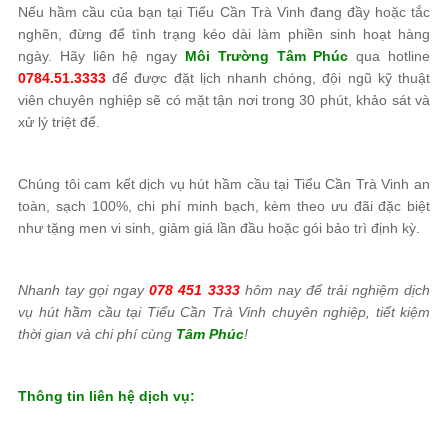
Nếu hầm cầu của bạn tại Tiểu Cần Trà Vinh đang đầy hoặc tắc
nghẽn, đừng để tình trạng kéo dài làm phiền sinh hoạt hàng
ngày. Hãy liên hệ ngay
Môi Trường Tâm Phúc
qua hotline
0784.51.3333
để được đặt lịch nhanh chóng, đội ngũ kỹ thuật
viên chuyên nghiệp sẽ có mặt tận nơi trong 30 phút, khảo sát và
xử lý triệt để.
Chúng tôi cam kết dịch vụ hút hầm cầu tại Tiểu Cần Trà Vinh an
toàn, sạch 100%, chi phí minh bạch, kèm theo ưu đãi đặc biệt
như tặng men vi sinh, giảm giá lần đầu hoặc gói bảo trì định kỳ.
Nhanh tay gọi ngay
078 451 3333
hôm nay để trải nghiệm dịch
vụ hút hầm cầu tại Tiểu Cần Trà Vinh chuyên nghiệp, tiết kiệm
thời gian và chi phí cùng
Tâm Phúc
!
Thông tin liên hệ dịch vụ: