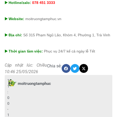
▶️ Hotline/zalo:
078 451 3333
▶️ Website:
moitruongtamphuc.vn
▶️ Địa chỉ:
Số 315 Phạm Ngũ Lão, Khóm 4, Phường 1, Trà Vinh
▶️ Thời gian làm việc:
Phục vụ 24/7 kể cả ngày lễ Tết
Cập nhật lúc: Chiều
Chia sẻ:
10:46 25/05/2026
1
moitruongtamphuc
1
:
0
0
-
1