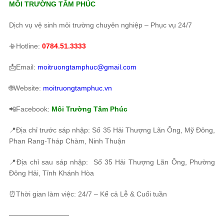
MÔI TRƯỜNG TÂM PHÚC
Dịch vụ vệ sinh môi trường chuyên nghiệp – Phục vụ 24/7
📳Hotline:
0784.51.3333
📩Email:
moitruongtamphuc@gmail.com
🌐Website:
moitruongtamphuc.vn
📲Facebook:
Môi Trường Tâm Phúc
📍Địa chỉ trước sáp nhập: Số 35 Hải Thượng Lãn Ông, Mỹ Đông,
Phan Rang-Tháp Chàm, Ninh Thuận
📍Địa chỉ sau sáp nhập: Số 35 Hải Thượng Lãn Ông, Phường
Đông Hải, Tỉnh Khánh Hòa
⏰Thời gian làm việc: 24/7 – Kể cả Lễ & Cuối tuần
────────────