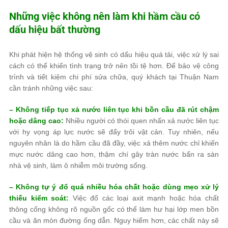
Những việc không nên làm khi hầm cầu có
dấu hiệu bất thường
Khi phát hiện hệ thống vệ sinh có dấu hiệu quá tải, việc xử lý sai
cách có thể khiến tình trạng trở nên tồi tệ hơn. Để bảo vệ công
trình và tiết kiệm chi phí sửa chữa, quý khách tại Thuận Nam
cần tránh những việc sau:
– Không tiếp tục xả nước liên tục khi bồn cầu đã rút chậm
hoặc dâng cao:
Nhiều người có thói quen nhấn xả nước liên tục
với hy vọng áp lực nước sẽ đẩy trôi vật cản. Tuy nhiên, nếu
nguyên nhân là do hầm cầu đã đầy, việc xả thêm nước chỉ khiến
mực nước dâng cao hơn, thậm chí gây tràn nước bẩn ra sàn
nhà vệ sinh, làm ô nhiễm môi trường sống.
– Không tự ý đổ quá nhiều hóa chất hoặc dùng mẹo xử lý
thiếu kiểm soát:
Việc đổ các loại axit mạnh hoặc hóa chất
thông cống không rõ nguồn gốc có thể làm hư hại lớp men bồn
cầu và ăn mòn đường ống dẫn. Nguy hiểm hơn, các chất này sẽ