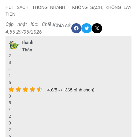
HÚT SẠCH, THÔNG NHANH – KHÔNG SẠCH, KHÔNG LẤY
TIỀN
Cập nhật lúc: Chiều
Chia sẻ:
4:55 29/05/2026
3
Thanh
:
Thảo
2
8
-
1
5
4.6/5 - (1365 bình chọn)
/
0
5
/
2
0
2
6