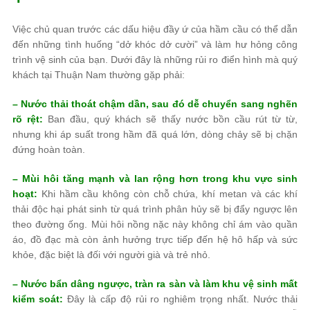
Việc chủ quan trước các dấu hiệu đầy ứ của hầm cầu có thể dẫn
đến những tình huống “dở khóc dở cười” và làm hư hỏng công
trình vệ sinh của bạn. Dưới đây là những rủi ro điển hình mà quý
khách tại Thuận Nam thường gặp phải:
– Nước thải thoát chậm dần, sau đó dễ chuyển sang nghẽn
rõ rệt:
Ban đầu, quý khách sẽ thấy nước bồn cầu rút từ từ,
nhưng khi áp suất trong hầm đã quá lớn, dòng chảy sẽ bị chặn
đứng hoàn toàn.
– Mùi hôi tăng mạnh và lan rộng hơn trong khu vực sinh
hoạt:
Khi hầm cầu không còn chỗ chứa, khí metan và các khí
thải độc hại phát sinh từ quá trình phân hủy sẽ bị đẩy ngược lên
theo đường ống. Mùi hôi nồng nặc này không chỉ ám vào quần
áo, đồ đạc mà còn ảnh hưởng trực tiếp đến hệ hô hấp và sức
khỏe, đặc biệt là đối với người già và trẻ nhỏ.
– Nước bẩn dâng ngược, tràn ra sàn và làm khu vệ sinh mất
kiểm soát:
Đây là cấp độ rủi ro nghiêm trọng nhất. Nước thải