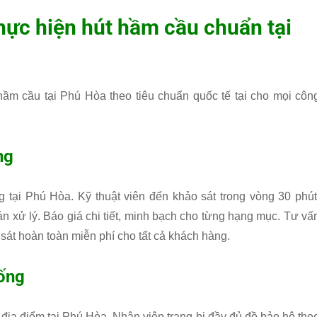
hực hiện hút hầm cầu chuẩn tại
hầm cầu tại Phú Hòa theo tiêu chuẩn quốc tế tại cho mọi côn
ng
g tại Phú Hòa. Kỹ thuật viên đến khảo sát trong vòng 30 phút
n xử lý. Báo giá chi tiết, minh bạch cho từng hạng mục. Tư vấ
 sát hoàn toàn miễn phí cho tất cả khách hàng.
hống
địa điểm tại Phú Hòa. Nhân viên trang bị đầy đủ đồ bảo hộ the