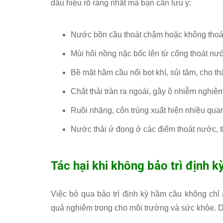
dấu hiệu rõ ràng nhất mà bạn cần lưu ý:
Nước bồn cầu thoát chậm hoặc không thoát
Mùi hôi nồng nặc bốc lên từ cống thoát nư
Bề mặt hầm cầu nổi bọt khí, sủi tăm, cho th
Chất thải tràn ra ngoài, gây ô nhiễm nghiêm
Ruồi nhặng, côn trùng xuất hiện nhiều qu
Nước thải ứ đọng ở các điểm thoát nước, 
Tác hại khi không bảo trì định k
Việc bỏ qua bảo trì định kỳ hầm cầu không ch
quả nghiêm trọng cho môi trường và sức khỏe. D