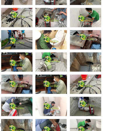
ã
h
g