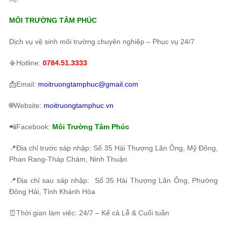
MÔI TRƯỜNG TÂM PHÚC
Dịch vụ vệ sinh môi trường chuyên nghiệp – Phục vụ 24/7
📳Hotline:
0784.51.3333
📩Email:
moitruongtamphuc@gmail.com
🌐Website:
moitruongtamphuc.vn
📲Facebook:
Môi Trường Tâm Phúc
📍Địa chỉ trước sáp nhập: Số 35 Hải Thượng Lãn Ông, Mỹ Đông,
Phan Rang-Tháp Chàm, Ninh Thuận
📍Địa chỉ sau sáp nhập: Số 35 Hải Thượng Lãn Ông, Phường
Đông Hải, Tỉnh Khánh Hòa
⏰Thời gian làm việc: 24/7 – Kể cả Lễ & Cuối tuần