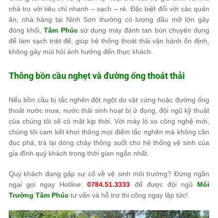
nhà trọ với tiêu chí nhanh – sạch – rẻ. Đặc biệt đối với các quán
ăn, nhà hàng tại Ninh Sơn thường có lượng dầu mỡ lớn gây
đóng khối,
Tâm Phúc
sử dụng máy đánh tan bùn chuyên dụng
để làm sạch triệt để, giúp hệ thống thoát thải vận hành ổn định,
không gây mùi hôi ảnh hưởng đến thực khách.
Thông bồn cầu nghẹt và đường ống thoát thải
Nếu bồn cầu bị tắc nghẽn đột ngột do vật cứng hoặc đường ống
thoát nước mưa, nước thải sinh hoạt bị ứ đọng, đội ngũ kỹ thuật
của chúng tôi sẽ có mặt kịp thời. Với máy lò xo công nghệ mới,
chúng tôi cam kết khơi thông mọi điểm tắc nghẽn mà không cần
đục phá, trả lại dòng chảy thông suốt cho hệ thống vệ sinh của
gia đình quý khách trong thời gian ngắn nhất.
Quý khách đang gặp sự cố về vệ sinh môi trường? Đừng ngần
ngại gọi ngay Hotline:
0784.51.3333
để được đội ngũ
Môi
Trường Tâm Phúc
tư vấn và hỗ trợ thi công ngay lập tức!