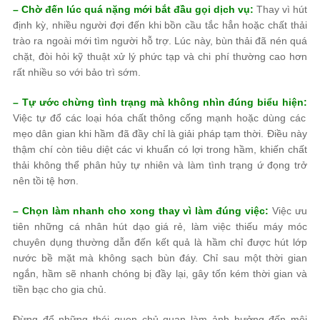
– Chờ đến lúc quá nặng mới bắt đầu gọi dịch vụ:
Thay vì hút
định kỳ, nhiều người đợi đến khi bồn cầu tắc hẳn hoặc chất thải
trào ra ngoài mới tìm người hỗ trợ. Lúc này, bùn thải đã nén quá
chặt, đòi hỏi kỹ thuật xử lý phức tạp và chi phí thường cao hơn
rất nhiều so với bảo trì sớm.
– Tự ước chừng tình trạng mà không nhìn đúng biểu hiện:
Việc tự đổ các loại hóa chất thông cống mạnh hoặc dùng các
mẹo dân gian khi hầm đã đầy chỉ là giải pháp tạm thời. Điều này
thậm chí còn tiêu diệt các vi khuẩn có lợi trong hầm, khiến chất
thải không thể phân hủy tự nhiên và làm tình trạng ứ đọng trở
nên tồi tệ hơn.
– Chọn làm nhanh cho xong thay vì làm đúng việc:
Việc ưu
tiên những cá nhân hút dạo giá rẻ, làm việc thiếu máy móc
chuyên dụng thường dẫn đến kết quả là hầm chỉ được hút lớp
nước bề mặt mà không sạch bùn đáy. Chỉ sau một thời gian
ngắn, hầm sẽ nhanh chóng bị đầy lại, gây tốn kém thời gian và
tiền bạc cho gia chủ.
Đừng để những thói quen chủ quan làm ảnh hưởng đến môi