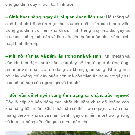
cho gia đình quý khách tại Ninh Sơn:
– Sinh hoạt hằng ngày dễ bị gián đoạn liên tục:
Hệ thống vệ
sinh bị đình trệ khiến mọi nhu cầu cá nhân của các thành viên
trong gia đình trở nên khó khăn. Tình trạng này kéo dài gây ra
sự căng thẳng, bất tiện và làm đảo lộn hoàn toàn nhịp sống sinh
hoạt bình thường.
– Mùi hôi tích lại và bám lâu trong nhà vệ sinh:
Khí metan và
các khí thải độc hại từ hầm cầu đầy sẽ len lỏi qua đường ống,
ám mùi vào quần áo, đồ dùng và không gian sống. Những mùi
hôi này không chỉ gây buồn nôn mà còn tiềm ẩn nguy cơ gây hại
cho hệ hô hấp của người già và trẻ nhỏ.
– Bồn cầu dễ chuyển sang tình trạng xả chậm, trào ngược:
Đây là cấp độ báo động cao nhất khi hầm chứa đã không còn
khả năng tiếp nhận. Chất thải bẩn có thể trào ngược ra sàn nhà,
mang theo vi khuẩn và mầm bệnh, gây ô nhiễm môi trường sống
và làm hư hỏng kết cấu gạch men, nền nhà.