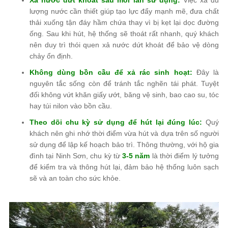
lượng nước cần thiết giúp tạo lực đẩy mạnh mẽ, đưa chất
thải xuống tận đáy hầm chứa thay vì bị kẹt lại dọc đường
ống. Sau khi hút, hệ thống sẽ thoát rất nhanh, quý khách
nên duy trì thói quen xả nước dứt khoát để bảo vệ dòng
chảy ổn định.
Không dùng bồn cầu để xả rác sinh hoạt:
Đây là
nguyên tắc sống còn để tránh tắc nghẽn tái phát. Tuyệt
đối không vứt khăn giấy ướt, băng vệ sinh, bao cao su, tóc
hay túi nilon vào bồn cầu.
Theo dõi chu kỳ sử dụng để hút lại đúng lúc:
Quý
khách nên ghi nhớ thời điểm vừa hút và dựa trên số người
sử dụng để lập kế hoạch bảo trì. Thông thường, với hộ gia
đình tại Ninh Sơn, chu kỳ từ
3-5 năm
là thời điểm lý tưởng
để kiểm tra và thông hút lại, đảm bảo hệ thống luôn sạch
sẽ và an toàn cho sức khỏe.