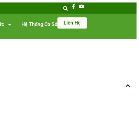
Liên Hệ
ức
Hệ Thống Cơ Sở