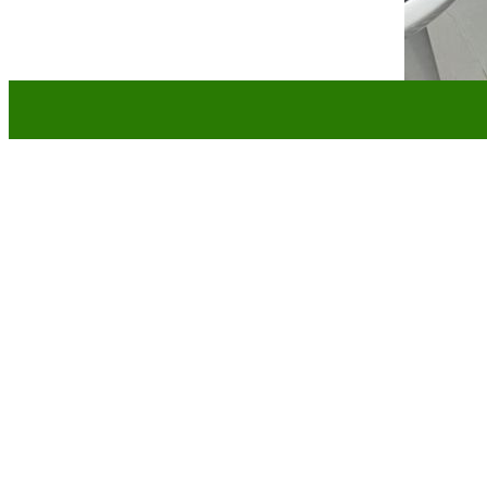
Vì sao nên hút hầm cầu định kỳ tại Ninh Q
Dưới đây là 3 lý do quan trọng cho thấy việc hút hầm cầu định kỳ tại
Ngăn ngừa tình trạng đầy hầm cầu và trào ngược
Hầm cầu sau thời gian sử dụng sẽ tích tụ bùn thải và chất cặn không