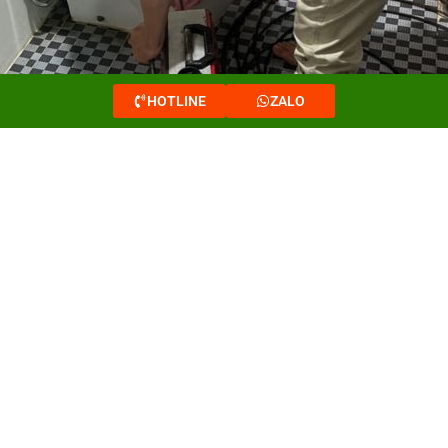
HOTLINE
ZALO
Hút hầm cầu tại Ninh Quới [Bạc Liêu] Triệt Để 100%
uới?
 Ninh Quới là cần thiết để đảm bảo sinh hoạt ổn định và vệ sinh môi tr
 thể phân hủy hoàn toàn. Việc hút định kỳ giúp loại bỏ lượng bùn này t