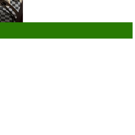
ường:
rước khi hầm cầu bị quá tải. Nhờ đó tránh được tình trạng bồn cầu xả