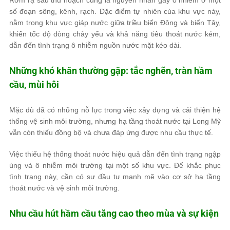
Rơm rạ sau thu hoạch cũng là nguyên nhân gây ô nhiễm ở một
số đoạn sông, kênh, rạch. Đặc điểm tự nhiên của khu vực này,
nằm trong khu vực giáp nước giữa triều biển Đông và biển Tây,
khiến tốc độ dòng chảy yếu và khả năng tiêu thoát nước kém,
dẫn đến tình trạng ô nhiễm nguồn nước mặt kéo dài.
Những khó khăn thường gặp: tắc nghẽn, tràn hầm
cầu, mùi hôi
Mặc dù đã có những nỗ lực trong việc xây dựng và cải thiện hệ
thống vệ sinh môi trường, nhưng hạ tầng thoát nước tại Long Mỹ
vẫn còn thiếu đồng bộ và chưa đáp ứng được nhu cầu thực tế.
Việc thiếu hệ thống thoát nước hiệu quả dẫn đến tình trạng ngập
úng và ô nhiễm môi trường tại một số khu vực. Để khắc phục
tình trạng này, cần có sự đầu tư mạnh mẽ vào cơ sở hạ tầng
thoát nước và vệ sinh môi trường.
Nhu cầu hút hầm cầu tăng cao theo mùa và sự kiện