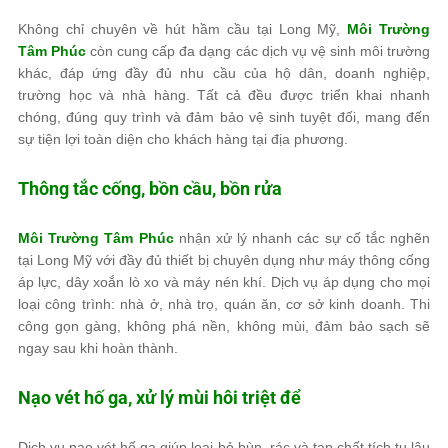
Không chỉ chuyên về hút hầm cầu tại Long Mỹ,
Môi Trường
Tâm Phúc
còn cung cấp đa dạng các dịch vụ vệ sinh môi trường
khác, đáp ứng đầy đủ nhu cầu của hộ dân, doanh nghiệp,
trường học và nhà hàng. Tất cả đều được triển khai nhanh
chóng, đúng quy trình và đảm bảo vệ sinh tuyệt đối, mang đến
sự tiện lợi toàn diện cho khách hàng tại địa phương.
Thông tắc cống, bồn cầu, bồn rửa
Môi Trường Tâm Phúc
nhận xử lý nhanh các sự cố tắc nghẽn
tại Long Mỹ với đầy đủ thiết bị chuyên dụng như máy thông cống
áp lực, dây xoắn lò xo và máy nén khí. Dịch vụ áp dụng cho mọi
loại công trình: nhà ở, nhà trọ, quán ăn, cơ sở kinh doanh. Thi
công gọn gàng, không phá nền, không mùi, đảm bảo sạch sẽ
ngay sau khi hoàn thành.
Nạo vét hố ga, xử lý mùi hôi triệt để
Dịch vụ nạo vét hố ga giúp loại bỏ bùn, rác và tạp chất tích tụ lâu