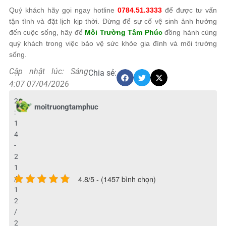
Quý khách hãy gọi ngay hotline
0784.51.3333
để được tư vấn
tận tình và đặt lịch kịp thời. Đừng để sự cố vệ sinh ảnh hưởng
đến cuộc sống, hãy để
Môi Trường Tâm Phúc
đồng hành cùng
quý khách trong việc bảo vệ sức khỏe gia đình và môi trường
sống.
Cập nhật lúc: Sáng
Chia sẻ:
4:07 07/04/2026
2
moitruongtamphuc
:
1
4
-
2
1
4.8/5 - (1457 bình chọn)
/
1
2
/
2