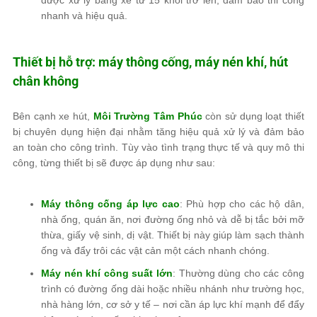
được xử lý bằng xe từ 15 khối trở lên, đảm bảo thi công
nhanh và hiệu quả.
Thiết bị hỗ trợ: máy thông cống, máy nén khí, hút
chân không
Bên cạnh xe hút,
Môi Trường Tâm Phúc
còn sử dụng loạt thiết
bị chuyên dụng hiện đại nhằm tăng hiệu quả xử lý và đảm bảo
an toàn cho công trình. Tùy vào tình trạng thực tế và quy mô thi
công, từng thiết bị sẽ được áp dụng như sau:
Máy thông cống áp lực cao
: Phù hợp cho các hộ dân,
nhà ống, quán ăn, nơi đường ống nhỏ và dễ bị tắc bởi mỡ
thừa, giấy vệ sinh, dị vật. Thiết bị này giúp làm sạch thành
ống và đẩy trôi các vật cản một cách nhanh chóng.
Máy nén khí công suất lớn
: Thường dùng cho các công
trình có đường ống dài hoặc nhiều nhánh như trường học,
nhà hàng lớn, cơ sở y tế – nơi cần áp lực khí mạnh để đẩy