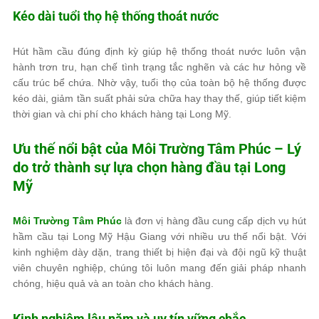
Kéo dài tuổi thọ hệ thống thoát nước
Hút hầm cầu đúng định kỳ giúp hệ thống thoát nước luôn vận
hành trơn tru, hạn chế tình trạng tắc nghẽn và các hư hỏng về
cấu trúc bể chứa. Nhờ vậy, tuổi thọ của toàn bộ hệ thống được
kéo dài, giảm tần suất phải sửa chữa hay thay thế, giúp tiết kiệm
thời gian và chi phí cho khách hàng tại Long Mỹ.
Ưu thế nổi bật của
Môi Trường Tâm Phúc
– Lý
do trở thành sự lựa chọn hàng đầu tại Long
Mỹ
Môi Trường Tâm Phúc
là đơn vị hàng đầu cung cấp dịch vụ hút
hầm cầu tại Long Mỹ Hậu Giang với nhiều ưu thế nổi bật. Với
kinh nghiệm dày dặn, trang thiết bị hiện đại và đội ngũ kỹ thuật
viên chuyên nghiệp, chúng tôi luôn mang đến giải pháp nhanh
chóng, hiệu quả và an toàn cho khách hàng.
Kinh nghiệm lâu năm và uy tín vững chắc