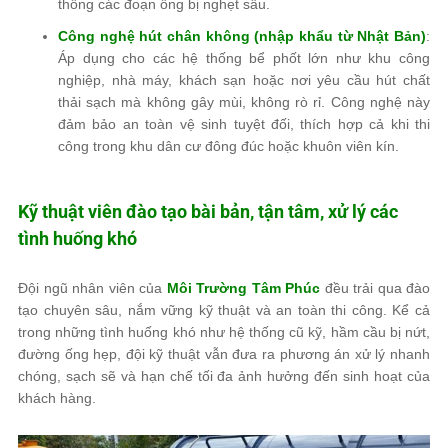
thông các đoạn ống bị nghẹt sâu.
Công nghệ hút chân không (nhập khẩu từ Nhật Bản)
:
Áp dụng cho các hệ thống bể phốt lớn như khu công
nghiệp, nhà máy, khách sạn hoặc nơi yêu cầu hút chất
thải sạch mà không gây mùi, không rò rỉ. Công nghệ này
đảm bảo an toàn vệ sinh tuyệt đối, thích hợp cả khi thi
công trong khu dân cư đông đúc hoặc khuôn viên kín.
Kỹ thuật viên đào tạo bài bản, tận tâm, xử lý các
tình huống khó
Đội ngũ nhân viên của
Môi Trường Tâm Phúc
đều trải qua đào
tạo chuyên sâu, nắm vững kỹ thuật và an toàn thi công. Kể cả
trong những tình huống khó như hệ thống cũ kỹ, hầm cầu bị nứt,
đường ống hẹp, đội kỹ thuật vẫn đưa ra phương án xử lý nhanh
chóng, sạch sẽ và hạn chế tối đa ảnh hưởng đến sinh hoạt của
khách hàng.