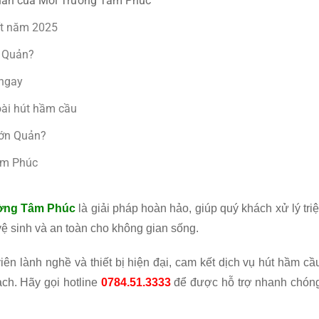
Quản của Môi Trường Tâm Phúc
ất năm 2025
n Quản?
 ngay
oài hút hầm cầu
Hớn Quản?
Tâm Phúc
ờng Tâm Phúc
là giải pháp hoàn hảo, giúp quý khách xử lý triệ
ệ sinh và an toàn cho không gian sống.
ên lành nghề và thiết bị hiện đại, cam kết dịch vụ hút hầm cầ
ch. Hãy gọi hotline
0784.51.3333
để được hỗ trợ nhanh chón