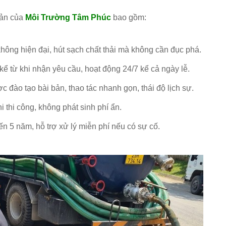
uản của
Môi Trường Tâm Phúc
bao gồm:
hông hiện đại, hút sạch chất thải mà không cần đục phá.
ể từ khi nhận yêu cầu, hoạt động 24/7 kể cả ngày lễ.
 đào tạo bài bản, thao tác nhanh gọn, thái độ lịch sự.
i thi công, không phát sinh phí ẩn.
n 5 năm, hỗ trợ xử lý miễn phí nếu có sự cố.