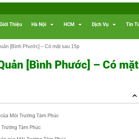
Giới Thiệu
Hà Nội
HCM
Dịch Vụ
Tin T
Quản [Bình Phước] – Có mặt sau 15p
Quản [Bình Phước] – Có mặt
ản của Môi Trường Tâm Phúc
ôi Trường Tâm Phúc