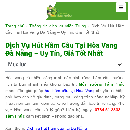
Trang chủ
-
Thông tin dịch vụ miền Trung
-
Dịch Vụ Hút Hầm
Cầu Tại Hòa Vang Đà Nẵng – Uy Tín, Giá Tốt Nhất
Dịch Vụ Hút Hầm Cầu Tại Hòa Vang
Đà Nẵng – Uy Tín, Giá Tốt Nhất
Mục lục
Hòa Vang có nhiều công trình dân sinh rộng, hầm cầu thường
tích tụ bùn nhanh nếu không bảo trì.
Môi Trường Tâm Phúc
mang đến giải pháp
hút hầm cầu tại Hòa Vang
chuyên nghiệp,
phù hợp cho hộ gia đình, trang trại, công trình nông nghiệp. Kỹ
thuật viên tận tâm, kiểm tra kỹ và hướng dẫn bảo trì rõ ràng. Khu
vực Hòa Vang cần xử lý gấp? Liên hệ ngay:
0784.51.3333
–
Tâm Phúc
cam kết sạch – không đào phá.
Xem thêm:
Dịch vụ hút hầm cầu tại Đà Nẵng