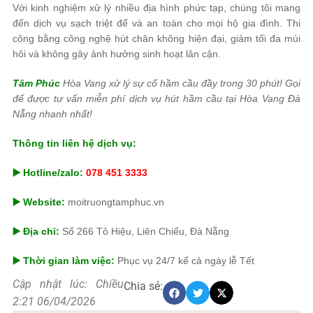
Với kinh nghiệm xử lý nhiều địa hình phức tạp, chúng tôi mang
đến dịch vụ sạch triệt để và an toàn cho mọi hộ gia đình. Thi
công bằng công nghệ hút chân không hiện đại, giảm tối đa mùi
hôi và không gây ảnh hưởng sinh hoạt lân cận.
Tâm Phúc
Hòa Vang xử lý sự cố hầm cầu đầy trong 30 phút! Gọi
để được tư vấn miễn phí dịch vụ hút hầm cầu tại Hòa Vang Đà
Nẵng nhanh nhất!
Thông tin liên hệ dịch vụ:
▶️ Hotline/zalo:
078 451 3333
▶️ Website:
moitruongtamphuc.vn
▶️ Địa chỉ:
Số 266 Tô Hiệu, Liên Chiểu, Đà Nẵng
▶️ Thời gian làm việc:
Phục vụ 24/7 kể cả ngày lễ Tết
Cập nhật lúc: Chiều
Chia sẻ:
2:21 06/04/2026