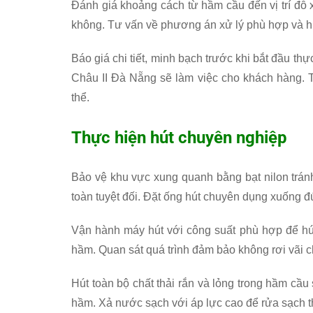
Đánh giá khoảng cách từ hầm cầu đến vị trí đỗ x
không. Tư vấn về phương án xử lý phù hợp và h
Báo giá chi tiết, minh bạch trước khi bắt đầu thực
Châu II Đà Nẵng sẽ làm việc cho khách hàng. T
thể.
Thực hiện hút chuyên nghiệp
Bảo vệ khu vực xung quanh bằng bạt nilon trán
toàn tuyệt đối. Đặt ống hút chuyên dụng xuống đú
Vận hành máy hút với công suất phù hợp để hút
hầm. Quan sát quá trình đảm bảo không rơi vãi ch
Hút toàn bộ chất thải rắn và lỏng trong hầm cầu
hầm. Xả nước sạch với áp lực cao để rửa sạch 