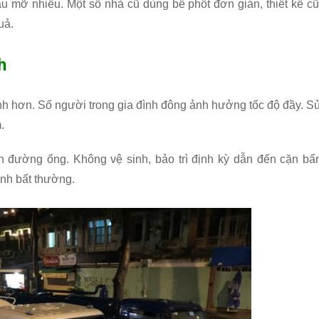
 mỡ nhiều. Một số nhà cũ dùng bể phốt đơn giản, thiết kế cũ
uả.
h
 hơn. Số người trong gia đình đông ảnh hưởng tốc độ đầy. S
.
n đường ống. Không vệ sinh, bảo trì định kỳ dẫn đến cặn bẩ
nh bất thường.