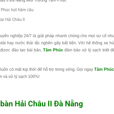
Châu II Đà Nẵng Môi Trường Tâm Phúc
m Phúc hút hầm cầu
ại Hải Châu II
uyên nghiệp 24/7 là giải pháp nhanh chóng cho mọi sự cố nh
dài hay nước thải tắc nghẽn gây bất tiện. Với hệ thống xe hú
t được đào tạo bài bản,
Tâm Phúc
đảm bảo xử lý sạch triệt đ
 luôn có mặt kịp thời để hỗ trợ trong vòng. Gọi ngay
Tâm Phú
n và xử lý sạch 100%!
 bàn Hải Châu II Đà Nẵng