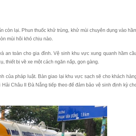
bẩn còn lại. Phun thuốc khử trùng, khử mùi chuyên dụng vào hầ
òn mùi hôi khó chịu nào.
à an toàn cho gia đình. Vệ sinh khu vực xung quanh hầm cầ
, thiết bị về xe một cách ngăn nắp, gọn gàng.
nh của pháp luật. Bàn giao lại khu vực sạch sẽ cho khách hàn
ại Hải Châu II Đà Nẵng tiếp theo để đảm bảo vệ sinh định kỳ ch