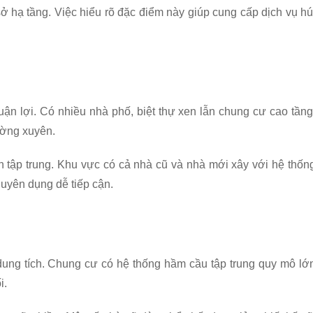
ở hạ tầng. Việc hiểu rõ đặc điểm này giúp cung cấp dịch vụ hú
huận lợi. Có nhiều nhà phố, biệt thự xen lẫn chung cư cao tầng
ường xuyên.
 tập trung. Khu vực có cả nhà cũ và nhà mới xây với hệ thốn
huyên dụng dễ tiếp cận.
ung tích. Chung cư có hệ thống hầm cầu tập trung quy mô lớ
i.