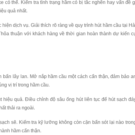
e có thể. Kiểm tra tình trạng hầm có bị tắc nghẽn hay vấn đề g
iệu quả nhất.
 hiện dịch vụ. Giải thích rõ ràng về quy trình hút hầm cầu tại Hả
hỏa thuận với khách hàng về thời gian hoàn thành dự kiến c
h bẩn lây lan. Mở nắp hầm cầu một cách cẩn thận, đảm bảo a
ng vị trí trong hầm cầu.
 hiệu quả. Điều chỉnh độ sâu ống hút liên tục để hút sạch đá
ất thải ra ngoài.
 sạch sẽ. Kiểm tra kỹ lưỡng không còn cặn bẩn sót lại nào tron
thành hầm cẩn thận.