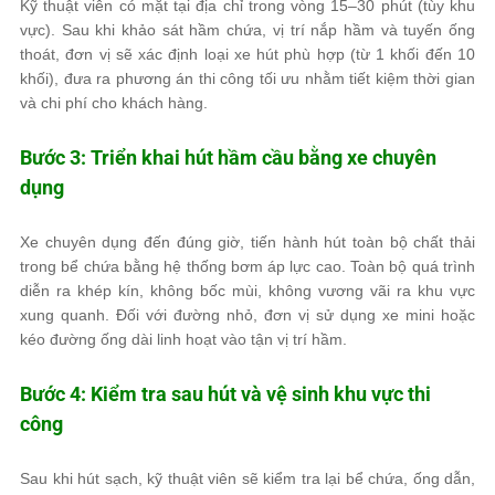
Kỹ thuật viên có mặt tại địa chỉ trong vòng 15–30 phút (tùy khu
vực). Sau khi khảo sát hầm chứa, vị trí nắp hầm và tuyến ống
thoát, đơn vị sẽ xác định loại xe hút phù hợp (từ 1 khối đến 10
khối), đưa ra phương án thi công tối ưu nhằm tiết kiệm thời gian
và chi phí cho khách hàng.
Bước 3: Triển khai hút hầm cầu bằng xe chuyên
dụng
Xe chuyên dụng đến đúng giờ, tiến hành hút toàn bộ chất thải
trong bể chứa bằng hệ thống bơm áp lực cao. Toàn bộ quá trình
diễn ra khép kín, không bốc mùi, không vương vãi ra khu vực
xung quanh. Đối với đường nhỏ, đơn vị sử dụng xe mini hoặc
kéo đường ống dài linh hoạt vào tận vị trí hầm.
Bước 4: Kiểm tra sau hút và vệ sinh khu vực thi
công
Sau khi hút sạch, kỹ thuật viên sẽ kiểm tra lại bể chứa, ống dẫn,