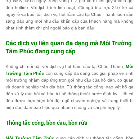
trợ xử lý sự cố ngay trong vòng 1–2 giờ kể từ khi quý khách gọi
đến hotline. Với lịch trình linh hoạt, đội ngũ túc trực 24/7 kể cả
ngày lễ và buổi tối, dịch vụ hút hầm cầu tại Châu Thành luôn sẵn
sàng đáp ứng mọi nhu cầu khẩn cấp của khách hàng mà không
phát sinh thêm chi phí ngoài báo giá ban đầu.
Các dịch vụ liên quan đa dạng mà
Môi Trường
Tâm Phúc
đang cung cấp
Không chỉ nổi bật với dịch vụ hút hầm cầu tại Châu Thành,
Môi
Trường Tâm Phúc
còn cung cấp đa dạng các giải pháp vệ sinh
môi trường nhằm đáp ứng trọn gói nhu cầu của hộ dân, cơ quan
và doanh nghiệp trên địa bàn. Từ thông tắc cống, nạo vét hố ga
đến xử lý mùi hôi và bảo trì hệ thống thoát nước định kỳ – tất cả
đều được thực hiện bởi đội ngũ chuyên nghiệp và trang thiết bị
hiện đại, đảm bảo hiệu quả nhanh chóng và chi phí hợp lý.
Thông tắc cống, bồn cầu, bồn rửa
Môi Trường Tâm Phúc
cung cấp dịch vụ thông tắc cống, bồn