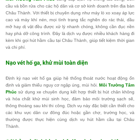
cầu và bồn rửa cho các hộ dân và cơ sở kinh doanh trên địa bàn
Châu Thành. Với thiết bị chuyên dụng như máy lò xo xoay áp lực
cao và máy khí nén, mọi tình trạng tắc nghẽn do rác thải, dầu
mỡ hay dị vật đều được xử lý nhanh chóng, không cần đục nền
hay phá dỡ công trình. Đây là dịch vụ được nhiều khách hàng đi
kèm khi gọi hút hầm cầu tại Châu Thành, giúp tiết kiệm thời gian
và chi phí.
Nạo vét hố ga, khử mùi toàn diện
Định kỳ nạo vét hố ga giúp hệ thống thoát nước hoạt động ổn
định và giảm thiểu nguy cơ ngập úng, mùi hôi.
Môi Trường Tâm
Phúc
sử dụng xe chuyên dụng kết hợp thiết bị hút chân không
và hóa chất khử mùi sinh học, đảm bảo môi trường sạch sẽ,
thông thoáng sau khi thi công. Dịch vụ này đặc biệt cần thiết cho
các khu vực dân cư đông đúc hoặc gần chợ, trường học, và
thường được thực hiện cùng dịch vụ hút hầm cầu tại Châu
Thành.