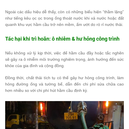
Ngoài các dấu hiệu dễ thấy, còn có những biểu hiện “thầm lặng”
như tiếng kêu ọc ọc trong ống thoát nước khi xả nước hoặc đất
quanh khu vực hầm cầu trở nên mềm, ẩm ướt do rò rỉ nước thải.
Tác hại khi trì hoãn: ô nhiễm & hư hỏng công trình
Nếu không xử lý kịp thời, việc để hầm cầu đầy hoặc tắc nghẽn
sẽ gây ra ô nhiễm môi trường nghiêm trọng, ảnh hưởng đến sức
khỏe của gia đình và cộng đồng.
Đồng thời, chất thải tích tụ có thể gây hư hỏng công trình, làm
hỏng đường ống và tường bể, dẫn đến chi phí sửa chữa cao
hơn nhiều so với chi phí hút hầm cầu định kỳ.