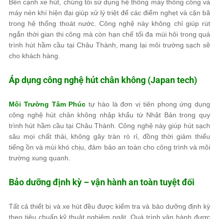
Bên cạnh xe hút, chúng tôi sử dụng hệ thống máy thông cống và
máy nén khí hiện đại giúp xử lý triệt để các điểm nghẹt và cặn bã
trong hệ thống thoát nước. Công nghệ này không chỉ giúp rút
ngắn thời gian thi công mà còn hạn chế tối đa mùi hôi trong quá
trình hút hầm cầu tại Châu Thành, mang lại môi trường sạch sẽ
cho khách hàng.
Áp dụng công nghệ hút chân không (Japan tech)
Môi Trường Tâm Phúc
tự hào là đơn vị tiên phong ứng dụng
công nghệ hút chân không nhập khẩu từ Nhật Bản trong quy
trình hút hầm cầu tại Châu Thành. Công nghệ này giúp hút sạch
sâu mọi chất thải, không gây tràn rò rỉ, đồng thời giảm thiểu
tiếng ồn và mùi khó chịu, đảm bảo an toàn cho công trình và môi
trường xung quanh.
Bảo dưỡng định kỳ – vận hành an toàn tuyệt đối
Tất cả thiết bị và xe hút đều được kiểm tra và bảo dưỡng định kỳ
theo tiêu chuẩn kỹ thuật nghiêm ngặt. Quá trình vận hành được