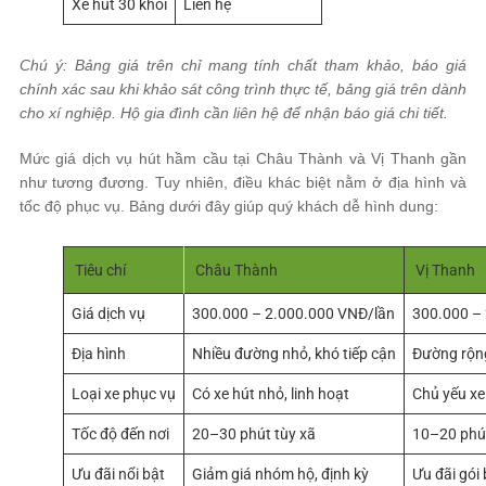
Xe hút 30 khối
Liên hệ
Chú ý: Bảng giá trên chỉ mang tính chất tham khảo, báo giá
chính xác sau khi khảo sát công trình thực tế, bảng giá trên dành
cho xí nghiệp. Hộ gia đình cần liên hệ để nhận báo giá chi tiết.
Mức giá dịch vụ hút hầm cầu tại Châu Thành và Vị Thanh gần
như tương đương. Tuy nhiên, điều khác biệt nằm ở địa hình và
tốc độ phục vụ. Bảng dưới đây giúp quý khách dễ hình dung:
Tiêu chí
Châu Thành
Vị Thanh
Giá dịch vụ
300.000 – 2.000.000 VNĐ/lần
300.000 –
Địa hình
Nhiều đường nhỏ, khó tiếp cận
Đường rộng
Loại xe phục vụ
Có xe hút nhỏ, linh hoạt
Chủ yếu xe
Tốc độ đến nơi
20–30 phút tùy xã
10–20 phút
Ưu đãi nổi bật
Giảm giá nhóm hộ, định kỳ
Ưu đãi gói