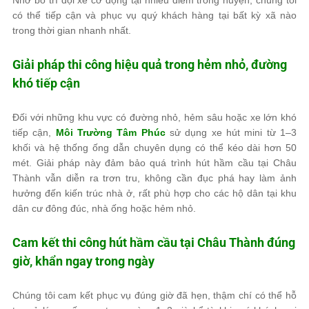
Nhờ bố trí đội xe cơ động tại nhiều điểm trong huyện, chúng tôi
có thể tiếp cận và phục vụ quý khách hàng tại bất kỳ xã nào
trong thời gian nhanh nhất.
Giải pháp thi công hiệu quả trong hẻm nhỏ, đường
khó tiếp cận
Đối với những khu vực có đường nhỏ, hẻm sâu hoặc xe lớn khó
tiếp cận,
Môi Trường Tâm Phúc
sử dụng xe hút mini từ 1–3
khối và hệ thống ống dẫn chuyên dụng có thể kéo dài hơn 50
mét. Giải pháp này đảm bảo quá trình hút hầm cầu tại Châu
Thành vẫn diễn ra trơn tru, không cần đục phá hay làm ảnh
hưởng đến kiến trúc nhà ở, rất phù hợp cho các hộ dân tại khu
dân cư đông đúc, nhà ống hoặc hẻm nhỏ.
Cam kết thi công hút hầm cầu tại Châu Thành đúng
giờ, khẩn ngay trong ngày
Chúng tôi cam kết phục vụ đúng giờ đã hẹn, thậm chí có thể hỗ