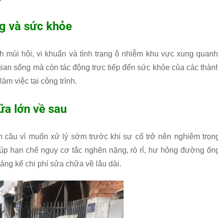
ng và sức khỏe
h mùi hôi, vi khuẩn và tình trạng ô nhiễm khu vực xung quanh
ian sống mà còn tác động trực tiếp đến sức khỏe của các thàn
àm việc tại công trình.
ữa lớn về sau
 cầu vì muốn xử lý sớm trước khi sự cố trở nên nghiêm trọn
giúp hạn chế nguy cơ tắc nghẽn nặng, rò rỉ, hư hỏng đường ốn
ng kể chi phí sửa chữa về lâu dài.