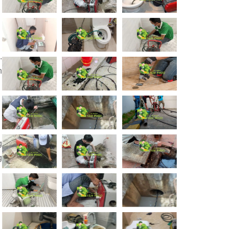
.
h
g
g