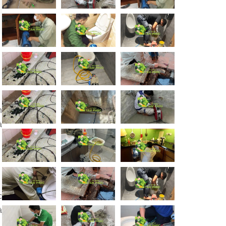
h
à
c
à