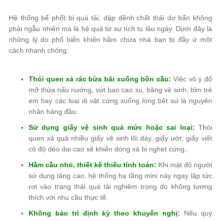
Hệ thống bể phốt bị quá tải, dập dềnh chất thải dơ bẩn không
phải ngẫu nhiên mà là hệ quả từ sự tích tụ lâu ngày. Dưới đây là
những lý do phổ biến khiến hầm chứa nhà bạn bị đầy ứ một
cách nhanh chóng:
Thói quen xả rác bừa bãi xuống bồn cầu:
Việc vô ý đổ
mỡ thừa nấu nướng, vứt bao cao su, băng vệ sinh, bỉm trẻ
em hay các loại dị vật cứng xuống lòng bệt sứ là nguyên
nhân hàng đầu.
Sử dụng giấy vệ sinh quá mức hoặc sai loại:
Thói
quen xả quá nhiều giấy vệ sinh lõi dày, giấy ướt, giấy viết
có độ dẻo dai cao sẽ khiến dòng xả bị nghẹt cứng..
Hầm cầu nhỏ, thiết kế thiếu tính toán:
Khi mật độ người
sử dụng tăng cao, hệ thống hạ tầng mini này ngay lập tức
rơi vào trạng thái quá tải nghiêm trọng do không tương
thích với nhu cầu thực tế.
Không bảo trì định kỳ theo khuyến nghị:
Nếu quý