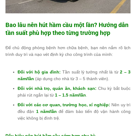
Bao lâu nên hút hầm cầu một lần? Hướng dẫn
tần suất phù hợp theo từng trường hợp
Để chủ động phòng bệnh hơn chữa bệnh, bạn nên nắm rõ lịch
trình duy trì và nạo vét định kỳ cho công trình của mình:
Đối với hộ gia đình:
Tần suất lý tưởng nhất là từ
2 – 3
năm/lần
(áp dụng cho nhà từ 3 – 5 thành viên).
Đối với nhà trọ, quán ăn, khách sạn:
Chu kỳ bắt buộc
phải rút ngắn lại từ
1 – 1.5 năm/lần
.
Đối với các cơ quan, trường học, xí nghiệp:
Nên uy trì
đều đặn
1 năm/lần
để đảm bảo tiến độ vận hành công
việc không bị đình trệ.
Dấu hiệu nên hút hầm cầu sớm hơn chu kỳ