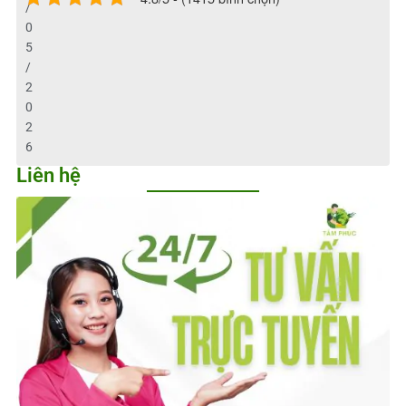
/
0
5
/
2
0
2
6
Liên hệ