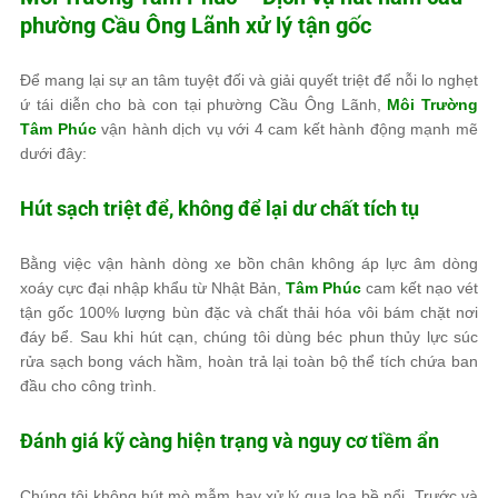
phường Cầu Ông Lãnh xử lý tận gốc
Để mang lại sự an tâm tuyệt đối và giải quyết triệt để nỗi lo nghẹt
ứ tái diễn cho bà con tại phường Cầu Ông Lãnh,
Môi Trường
Tâm Phúc
vận hành dịch vụ với 4 cam kết hành động mạnh mẽ
dưới đây:
Hút sạch triệt để, không để lại dư chất tích tụ
Bằng việc vận hành dòng xe bồn chân không áp lực âm dòng
xoáy cực đại nhập khẩu từ Nhật Bản,
Tâm Phúc
cam kết nạo vét
tận gốc 100% lượng bùn đặc và chất thải hóa vôi bám chặt nơi
đáy bể. Sau khi hút cạn, chúng tôi dùng béc phun thủy lực súc
rửa sạch bong vách hầm, hoàn trả lại toàn bộ thể tích chứa ban
đầu cho công trình.
Đánh giá kỹ càng hiện trạng và nguy cơ tiềm ẩn
Chúng tôi không hút mò mẫm hay xử lý qua loa bề nổi. Trước và