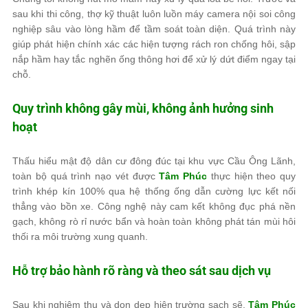
sau khi thi công, thợ kỹ thuật luôn luồn máy camera nội soi công
nghiệp sâu vào lòng hầm để tầm soát toàn diện. Quá trình này
giúp phát hiện chính xác các hiện tượng rách ron chống hôi, sập
nắp hầm hay tắc nghẽn ống thông hơi để xử lý dứt điểm ngay tại
chỗ.
Quy trình không gây mùi, không ảnh hưởng sinh
hoạt
Thấu hiểu mật độ dân cư đông đúc tại khu vực Cầu Ông Lãnh,
toàn bộ quá trình nạo vét được
Tâm Phúc
thực hiện theo quy
trình khép kín 100% qua hệ thống ống dẫn cường lực kết nối
thẳng vào bồn xe. Công nghệ này cam kết không đục phá nền
gạch, không rò rỉ nước bẩn và hoàn toàn không phát tán mùi hôi
thối ra môi trường xung quanh.
Hỗ trợ bảo hành rõ ràng và theo sát sau dịch vụ
Sau khi nghiệm thu và dọn dẹp hiện trường sạch sẽ,
Tâm Phúc