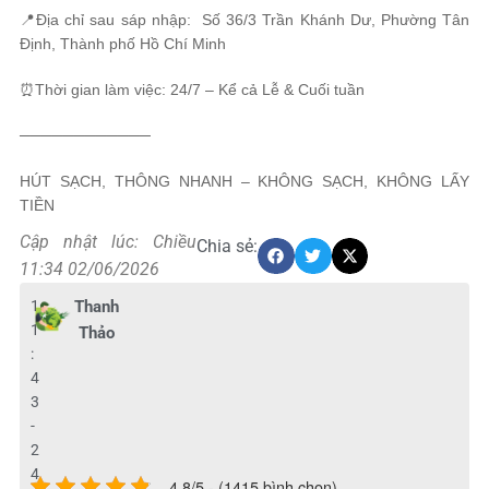
📍Địa chỉ sau sáp nhập: Số 36/3 Trần Khánh Dư, Phường Tân
Định, Thành phố Hồ Chí Minh
⏰Thời gian làm việc: 24/7 – Kể cả Lễ & Cuối tuần
────────────
HÚT SẠCH, THÔNG NHANH – KHÔNG SẠCH, KHÔNG LẤY
TIỀN
Cập nhật lúc: Chiều
Chia sẻ:
11:34 02/06/2026
1
Thanh
1
Thảo
:
4
3
-
2
4
4.8/5 - (1415 bình chọn)