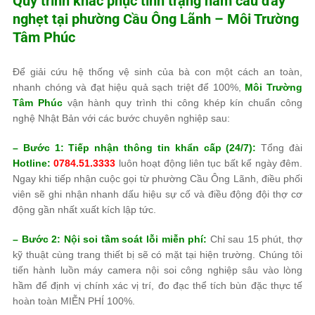
Quy trình khắc phục tình trạng hầm cầu đầy
nghẹt tại phường Cầu Ông Lãnh –
Môi Trường
Tâm Phúc
Để giải cứu hệ thống vệ sinh của bà con một cách an toàn,
nhanh chóng và đạt hiệu quả sạch triệt để 100%,
Môi Trường
Tâm Phúc
vận hành quy trình thi công khép kín chuẩn công
nghệ Nhật Bản với các bước chuyên nghiệp sau:
– Bước 1: Tiếp nhận thông tin khẩn cấp (24/7):
Tổng đài
Hotline:
0784.51.3333
luôn hoạt động liên tục bất kể ngày đêm.
Ngay khi tiếp nhận cuộc gọi từ phường Cầu Ông Lãnh, điều phối
viên sẽ ghi nhận nhanh dấu hiệu sự cố và điều động đội thợ cơ
động gần nhất xuất kích lập tức.
– Bước 2: Nội soi tầm soát lỗi miễn phí:
Chỉ sau 15 phút, thợ
kỹ thuật cùng trang thiết bị sẽ có mặt tại hiện trường. Chúng tôi
tiến hành luồn máy camera nội soi công nghiệp sâu vào lòng
hầm để định vị chính xác vị trí, đo đạc thể tích bùn đặc thực tế
hoàn toàn MIỄN PHÍ 100%.