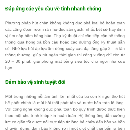
Đáp ứng các yêu cầu về tính nhanh chóng
Phương pháp hút chân không không đục phá loại bỏ hoàn toàn
các công đoạn rườm rà như đục sàn gạch, nhấc bệt sứ hay định
vị tìm nắp hầm bằng búa. Thợ kỹ thuật chỉ cần tiếp cận hệ thống
thông qua họng xả bồn cầu hoặc các đường ống kỹ thuật sẵn
có. Nhờ lực hút áp lực âm dòng xoáy cực đại tăng gấp 3 – 5 lần
thông thường, giúp rút ngắn thời gian thi công xuống chỉ còn từ
20 – 30 phút, giải phóng mặt bằng siêu tốc cho ngôi nhà của
bạn.
Đảm bảo vệ sinh tuyệt đối
Một trong những nỗi ám ảnh lớn nhất của bà con khi gọi thợ hút
bể phốt chính là mùi hôi thối phát tán và nước bẩn tràn lê láng.
Với công nghệ không đục phá, toàn bộ quy trình được thực hiện
theo một chu trình khép kín hoàn toàn. Hệ thống ống dẫn cường
lực co giãn tốt được nối trực tiếp từ lòng bể chứa đến bồn xe bồn
chuyên dụng, đảm bảo không rò rỉ một giọt chất thải bẩn ra bên