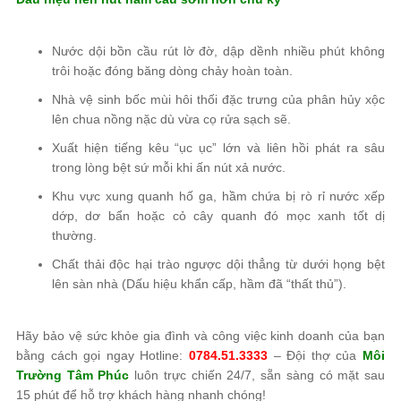
Nước dội bồn cầu rút lờ đờ, dập dềnh nhiều phút không
trôi hoặc đóng băng dòng chảy hoàn toàn.
Nhà vệ sinh bốc mùi hôi thối đặc trưng của phân hủy xộc
lên chua nồng nặc dù vừa cọ rửa sạch sẽ.
Xuất hiện tiếng kêu “ục ục” lớn và liên hồi phát ra sâu
trong lòng bệt sứ mỗi khi ấn nút xả nước.
Khu vực xung quanh hố ga, hầm chứa bị rò rỉ nước xếp
dớp, dơ bẩn hoặc cỏ cây quanh đó mọc xanh tốt dị
thường.
Chất thải độc hại trào ngược dội thẳng từ dưới họng bệt
lên sàn nhà (Dấu hiệu khẩn cấp, hầm đã “thất thủ”).
Hãy bảo vệ sức khỏe gia đình và công việc kinh doanh của bạn
bằng cách gọi ngay Hotline:
0784.51.3333
– Đội thợ của
Môi
Trường Tâm Phúc
luôn trực chiến 24/7, sẵn sàng có mặt sau
15 phút để hỗ trợ khách hàng nhanh chóng!