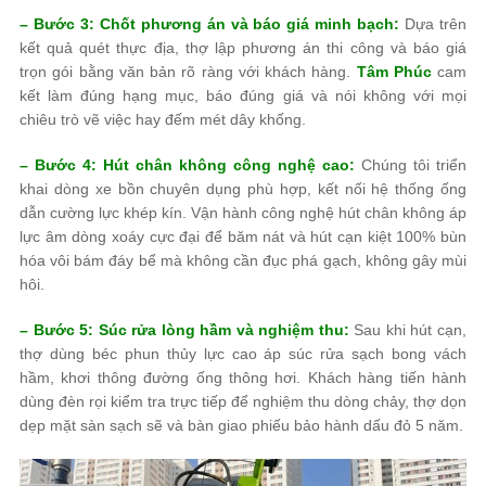
– Bước 3: Chốt phương án và báo giá minh bạch:
Dựa trên
kết quả quét thực địa, thợ lập phương án thi công và báo giá
trọn gói bằng văn bản rõ ràng với khách hàng.
Tâm Phúc
cam
kết làm đúng hạng mục, báo đúng giá và nói không với mọi
chiêu trò vẽ việc hay đếm mét dây khống.
– Bước 4: Hút chân không công nghệ cao:
Chúng tôi triển
khai dòng xe bồn chuyên dụng phù hợp, kết nối hệ thống ống
dẫn cường lực khép kín. Vận hành công nghệ hút chân không áp
lực âm dòng xoáy cực đại để băm nát và hút cạn kiệt 100% bùn
hóa vôi bám đáy bể mà không cần đục phá gạch, không gây mùi
hôi.
– Bước 5: Súc rửa lòng hầm và nghiệm thu:
Sau khi hút cạn,
thợ dùng béc phun thủy lực cao áp súc rửa sạch bong vách
hầm, khơi thông đường ống thông hơi. Khách hàng tiến hành
dùng đèn rọi kiểm tra trực tiếp để nghiệm thu dòng chảy, thợ dọn
dẹp mặt sàn sạch sẽ và bàn giao phiếu bảo hành dấu đỏ 5 năm.