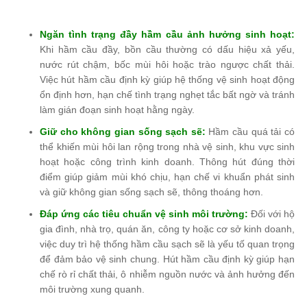
Ngăn tình trạng đầy hầm cầu ảnh hưởng sinh hoạt:
Khi hầm cầu đầy, bồn cầu thường có dấu hiệu xả yếu,
nước rút chậm, bốc mùi hôi hoặc trào ngược chất thải.
Việc hút hầm cầu định kỳ giúp hệ thống vệ sinh hoạt động
ổn định hơn, hạn chế tình trạng nghẹt tắc bất ngờ và tránh
làm gián đoạn sinh hoạt hằng ngày.
Giữ cho không gian sống sạch sẽ:
Hầm cầu quá tải có
thể khiến mùi hôi lan rộng trong nhà vệ sinh, khu vực sinh
hoạt hoặc công trình kinh doanh. Thông hút đúng thời
điểm giúp giảm mùi khó chịu, hạn chế vi khuẩn phát sinh
và giữ không gian sống sạch sẽ, thông thoáng hơn.
Đáp ứng các tiêu chuẩn vệ sinh môi trường:
Đối với hộ
gia đình, nhà trọ, quán ăn, công ty hoặc cơ sở kinh doanh,
việc duy trì hệ thống hầm cầu sạch sẽ là yếu tố quan trọng
để đảm bảo vệ sinh chung. Hút hầm cầu định kỳ giúp hạn
chế rò rỉ chất thải, ô nhiễm nguồn nước và ảnh hưởng đến
môi trường xung quanh.