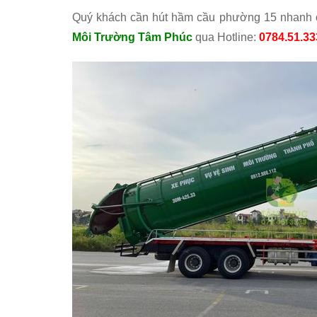
Quý khách cần hút hầm cầu phường 15 nhanh ch
Môi Trường Tâm Phúc
qua Hotline:
0784.51.33