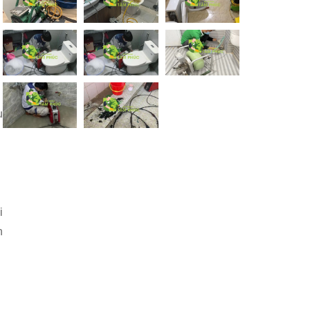
u
i
h