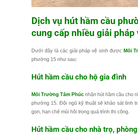
Dịch vụ hút hầm cầu phư
cung cấp nhiều giải pháp 
Dưới đây là các giải pháp vệ sinh được
Môi T
phường 15 như sau:
Hút hầm cầu cho hộ gia đình
Môi Trường Tâm Phúc
nhận hút hầm cầu cho nh
phường 15. Đội ngũ kỹ thuật sẽ khảo sát tình t
gọn, hạn chế mùi hôi trong quá trình thi công.
Hút hầm cầu cho nhà trọ, phòng