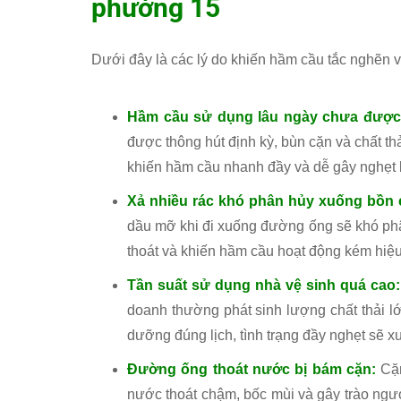
phường 15
Dưới đây là các lý do khiến hầm cầu tắc nghẽn
Hầm cầu sử dụng lâu ngày chưa được
được thông hút định kỳ, bùn cặn và chất th
khiến hầm cầu nhanh đầy và dễ gây nghẹt 
Xả nhiều rác khó phân hủy xuống bồn 
dầu mỡ khi đi xuống đường ống sẽ khó phân
thoát và khiến hầm cầu hoạt động kém hiệu
Tần suất sử dụng nhà vệ sinh quá cao:
doanh thường phát sinh lượng chất thải 
dưỡng đúng lịch, tình trạng đầy nghẹt sẽ x
Đường ống thoát nước bị bám cặn:
Cặn
nước thoát chậm, bốc mùi và gây trào ngượ