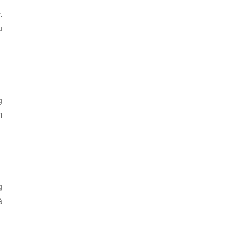
.
u
g
m
g
à