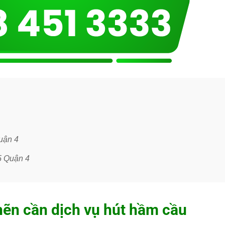
uận 4
5 Quận 4
hẽn cần dịch vụ hút hầm cầu