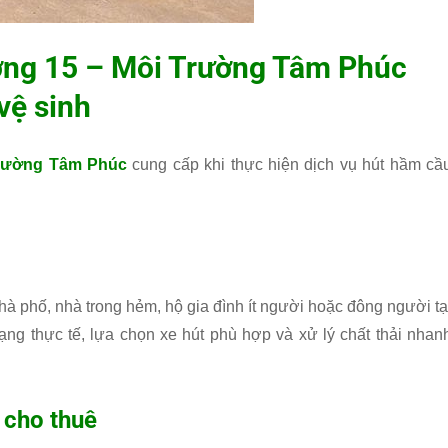
ờng 15 –
Môi Trường Tâm Phúc
vệ sinh
rường Tâm Phúc
cung cấp khi thực hiện dịch vụ hút hầm cầ
à phố, nhà trong hẻm, hộ gia đình ít người hoặc đông người tạ
rạng thực tế, lựa chọn xe hút phù hợp và xử lý chất thải nhan
 cho thuê