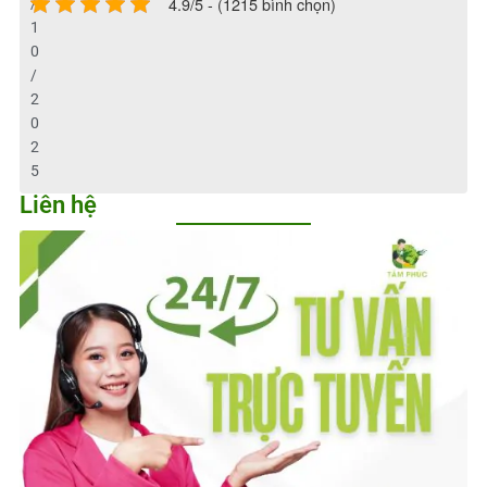
4.9/5 - (1215 bình chọn)
/
1
0
/
2
0
2
5
Liên hệ