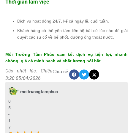
Thời gian làm việc
Dịch vụ hoạt động 24/7, kể cả ngày lễ, cuối tuần.
Khách hàng có thể yên tâm liên hệ bất cứ lúc nào để giải
quyết các sự cố về bể phốt, đường ống thoát nước.
Môi Trường Tâm Phúc
cam kết dịch vụ tiện lợi, nhanh
chóng, giá cả minh bạch và chất lượng nổi bật.
Cập nhật lúc: Chiều
Chia sẻ:
3:20 05/04/2026
7
moitruongtamphuc
:
0
5
-
1
7