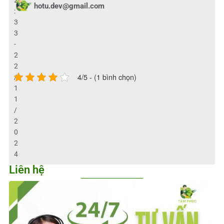
hotu.dev@gmail.com
:
3
3
-
2
2
4/5 - (1 bình chọn)
/
1
1
/
2
0
2
4
Liên hệ