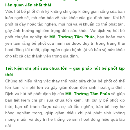
liên quan đến chất thải
Việc hút bể phốt định kỳ không chỉ giúp không gian sống của bạn
luôn sạch sẽ, mà còn bảo vệ sức khỏe của gia đình bạn. Khi bể
phốt bị đầy hoặc tắc nghẽn, mùi hôi và vi khuẩn có thể phát tán,
gây ảnh hưởng nghiêm trọng đến sức khỏe. Với dịch vụ hút bể
phốt chuyên nghiệp từ
Môi Trường Tâm Phúc
, bạn hoàn toàn
yên tâm rằng bể phốt của mình sẽ được duy trì trong trạng thái
hoạt động tốt nhất, giúp ngăn ngừa bệnh tật và bảo vệ sức khỏe
cho tất cả các thành viên trong gia đình.
Tiết kiệm chi phí sửa chữa lớn – giải pháp hút bể phốt kịp
thời
Chúng tôi hiểu rằng việc thay thế hoặc sửa chữa bể phốt có thể
tốn kém chi phí lớn và gây gián đoạn đến sinh hoạt gia đình.
Dịch vụ hút bể phốt định kỳ của
Môi Trường Tâm Phúc
sẽ giúp
bạn tiết kiệm chi phí sửa chữa tốn kém. Khi xử lý bể phốt kịp
thời, bạn sẽ tránh được các sự cố tắc nghẽn, tràn bể hay hư
hỏng nghiêm trọng, giúp giảm thiểu chi phí phát sinh không
mong muốn và duy trì hệ thống vệ sinh hoạt động hiệu quả lâu
dài.