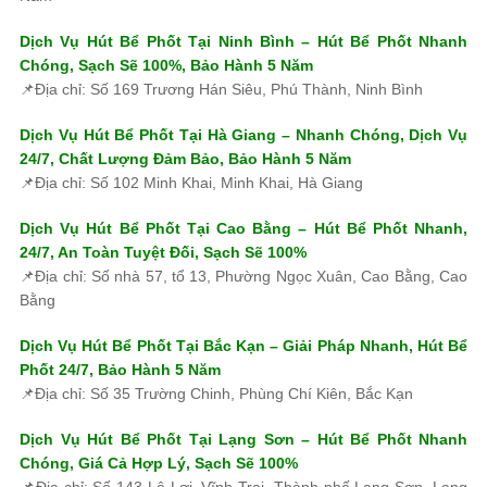
Dịch Vụ Hút Bể Phốt Tại Ninh Bình – Hút Bể Phốt Nhanh
Chóng, Sạch Sẽ 100%, Bảo Hành 5 Năm
📌Địa chỉ: Số 169 Trương Hán Siêu, Phú Thành, Ninh Bình
Dịch Vụ Hút Bể Phốt Tại Hà Giang – Nhanh Chóng, Dịch Vụ
24/7, Chất Lượng Đảm Bảo, Bảo Hành 5 Năm
📌Địa chỉ: Số 102 Minh Khai, Minh Khai, Hà Giang
Dịch Vụ Hút Bể Phốt Tại Cao Bằng – Hút Bể Phốt Nhanh,
24/7, An Toàn Tuyệt Đối, Sạch Sẽ 100%
📌Địa chỉ: Số nhà 57, tổ 13, Phường Ngọc Xuân, Cao Bằng, Cao
Bằng
Dịch Vụ Hút Bể Phốt Tại Bắc Kạn – Giải Pháp Nhanh, Hút Bể
Phốt 24/7, Bảo Hành 5 Năm
📌Địa chỉ: Số 35 Trường Chinh, Phùng Chí Kiên, Bắc Kạn
Dịch Vụ Hút Bể Phốt Tại Lạng Sơn – Hút Bể Phốt Nhanh
Chóng, Giá Cả Hợp Lý, Sạch Sẽ 100%
📌Địa chỉ: Số 143 Lê Lợi, Vĩnh Trại, Thành phố Lạng Sơn, Lạng