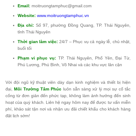
Email:
moitruongtamphuc@gmail.com
Website:
www.moitruongtamphuc.vn
Địa chỉ:
Số 97, phường Đồng Quang, TP. Thái Nguyên,
tỉnh Thái Nguyên
Thời gian làm việc:
24/7 – Phục vụ cả ngày lễ, chủ nhật,
buổi tối
Phạm vi phục vụ:
TP. Thái Nguyên, Phổ Yên, Đại Từ,
Phú Lương, Phú Bình, Võ Nhai và các khu vực lân cận
Với đội ngũ kỹ thuật viên dày dạn kinh nghiệm và thiết bị hiện
đại,
Môi Trường Tâm Phúc
luôn sẵn sàng xử lý mọi sự cố tắc
cống từ đơn giản đến phức tạp, không làm ảnh hưởng đến sinh
hoạt của quý khách. Liên hệ ngay hôm nay để được tư vấn miễn
phí, khảo sát tận nơi và nhận ưu đãi chiết khấu cho khách hàng
đặt lịch sớm!