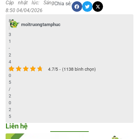
Cập nhật lúc: Sáng
Chia sẻ:
8:50 04/04/2026
8
moitruongtamphuc
:
3
1
-
2
4
4.7/5 - (1138 bình chọn)
/
0
5
/
2
0
2
5
Liên hệ